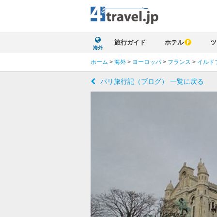
旅行ガイド
ホテル
ツ
海外
ホーム
>
海外
>
ヨーロッパ
>
フランス
>
イルド
パリ旅行記（ブログ） 一覧に戻る