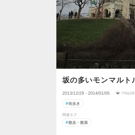
坂の多いモンマルト
2013/12/29 - 2014/01/05
776位(
#
街歩き
関連タグ
#
散歩・散策