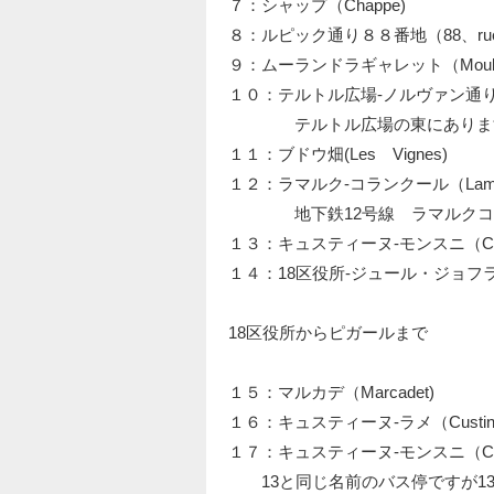
７：シャップ（Chappe)
８：ルピック通り８８番地（88、rue L
９：ムーランドラギャレット（Moulin de 
１０：テルトル広場‐ノルヴァン通り（Pl.du
テルトル広場の東にあります
１１：ブドウ畑(Les Vignes)
１２：ラマルク‐コランクール（Lamarck
地下鉄12号線 ラマルクコラ
１３：キュスティーヌ‐モンスニ（Custine
１４：18区役所‐ジュール・ジョフラン（Mairi
18区役所からピガールまで
１５：マルカデ（Marcadet)
１６：キュスティーヌ‐ラメ（Custine
１７：キュスティーヌ‐モンスニ（Custin
13と同じ名前のバス停ですが1