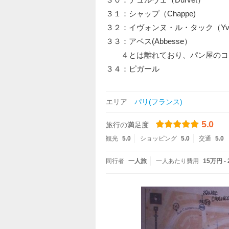
３１：シャップ（Chappe)
３２：イヴォンヌ・ル・タック（Yvonnn
３３：アベス(Abbesse）
４とは離れており、パン屋のコ
３４：ピガール
エリア
パリ(フランス)
5.0
旅行の満足度
観光
5.0
ショッピング
5.0
交通
5.0
同行者
一人旅
一人あたり費用
15万円 -