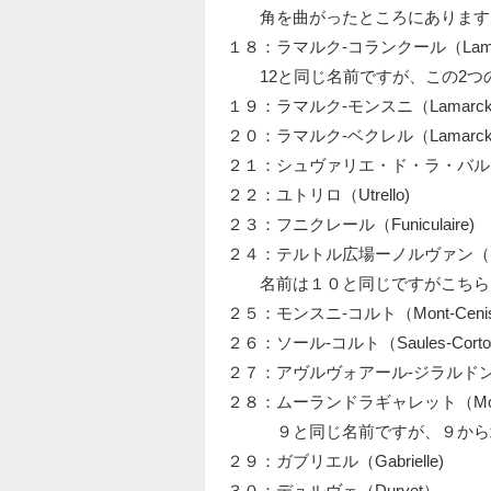
角を曲がったところにあります
１８：ラマルク‐コランクール（Lamarck-
12と同じ名前ですが、この2つの
１９：ラマルク‐モンスニ（Lamarck-M
２０：ラマルク‐ベクレル（Lamarck‐B
２１：シュヴァリエ・ド・ラ・バル（Cheval
２２：ユトリロ（Utrello)
２３：フニクレール（Funiculaire)
２４：テルトル広場ーノルヴァン（Pl.du T
名前は１０と同じですがこちらは
２５：モンスニ‐コルト（Mont-Cenis 
２６：ソール‐コルト（Saules-Cortot
２７：アヴルヴォアール‐ジラルドン（Abre
２８：ムーランドラギャレット（Moulin de
９と同じ名前ですが、９から
２９：ガブリエル（Gabrielle)
３０：デュルヴェ（Durvet）