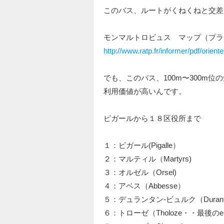
このバス、ルートがくねくねと交差
モンマルトロビュス マップ（プ
http://www.ratp.fr/informer/pdf/orie
でも、このバス、100m〜300m
利用価値が高いんです。
ピガールから１８区役所まで
１：ピガール(Pigalle）
２：マルティル（Martyrs)
３：オルゼル（Orsel)
４：アベス（Abbesse）
５：デュランタン‐ビュルク（Durantin
６：トローゼ（Tholoze・・最後