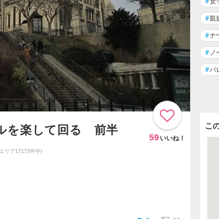
#
女
#
凱
#
ナ
#
ノ
#
パ
こ
ルを楽して回る 前半
59
いいね！
同エリア17173件中)