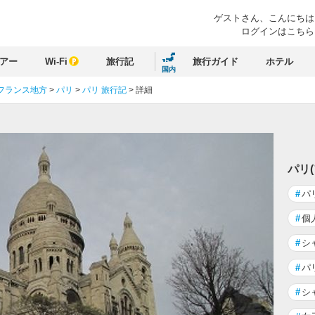
ゲストさん、
こんにちは
ログインはこちら
アー
Wi-Fi
旅行記
旅行ガイド
ホテル
国内
フランス地方
>
パリ
>
パリ 旅行記
>
詳細
パリ
#
パ
#
個
#
シ
#
パ
#
シ