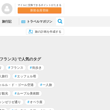
マイルに交換できるポイントがたまる
新規会員登録
×
旅行記
トラベルマガジン
旅の計画を作成する
(フランス) で人気のタグ
リ
#
フランス
#
街歩き
人旅行
#
エッフェル塔
ャルル・ド・ゴール空港
#
一人旅
リ観光
#
ルーブル美術館
ャンゼリゼ通り
#
オペラ座