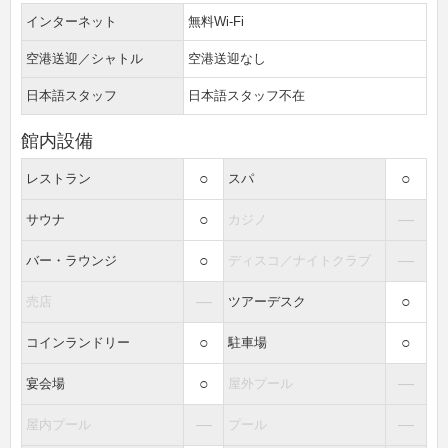
インターネット
無料Wi-Fi
空港送迎／シャトル
空港送迎なし
日本語スタッフ
日本語スタッフ不在
館内設備
○
○
レストラン
スパ
○
―
サウナ
カジノ
○
―
バー・ラウンジ
ディスコ／ナイトクラブ
―
○
売店
ツアーデスク
○
○
コインランドリー
駐車場
○
―
宴会場
屋外プール
―
―
屋内プール
プール