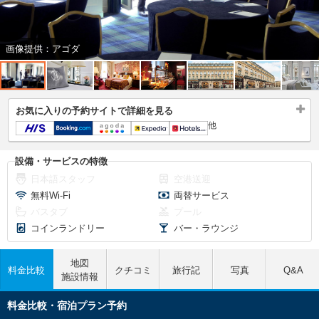
画像提供：アゴダ
お気に入りの予約サイトで詳細を見る
他
設備・サービスの特徴
日本語スタッフ
空港送迎
無料Wi-Fi
両替サービス
バスタブ
プール
コインランドリー
バー・ラウンジ
地図
料金比較
クチコミ
旅行記
写真
Q&A
施設情報
料金比較・宿泊プラン予約