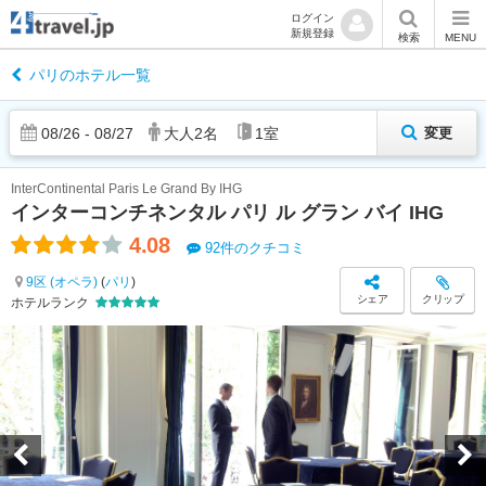
ログイン
新規登録
検索
MENU
パリのホテル一覧
08
/
26
-
08
/
27
大人
2
名
1
室
変更
InterContinental Paris Le Grand By IHG
インターコンチネンタル パリ ル グラン バイ IHG
4.08
92件のクチコミ
9区 (オペラ)
(
パリ
)
シェア
クリップ
ホテルランク