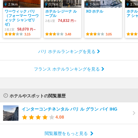
2.9km
0.7km
3.6km
2.7k
ワーウィック パリ
ホテル レジーナ ル
XO ホテル
ホテル
（フォーマー ワーウ
ーブル
ア シ
ィック シャンゼリ
74,832
2名1室
円～
ゼ）
58,070
2名1室
円～
3.15
3.48
3.05
パリ ホテルランキングを見る
フランス ホテルランキングを見る
ホテルやスポットの閲覧履歴
インターコンチネンタル パリ ル グラン バイ IHG
4.08
閲覧履歴をもっと見る