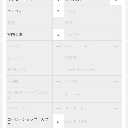
○
―
エアコン
テレビ
―
―
電話
新聞
○
―
室内金庫
シャワー
―
―
バスタブ
ヘアドライヤー
―
―
キッチン
冷蔵庫
―
―
電子レンジ
コーヒーメーカー
―
―
洗濯機
アイロン
衛星放送／ケーブルテレ
―
―
ミニバー
ビ
―
―
バスローブ
キチネット
コーヒーショップ・カフ
○
―
障害者用施設
ェ