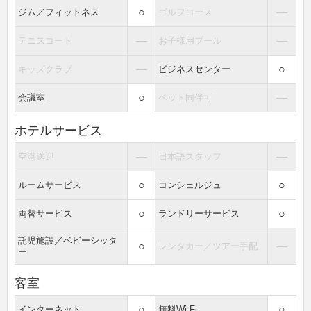
○
―
ジム／フィットネス
ゴルフコース
―
―
テニスコート
お子様用プール
―
○
キッズクラブ
ビジネスセンター
○
―
会議室
ペット同伴可
ホテルサービス
―
―
空港送迎
日本語スタッフ
○
○
ルームサービス
コンシェルジュ
○
○
両替サービス
ランドリーサービス
託児施設／ベビーシッタ
○
―
レンタカー／ツアー手配
ー
客室
○
○
インターネット
無料Wi-Fi