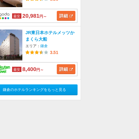
20,981
詳細
最安
円～
JR東日本ホテルメッツか
まくら大船
エリア：
鎌倉
3.51
8,400
詳細
最安
円～
鎌倉のホテルランキングをもっと見る