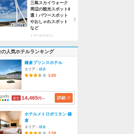
三島スカイウォーク
周辺の観光スポット8
選！パワースポット
やおしゃれスポット
など
トラベルマガジン
倉の人気ホテルランキング
鎌倉プリンスホテル
エリア：
鎌倉
3.85
14,465
詳細
最安
円～
ホテルメトロポリタン 鎌
倉
エリア：
鎌倉
3.58