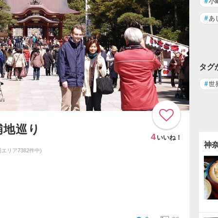
#
小
#
あ
タグ
#
世
補地巡り
4
いいね！
神
同エリア7382件中)