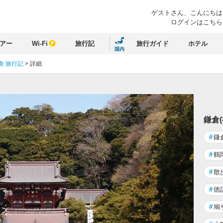
ゲストさん、
こんにちは
ログインはこちら
アー
Wi-Fi
旅行記
旅行ガイド
ホテル
国内
倉 旅行記
>
詳細
鎌倉
#
鎌
#
鶴
#
散
#
徳
#
鳩