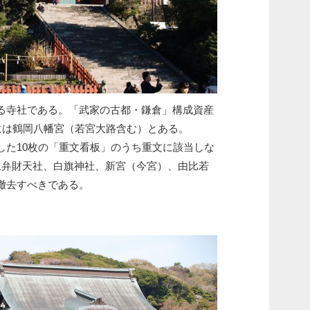
る寺社である。「武家の古都・鎌倉」構成資産
）には鶴岡八幡宮（若宮大路含む）とある。
した10枚の「重文看板」のうち重文に該当しな
上弁財天社、白旗神社、新宮（今宮）、由比若
撤去すべきである。