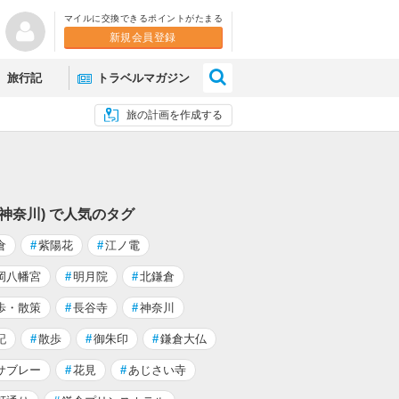
マイルに交換できるポイントがたまる
新規会員登録
×
旅行記
トラベルマガジン
旅の計画を作成する
(神奈川) で人気のタグ
倉
#
紫陽花
#
江ノ電
岡八幡宮
#
明月院
#
北鎌倉
歩・散策
#
長谷寺
#
神奈川
記
#
散歩
#
御朱印
#
鎌倉大仏
サブレー
#
花見
#
あじさい寺