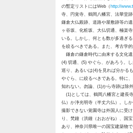
の暫定リストにはWeb（
http://www.
寺、円覚寺、鶴岡八幡宮、法華堂跡
鎌倉大仏殿跡、道路や屋敷跡等の遺
ヶ谷坂、化粧坂、大仏切通、極楽寺
いる。しかし、何とも数が多過ぎる
を絞るべきである。また、考古学的
鎌倉の鎌倉時代に由来する文化遺産とし
(4) 切通、(5) やぐら、があろう
巡り、あるいは(4)を見れば分かるもの
やぐら、に絞るべきである。特に、(
知れない。勿論、(1)から寺跡は
(1)としては、鶴岡八幡宮と建長
仏）か浄光明寺（半丈六仏）。しか
撮影できない覚園寺は外国人に受け
り、梵鐘（洪鐘（おおがね）、国宝
あり、神奈川県唯一の国宝建築物で