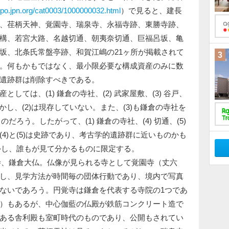
tpo.jpn.org/cat0003/1000000032.html
）で見ると、建長
、荏柄天神、覚園寺、瑞泉寺、永福寺跡、東勝寺跡、
構、若宮大路、名越切通、朝夷奈切通、巨福呂坂、亀
坂、北条氏常盤亭跡、和賀江嶋の21ヶ所が掲載されて
3
。何もかもではなく、最小限必要な構成資産のみに数
遺跡群は削除すべきである。
ては、(1) 鎌倉の寺社、(2) 武家屋敷、(3) 谷戸、
。しかし、(2)は現存していない。また、(3)も鎌倉の寺社を
だろう。したがって、(1) 鎌倉の寺社、(4) 切通、(5)
4)と(5)は史跡であり、考古学的遺跡群に近いものかも
除外し、誰もが見て分かるものに限定する。
寺、鎌倉大仏。仏像が見られる寺として覚園寺（丈六
し、見学方法が時間毎の団体行動であり、境内で写真
ないであろう。円覚寺は鎌倉を代表する寺院の1つであ
）もあるが、中心伽藍の仏殿が鉄筋コンクリート造で
ある舎利殿も室町時代のものであり、公開もされてい