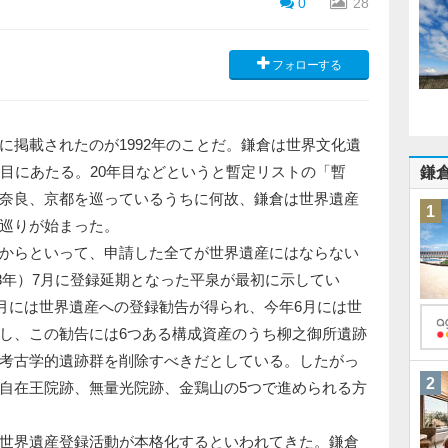
0
28
フォローする
掲載されたのが1992年のことだ。鎌倉は世界文化遺
年目にあたる。20年目などというと暫定リストの「暫
鎌
奈良、京都を巡っているうちに何故、鎌倉は世界遺産
1
巡りが始まった。
からといって、申請した全てが世界遺産にはならない
08年）7月に登録延期となった平泉が最初に示してい
5月には世界遺産への登録勧告が得られ、今年6月には世
し、この勧告には6つある構成資産のうち柳之御所遺跡
考古学的遺跡群を削除すべきだとしている。したがっ
2
自在王院跡、無量光院跡、金鶏山の5つで進められる方
世界遺産登録活動が本格化するといわれてきた。鎌倉