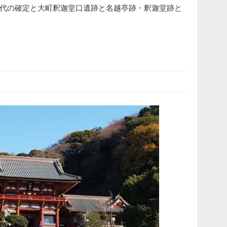
代の確定と大町釈迦堂口遺跡と名越亭跡・釈迦堂跡と
）