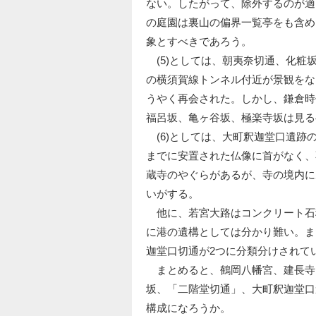
ない。したがって、除外するのが適
の庭園は裏山の偏界一覧亭をも含め
象とすべきであろう。
(5)としては、朝夷奈切通、化粧
の横須賀線トンネル付近が景観をな
うやく再会された。しかし、鎌倉時
福呂坂、亀ヶ谷坂、極楽寺坂は見る
(6)としては、大町釈迦堂口遺跡
までに安置された仏像に首がなく、
蔵寺のやぐらがあるが、寺の境内に
いがする。
他に、若宮大路はコンクリート石
に港の遺構としては分かり難い。ま
迦堂口切通が2つに分類分けされて
まとめると、鶴岡八幡宮、建長寺
坂、「二階堂切通」、大町釈迦堂口
構成になろうか。