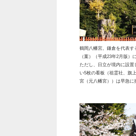
鶴岡八幡宮。鎌倉を代表す
（案）（平成23年2月版
ただし、日立が境内に設置
い5枚の看板（祖霊社、旗
宮（元八幡宮））は早急に