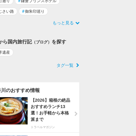
町通り
#
鎌倉プリンスホテル
じさい路
#
御朱印巡り
もっと見る
から国内旅行記
を探す
（ブログ）
界遺産
タグ一覧
奈川のおすすめ情報
【2026】箱根の絶品
おすすめランチ13
選！お手軽から本格
派まで
トラベルマガジン