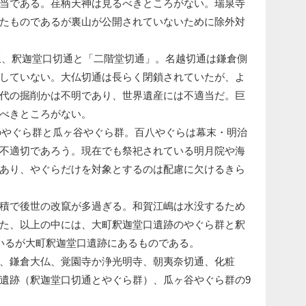
当である。荏柄天神は見るべきところがない。瑞泉寺
たものであるが裏山が公開されていないために除外対
坂、釈迦堂口切通と「二階堂切通」。名越切通は鎌倉側
していない。大仏切通は長らく閉鎖されていたが、よ
代の掘削かは不明であり、世界遺産には不適当だ。巨
べきところがない。
のやぐら群と瓜ヶ谷やぐら群。百八やぐらは幕末・明治
不適切であろう。現在でも祭祀されている明月院や海
あり、やぐらだけを対象とするのは配慮に欠けるきら
積で後世の改竄が多過ぎる。和賀江嶋は水没するため
た、以上の中には、大町釈迦堂口遺跡のやぐら群と釈
いるが大町釈迦堂口遺跡にあるものである。
、鎌倉大仏、覚園寺か浄光明寺、朝夷奈切通、化粧
遺跡（釈迦堂口切通とやぐら群）、瓜ヶ谷やぐら群の9