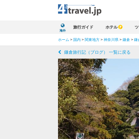
旅行ガイド
ホテル
ツ
海外
ホーム
>
国内
>
関東地方
>
神奈川県
>
鎌倉
>
鎌
鎌倉旅行記（ブログ） 一覧に戻る