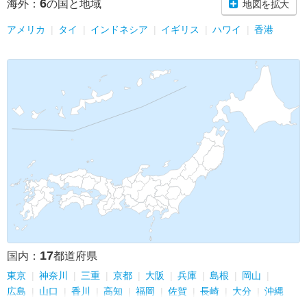
6
海外：
の国と地域
地図を拡大
アメリカ
タイ
インドネシア
イギリス
ハワイ
香港
17
国内：
都道府県
東京
神奈川
三重
京都
大阪
兵庫
島根
岡山
広島
山口
香川
高知
福岡
佐賀
長崎
大分
沖縄