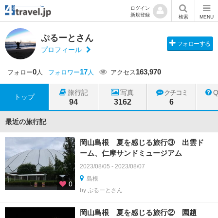
ログイン
新規登録
検索
MENU
ぷるーとさん
フォローする
プロフィール
0
17
163,970
フォロー
人
フォロワー
人
アクセス
旅行記
写真
クチコミ
トップ
94
3162
6
最近の旅行記
岡山島根 夏を感じる旅行③ 出雲ド
ーム、仁摩サンドミュージアム
2023/08/05 - 2023/08/07
島根
0
by ぷるーとさん
岡山島根 夏を感じる旅行② 園趙