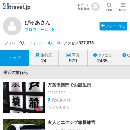
ログイン
新規登録
検索
MENU
ぴゅあさん
フォローする
プロフィール
0
4
327,676
フォロー
人
フォロワー
人
アクセス
旅行記
写真
クチコミ
トップ
24
979
2435
最近の旅行記
万葉倶楽部でお誕生日
2026/07/09
横浜(神奈川)
by ぴゅあさん
7
友人とエクシブ箱根離宮