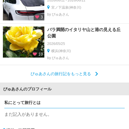
2026/06/11 - 2026/06/12
宮ノ下温泉(神奈川)
by ぴゅあさん
3
バラ満開のイタリヤ山と港の見える丘
公園
2026/05/25
横浜(神奈川)
10
by ぴゅあさん
ぴゅあさんの旅行記をもっと見る
ぴゅあさんのプロフィール
私にとって旅行とは
まだ記入がありません。