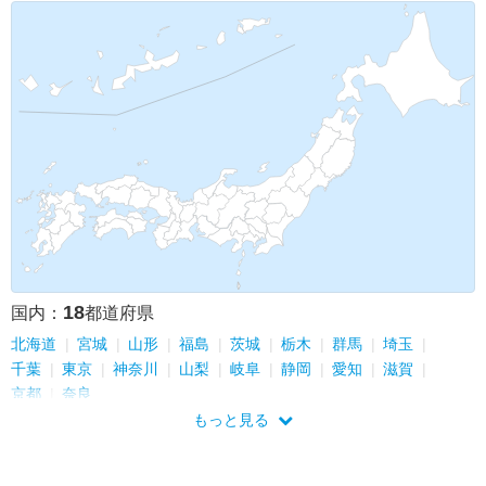
18
国内：
都道府県
北海道
宮城
山形
福島
茨城
栃木
群馬
埼玉
千葉
東京
神奈川
山梨
岐阜
静岡
愛知
滋賀
京都
奈良
もっと見る