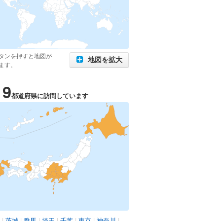
タンを押すと地図が
地図を拡大
ます。
19
都道府県に訪問しています
|
茨城
|
群馬
|
埼玉
|
千葉
|
東京
|
神奈川
|