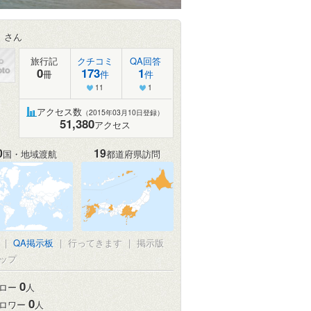
。
さん
旅行記
クチコミ
QA回答
0
173
1
冊
件
件
11
1
アクセス数
（2015年03月10日登録）
51,380
アクセス
0
19
国・地域渡航
都道府県訪問
真
|
QA掲示板
|
行ってきます
|
掲示版
ップ
0
ロー
人
0
ロワー
人