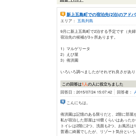
新上五島町での宿泊先(2泊)のアド
エリア：
五島列島
9月に新上五島町で2泊する予定です（夫
宿泊先の候補が3ヶ所あります。
1）マルゲリータ
2）えび屋
3）侑洪園
いろいろ調べましたがそれぞれ良さがあり、
この回答は
1人
の人に役立ちました
回答日：2015/07/24 15:07:42
回答者：
こんにちは。
侑洪園は記憶のある限りだと、2階に部屋
私が宿泊した部屋は10畳くらいはあった
トイレは2階に2つ、洗面も2つ、お風呂は
普通に綺麗でしたが、リゾート気分という