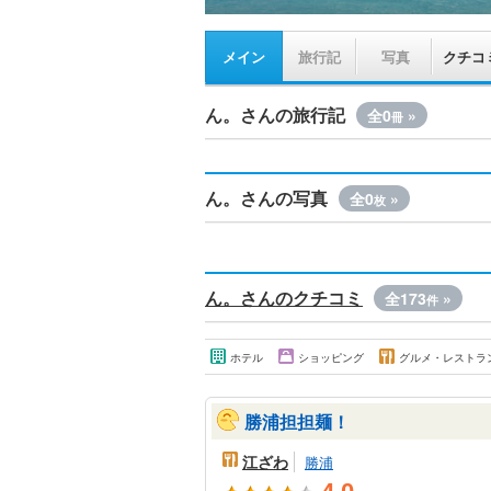
メイン
旅行記
写真
クチコ
ん。さんの旅行記
全0
»
冊
ん。さんの写真
全0
»
枚
ん。さんのクチコミ
全173
»
件
ホテル
ショッピング
グルメ・レストラ
勝浦担担麺！
江ざわ
勝浦