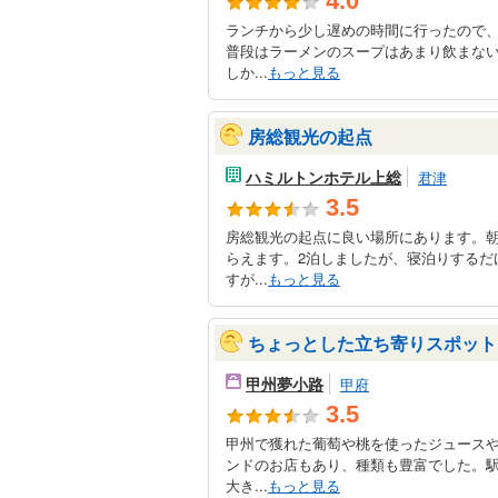
4.0
ランチから少し遅めの時間に行ったので
普段はラーメンのスープはあまり飲まな
しか...
もっと見る
房総観光の起点
ハミルトンホテル上総
君津
3.5
房総観光の起点に良い場所にあります。
らえます。2泊しましたが、寝泊りするだ
すが...
もっと見る
ちょっとした立ち寄りスポット
甲州夢小路
甲府
3.5
甲州で獲れた葡萄や桃を使ったジュース
ンドのお店もあり、種類も豊富でした。
大き...
もっと見る