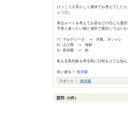
けっこう人気らしく連休でお考えでしたら
ょうか）
周るルートを考えてお宿をどの日にち選択
予算と食べたい物と場所で選択してはいか
1）マルゲリータ → 洋風、オシャレ
2）えび屋 → 海鮮
3）侑洪園 → 肉
私も五島列島を周る時に行程をとても悩ん
良い旅を！
侑洪園
スポット ：
侑洪園
質問（0件）