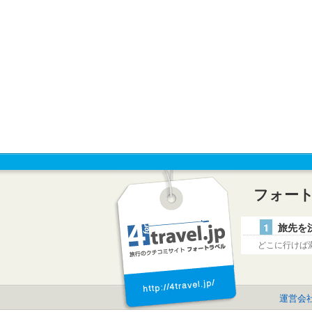
フォー
1
旅先を
どこに行けば
運営会