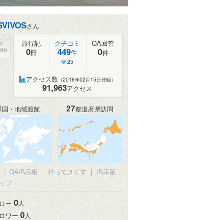
SVIVOS
さん
旅行記
クチコミ
QA回答
0
449
0
冊
件
件
25
アクセス数
（2016年02月15日登録）
91,963
アクセス
1
27
国・地域渡航
都道府県訪問
真
|
QA掲示板
|
行ってきます
|
掲示版
ップ
0
ロー
人
0
ロワー
人