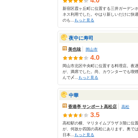
4.0
新宿区霞ヶ丘町に位置する三井ガーデン
ネス利用でした。やはり新しいだけに快
のも...
もっと見る
夜中に寿司
美也味
岡山市
4.0
岡山市北区中央町に位置する料理店。夜
が、満席でした。尚、カウンターでも喫
んで〆...
もっと見る
中華
香港亭 サンポート高松店
高松
3.5
高松駅の横、マリタイムプラザ３階に位
が、何故か四国の高松にあります。奥で
日本...
もっと見る