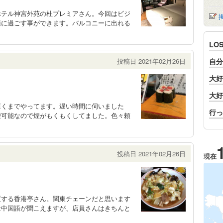
ホテル神宮外苑の杜プレミアさん。今回はビジ
適に過ごす事ができます。バルコニーに出れる
LO
投稿日 2021年02月26日
自分
大好
大好
遅くまでやってます。遅い時間に伺いました
行っ
煙可能なので煙がもくもくしてました。色々頼
投稿日 2021年02月26日
現在
置する香港亭さん。関東チェーンだと思います
は中国語が聞こえますが、店員さんはきちんと