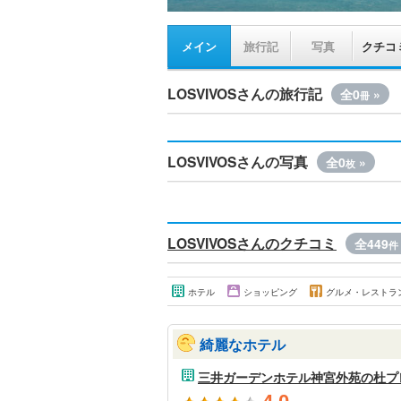
メイン
旅行記
写真
クチコ
LOSVIVOSさんの旅行記
全0
»
冊
LOSVIVOSさんの写真
全0
»
枚
LOSVIVOSさんのクチコミ
全449
件
ホテル
ショッピング
グルメ・レストラ
綺麗なホテル
三井ガーデンホテル神宮外苑の杜プ