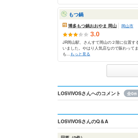
もつ鍋
博多もつ鍋おおやま 岡山
岡山市
3.0
JR岡山駅、さんすて岡山の２階に位置す
いました。やはり人気店なので賑わって
も...
もっと見る
LOSVIVOSさんへのコメント
全0
件
LOSVIVOSさんのQ＆A
回答（0件）