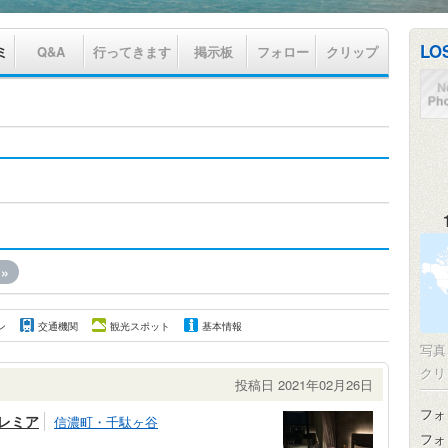
LO
ミ
Q&A
行ってきます
掲示板
フォロー
クリップ
»
ン
交通機関
観光スポット
基本情報
写
クリ
投稿日 2021年02月26日
フォ
レミア
信濃町・千駄ヶ谷
フォ