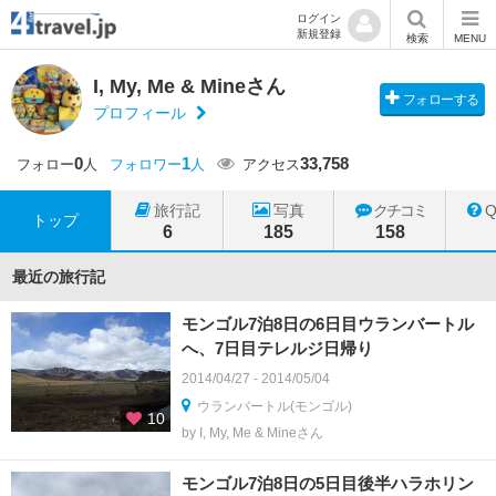
ログイン
新規登録
検索
MENU
I, My, Me & Mineさん
フォローする
プロフィール
0
1
33,758
フォロー
人
フォロワー
人
アクセス
旅行記
写真
クチコミ
トップ
6
185
158
最近の旅行記
モンゴル7泊8日の6日目ウランバートル
へ、7日目テレルジ日帰り
2014/04/27 - 2014/05/04
ウランバートル(モンゴル)
10
by I, My, Me & Mineさん
モンゴル7泊8日の5日目後半ハラホリン