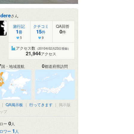
dere
さん
旅行記
クチコミ
QA回答
1
15
0
冊
件
件
5
9
アクセス数
（2010年02月23日登録）
21,944
アクセス
7
0
国・地域渡航
都道府県訪問
|
QA掲示板
|
行ってきます
|
掲示版
ップ
0
ロー
人
1
ロワー
人