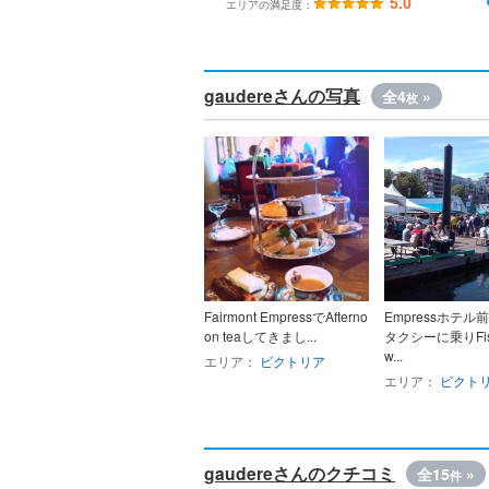
5.0
エリアの満足度：
gaudereさんの写真
全4
»
枚
Fairmont EmpressでAfterno
Empressホテル
on teaしてきまし...
タクシーに乗りFish
w...
エリア：
ビクトリア
エリア：
ビクト
gaudereさんのクチコミ
全15
»
件