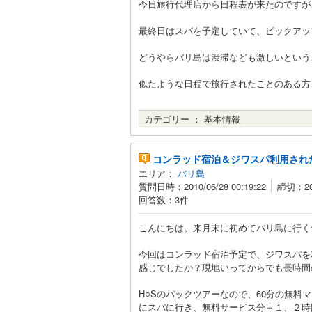
今日旅行代理店から日程表が来たのですが
最終日はスパを予定していて、ピックアッ
どうやらバリ島は渋滞なども激しいという
似たような日程で旅行されたことのある方
カテゴリー ：
基本情報
コンラッド宿泊＆ジワスパ利用され
エリア：
バリ島
質問日時：2010/06/28 00:19:22
締切：201
回答数：3件
こんにちは。来月末に初めてバリ島に行く
今回はコンラッド宿泊予定で、ジワスパを
感じでしたか？現地いってからでも長時間
H○Sのパックツアーなので、60分の無
にスパに行き、無料サービス分＋１、２時