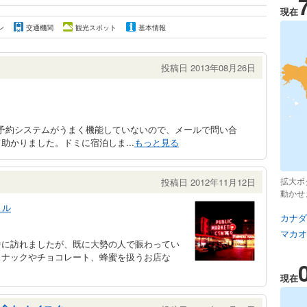
現在
ン
交通機関
観光スポット
基本情報
投稿日 2013年08月26日
の予約システムがうまく機能していないので、メールで問い合
かりました。ドミに宿泊しま...
もっと見る
拡大ボ
投稿日 2012年11月12日
動かせ
トル
カナダ
マカオ
中に訪れましたが、既に大勢の人で賑わってい
スナックやチョコレート、蜂蜜を扱うお店な
現在