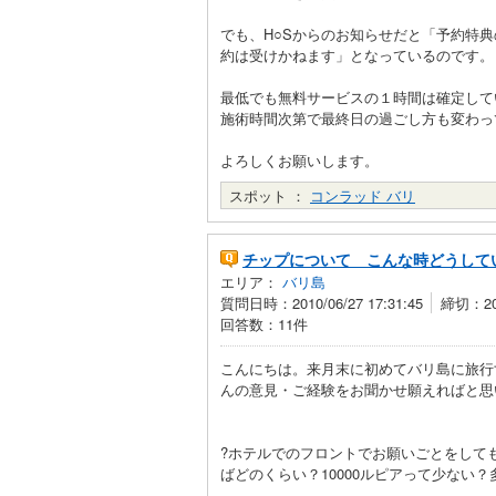
でも、H○Sからのお知らせだと「予約特
約は受けかねます」となっているのです。
最低でも無料サービスの１時間は確定して
施術時間次第で最終日の過ごし方も変わっ
よろしくお願いします。
スポット ：
コンラッド バリ
チップについて こんな時どうして
エリア：
バリ島
質問日時：2010/06/27 17:31:45
締切：201
回答数：11件
こんにちは。来月末に初めてバリ島に旅行
んの意見・ご経験をお聞かせ願えればと思
?ホテルでのフロントでお願いごとをして
ばどのくらい？10000ルピアって少ない？