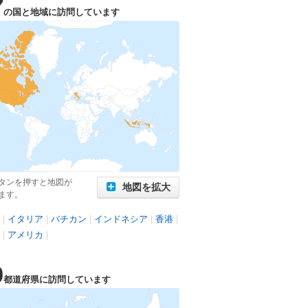
7
の国と地域に訪問しています
タンを押すと地図が
地図を拡大
ます。
|
イタリア
|
バチカン
|
インドネシア
|
香港
|
|
アメリカ
|
0
都道府県に訪問しています