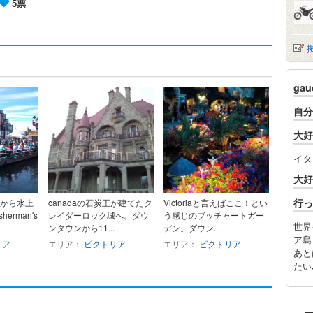
5票
ga
自分
大好
イタ
大好
行っ
前から水上
canadaの石炭王が建てたク
Victoriaと言えばここ！とい
erman's
レイダーロック城へ。ダウ
う感じのブッチャートガー
世界
ンタウンから11...
デン。ダウン...
ア島
リア
エリア：
ビクトリア
エリア：
ビクトリア
あと
たい