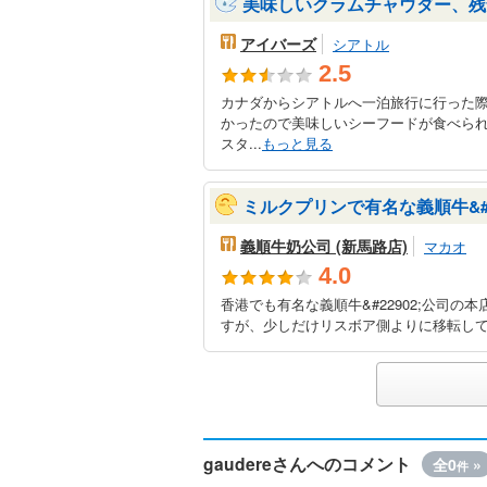
美味しいクラムチャウダー、残
アイバーズ
シアトル
2.5
カナダからシアトルへ一泊旅行に行った
かったので美味しいシーフードが食べら
スタ...
もっと見る
ミルクプリンで有名な義順牛&#2
義順牛奶公司 (新馬路店)
マカオ
4.0
香港でも有名な義順牛&#22902;公司
すが、少しだけリスボア側よりに移転してい
gaudereさんへのコメント
全0
»
件