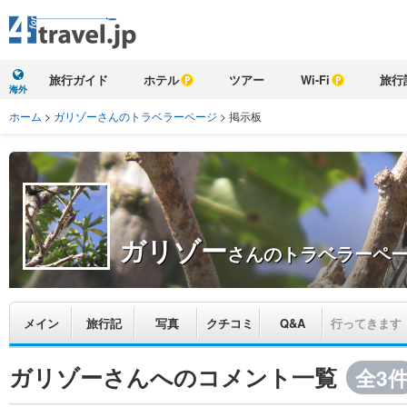
旅行ガイド
ホテル
ツアー
Wi-Fi
旅行
海外
ホーム
>
ガリゾーさんのトラベラーページ
>
掲示板
ガリゾー
さんのトラベラーペ
メイン
旅行記
写真
クチコミ
Q&A
行ってきます
ガリゾーさんへのコメント一覧
全3