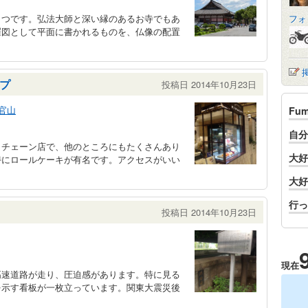
とつです。弘法大師と深い縁のあるお寺でもあ
フォ
羅図として平面に書かれるものを、仏像の配置
プ
投稿日 2014年10月23日
官山
Fu
自分
。チェーン店で、他のところにもたくさんあり
大好
特にロールケーキが有名です。アクセスがいい
大好
行っ
投稿日 2014年10月23日
現在
高速道路が走り、圧迫感があります。特に見る
を示す看板が一枚立っています。関東大震災後