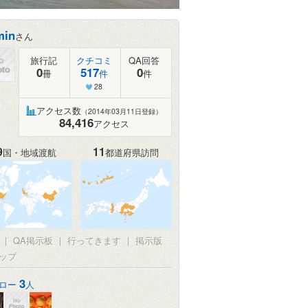
min
さん
旅行記
クチコミ
QA回答
0
517
0
冊
件
件
28
アクセス数
（2014年03月11日登録）
84,416
アクセス
9
11
国・地域渡航
都道府県訪問
真
|
QA掲示板
|
行ってきます
|
掲示版
ップ
3
ロー
人