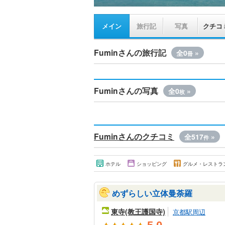
メイン
旅行記
写真
クチコ
Fuminさんの旅行記
全0
»
冊
Fuminさんの写真
全0
»
枚
Fuminさんのクチコミ
全517
»
件
ホテル
ショッピング
グルメ・レストラ
めずらしい立体曼荼羅
東寺(教王護国寺)
京都駅周辺