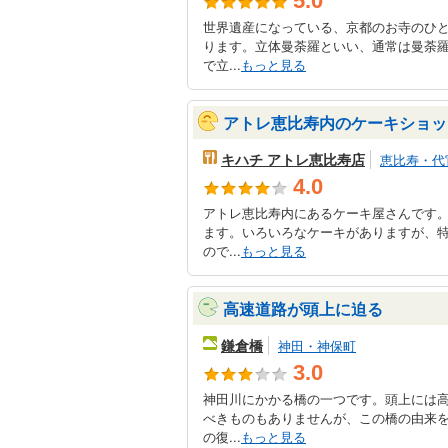
5.0
世界遺産になっている、京都のお寺のひ
ります。立体曼荼羅といい、通常は曼荼
で立...
もっと見る
アトレ恵比寿内のケーキショッ
キハチ アトレ恵比寿店
恵比寿・代
4.0
アトレ恵比寿内にあるケーキ屋さんです
ます。いろいろなケーキがありますが、
ので...
もっと見る
高速道路が頭上に迫る
鎌倉橋
神田・神保町
3.0
神田川にかかる橋の一つです。頭上には
べきものもありませんが、この橋の由来
の復...
もっと見る