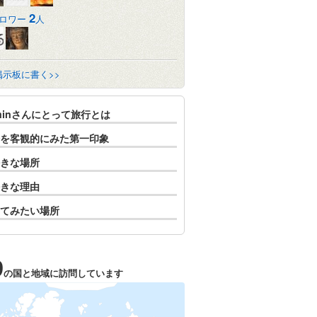
2
ロワー
人
掲示板に書く>>
minさんにとって旅行とは
を客観的にみた第一印象
きな場所
きな理由
てみたい場所
9
の国と地域に訪問しています