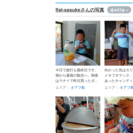
flat-sasukeさんの写真
全447
»
枚
今日で旅行も最終日です。
向かった先はカリ
朝から最後の観光へ。朝食
メネフネマック。
はラナイで昨日買ったダ...
あったキャンディメ
エリア：
オアフ島
エリア：
オアフ