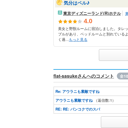
気分はベル♪
東京ディズニーランド(R)ホテル
4.0
美女と野獣ルームに宿泊しました。タレ
ブルがあり、ベッドルームと別れている
く過...
もっと見る
flat-sasukeさんへのコメント
全1
Re: アウラニも素敵ですね
アウラニも素敵ですね
（返信数:1）
RE: RE: バンコクでのスパ