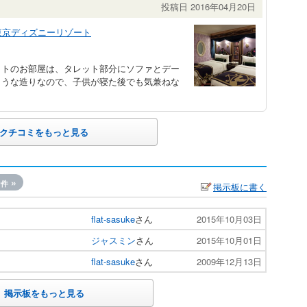
投稿日 2016年04月20日
東京ディズニーリゾート
ットのお部屋は、タレット部分にソファとデー
ような造りなので、子供が寝た後でも気兼ねな
クチコミをもっと見る
0
»
件
掲示板に書く
flat-sasuke
さん
2015年10月03日
ジャスミン
さん
2015年10月01日
flat-sasuke
さん
2009年12月13日
掲示板をもっと見る