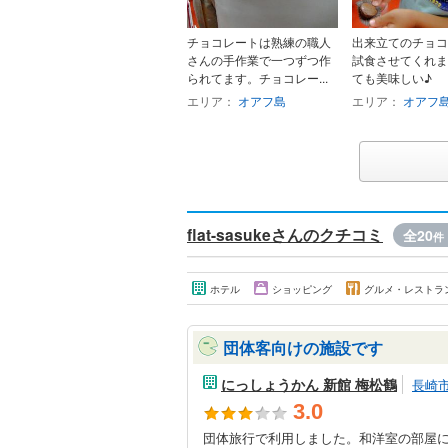
チョコレートは熟練の職人
出来立てのチョコ
さんの手作業で一つずつ作
試食させてくれま
られてます。チョコレー...
ても美味しい♪
エリア：
オアフ島
エリア：
オアフ
flat-sasukeさんのクチコミ
全20
件
ホテル
ショッピング
グルメ・レストラ
団体客向けの施設です
にっしょうかん 新館 梅松鶴
長崎
3.0
団体旅行で利用しました。和洋室の部屋