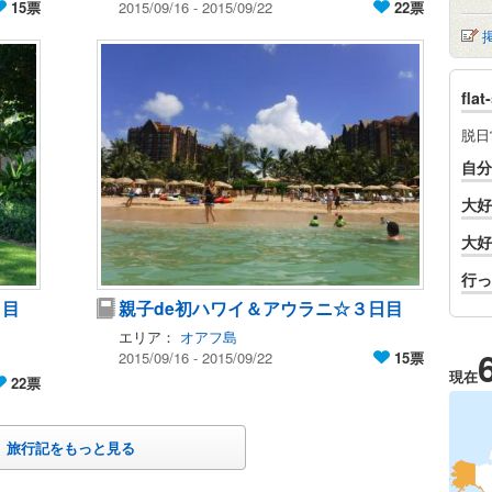
15票
2015/09/16 - 2015/09/22
22票
fl
脱日
自分
大好
大好
行っ
日目
親子de初ハワイ＆アウラニ☆３日目
エリア：
オアフ島
2015/09/16 - 2015/09/22
15票
現在
22票
旅行記をもっと見る