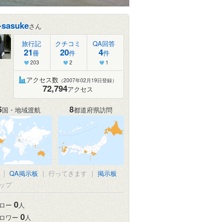
t-sasuke
さん
旅行記
クチコミ
QA回答
21
20
4
冊
件
件
203
2
1
アクセス数
（2007年02月19日登録）
72,794
アクセス
6
8
国・地域渡航
都道府県訪問
|
QA掲示板
|
行ってきます
|
掲示板
ップ
0
ロー
人
0
ロワー
人