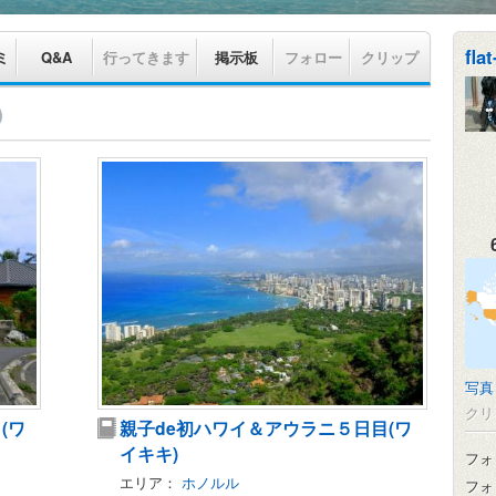
fla
ミ
Q&A
行ってきます
掲示板
フォロー
クリップ
写真
クリ
(ワ
親子de初ハワイ＆アウラニ５日目(ワ
イキキ)
フォ
エリア：
ホノルル
フォ