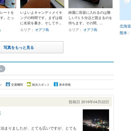
レートを
いよいよキャンディメイキ
綺麗に容器に入れるのは難
す。とっ
ングの時間です。まずは箱
しい!!１５分ほど固まるのを
に名前を書き、そしてチ...
待ちます。その間、...
北海道
島
エリア：
オアフ島
エリア：
オアフ島
熊本
|
写真をもっと見る
»
ン
交通機関
観光スポット
基本情報
投稿日 2016年04月22日
市
に泊まりましたが、とても広いですが、とても