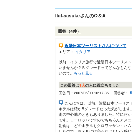
flat-sasukeさんのQ＆A
回答（4件）
近畿日本ツーリストさんについて
エリア：
イタリア
以前 イタリア旅行で近畿日本ツーリスト
いませんか？Ｂグレードってどんなもんな
いので...
もっと見る
この回答は
1人
の人に役立ちました
回答日：2007/06/03 10:17:35
回答者：
f
こんにちは。以前、近畿日本ツーリス
ホテルは確かBグレードだった気がします
街の中心地のときもありました。特に汚か
です。ヨーロッパですのでもちろんアメニ
朝食は、どのホテルもクロワッサン・ハム
したので、ホテルには寝るだけという感じ