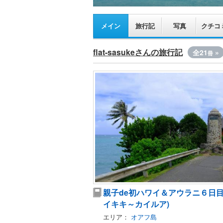
メイン
旅行記
写真
クチコ
flat-sasukeさんの旅行記
全21
»
冊
親子de初ハワイ＆アウラニ６日目
イキキ～カイルア)
エリア：
オアフ島