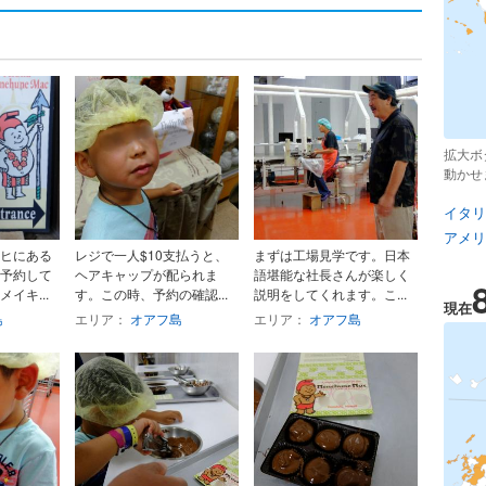
拡大ボ
動かせ
イタリ
アメリ
ヒにある
レジで一人$10支払うと、
まずは工場見学です。日本
予約して
ヘアキャップが配られま
語堪能な社長さんが楽しく
イキ...
す。この時、予約の確認...
説明をしてくれます。こ...
現在
島
エリア：
オアフ島
エリア：
オアフ島