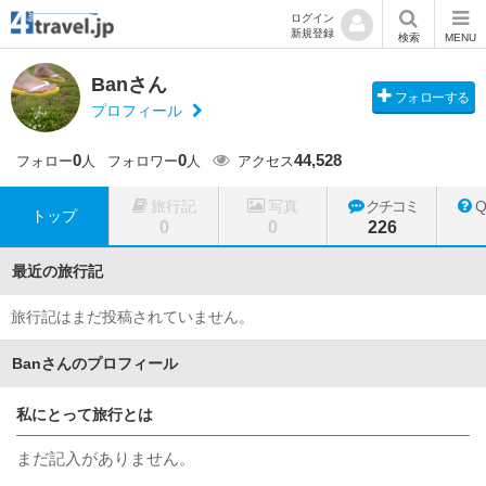
ログイン
新規登録
検索
MENU
Banさん
フォローする
プロフィール
0
0
44,528
フォロー
人
フォロワー
人
アクセス
旅行記
写真
クチコミ
トップ
0
0
226
最近の旅行記
旅行記はまだ投稿されていません。
Banさんのプロフィール
私にとって旅行とは
まだ記入がありません。