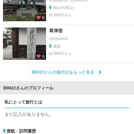
2016/06/26 - 2016/06/27
岡山市(岡山)
by BMI22さん
6
草津宿
2016/04/08
滋賀
by BMI22さん
6
BMI22さんの旅行記をもっと見る
BMI22さんのプロフィール
私にとって旅行とは
まだ記入がありません。
渡航・訪問履歴