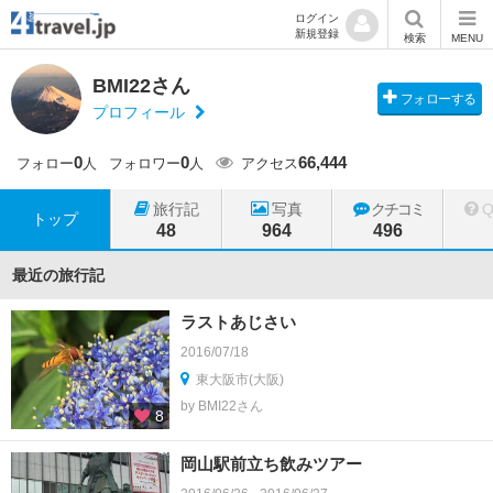
ログイン
新規登録
検索
MENU
BMI22さん
フォローする
プロフィール
0
0
66,444
フォロー
人
フォロワー
人
アクセス
旅行記
写真
クチコミ
トップ
48
964
496
最近の旅行記
ラストあじさい
2016/07/18
東大阪市(大阪)
by BMI22さん
8
岡山駅前立ち飲みツアー