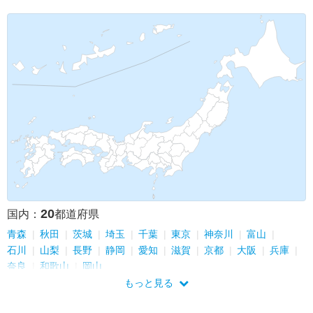
20
国内：
都道府県
青森
秋田
茨城
埼玉
千葉
東京
神奈川
富山
石川
山梨
長野
静岡
愛知
滋賀
京都
大阪
兵庫
奈良
和歌山
岡山
もっと見る