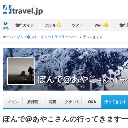
旅行ガイド
ホテル
ツアー
Wi-Fi
旅行
海外
ホーム
>
ぽんで@あやこさんのトラベラーページ
>
行ってきます
ぽんで@あやこ
さんのトラ
メイン
旅行記
写真
クチコミ
Q&A
行ってきます
ぽんで@あやこさんの行ってきます