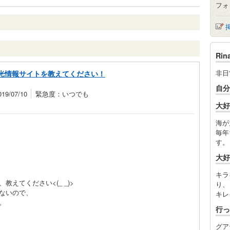
フォ
Ri
非日
光情報サイトを教えてください！
自分
9/07/10
緊急度：いつでも
大好
海が
毎年
す。
！
大好
キラ
えてください<(_ _)>
り、
ないので、
キレ
。
行っ
グア