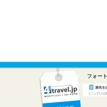
フォー
1
旅先を
どこに行けば