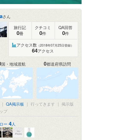
a
さん
旅行記
クチコミ
QA回答
0
0
0
冊
件
件
アクセス数
（2018年07月25日登録）
64
アクセス
0
0
国・地域渡航
都道府県訪問
真
|
QA掲示板
|
行ってきます
|
掲示版
ップ
4
ロー
人