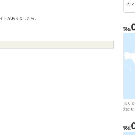
のマ
イトがありましたら、
現在
拡大ボ
動かせ
現在