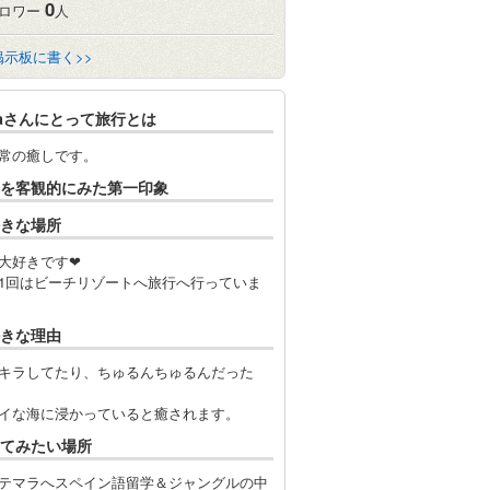
0
ロワー
人
掲示板に書く>>
naさんにとって旅行とは
常の癒しです。
を客観的にみた第一印象
きな場所
大好きです❤
1回はビーチリゾートへ旅行へ行っていま
きな理由
キラしてたり、ちゅるんちゅるんだった
イな海に浸かっていると癒されます。
てみたい場所
テマラへスペイン語留学＆ジャングルの中