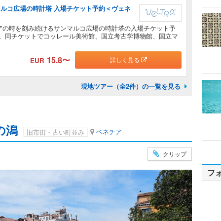
マルコ広場の時計塔 入場チケット予約＜ヴェネ
ィアの時を刻み続けるサンマルコ広場の時計塔の入場チケット予
。同チケットでコッレール美術館、国立考古学博物館、国立マ
15.8
〜
詳しく見る
EUR
現地ツアー（全2件）の一覧を見る
の潟
ベネチア
旧市街・古い町並み
クリップ
フ