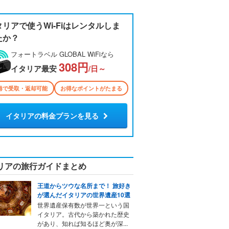
タリアで使うWi-Fiはレンタルしま
たか？
フォートラベル GLOBAL WiFiなら
308円
イタリア最安
/日～
港で受取・返却可能
お得なポイントがたまる
イタリアの料金プランを見る
リアの旅行ガイドまとめ
王道からツウな名所まで！ 旅好き
が選んだイタリアの世界遺産10選
世界遺産保有数が世界一という国
イタリア。古代から築かれた歴史
があり、知れば知るほど奥が深...