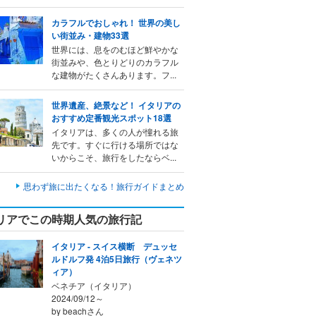
カラフルでおしゃれ！ 世界の美し
い街並み・建物33選
世界には、息をのむほど鮮やかな
街並みや、色とりどりのカラフル
な建物がたくさんあります。フ...
世界遺産、絶景など！ イタリアの
おすすめ定番観光スポット18選
イタリアは、多くの人が憧れる旅
先です。すぐに行ける場所ではな
いからこそ、旅行をしたならベ...
思わず旅に出たくなる！旅行ガイドまとめ
リアでこの時期人気の旅行記
イタリア - スイス横断 デュッセ
ルドルフ発 4泊5日旅行（ヴェネツ
ィア）
ベネチア（イタリア）
2024/09/12～
by beachさん