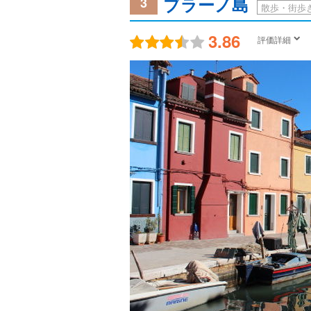
ブラーノ島
3
散歩・街歩
3.86
評価詳細