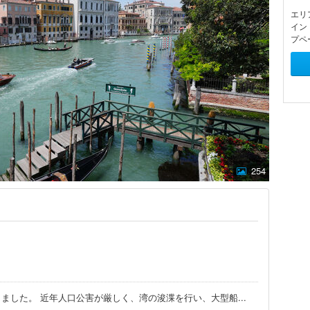
エリ
イン
プペ
254
ました。 近年人口公害が厳しく、湾の浚渫を行い、大型船
...