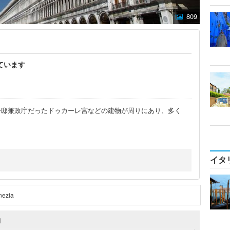
809
ています
督邸兼政庁だったドゥカーレ宮などの建物が周りにあり、多く
イタ
nezia
約