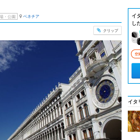
イ
ベネチア
場・公園
し
クリップ
空
イタ