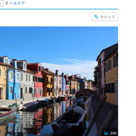
ベネチア
き
クリップ
240