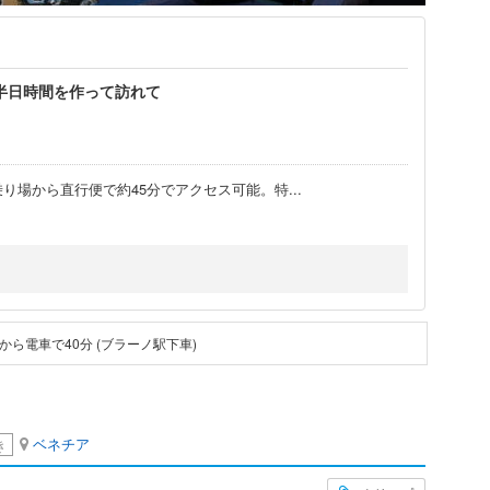
半日時間を作って訪れて
上バス乗り場から直行便で約45分でアクセス可能。特
...
ら電車で40分 (ブラーノ駅下車)
ベネチア
き