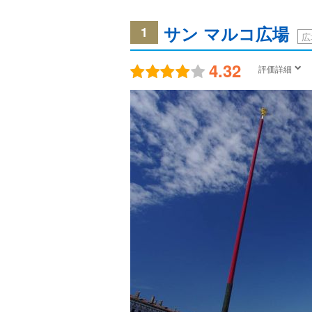
サン マルコ広場
1
広
4.32
評価詳細