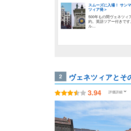
スムーズに入場！ サン
ツィア発＞
500年もの間ヴェネツ
約。英語ツアー付きです
ル...
ヴェネツィアとそ
2
3.94
評価詳細