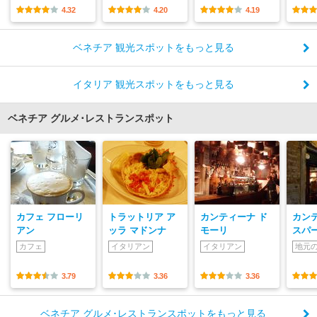
4.32
4.20
4.19
ベネチア 観光スポットをもっと見る
イタリア 観光スポットをもっと見る
ベネチア グルメ･レストランスポット
カフェ フローリ
トラットリア ア
カンティーナ ド
カン
アン
ッラ マドンナ
モーリ
スパ
カフェ
イタリアン
イタリアン
地元
3.79
3.36
3.36
ベネチア グルメ･レストランスポットをもっと見る