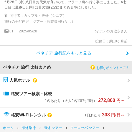
5月28日 (水) 八日目お天気が良いので、ブラーノ島へ行く事にしました。※七
日目は最終日と同じ1冊の旅行記にまとめる事にしました。
同行者：カップル・夫婦（シニア）
旅行の手配内容：ツアー（添乗員同行なし）
81
2025/05/28
by ポテのお散歩さん
投稿日：約10ヶ月前
ベネチア 旅行記をもっと見る
ベネチア 旅行 比較まとめ
お得なポイントって？
人気ホテル
格安ツアー検索・比較
272,800
円～
1名あたり（大人2名1室利用時）
308
格安Wi-Fiレンタル
円/日～
1日あたり
ホーム
海外旅行
海外 ツアー
ヨーロッパ ツアー