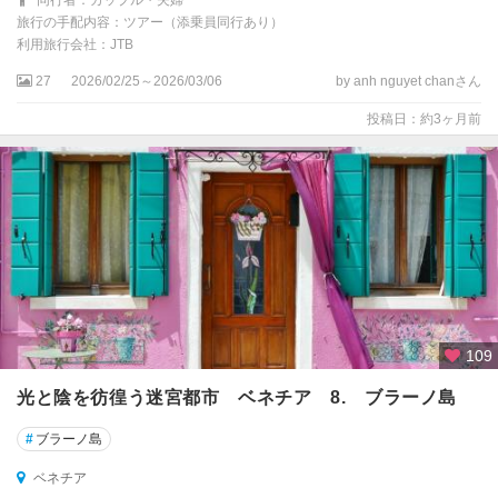
同行者：カップル・夫婦
旅行の手配内容：ツアー（添乗員同行あり）
利用旅行会社：JTB
27
2026/02/25～2026/03/06
by anh nguyet chanさん
投稿日：約3ヶ月前
109
光と陰を彷徨う迷宮都市 ベネチア 8. ブラーノ島
#
ブラーノ島
ベネチア