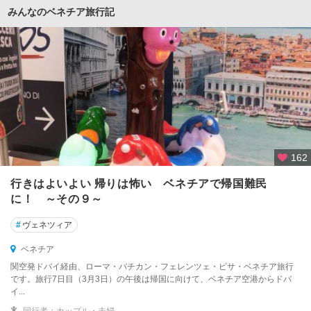
みんなのベネチア旅行記
162
行きはよいよい 帰りは怖い ベネチアで帰国難民
に！ ～その９～
#
ヴェネツィア
ベネチア
関空発ドバイ経由、ローマ・バチカン・フェレンツェ・ピサ・ベネチア旅行
です。旅行7日目（3月3日）の午後は帰国に向けて、ベネチア空港からドバ
イ...