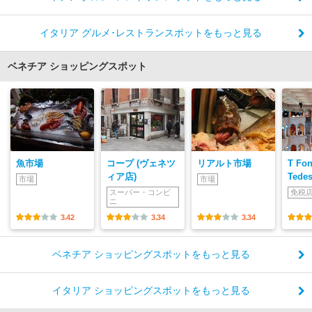
イタリア グルメ･レストランスポットをもっと見る
ベネチア ショッピングスポット
魚市場
コープ (ヴェネツ
リアルト市場
T Fon
ィア店)
Tedes
市場
市場
スーパー・コンビ
免税
ニ
3.42
3.34
3.34
ベネチア ショッピングスポットをもっと見る
イタリア ショッピングスポットをもっと見る