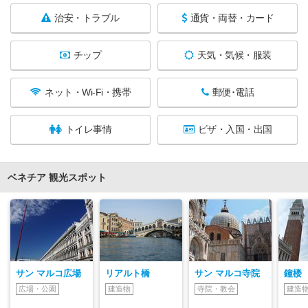
治安・トラブル
通貨・両替・カード
チップ
天気・気候・服装
ネット・Wi-Fi・携帯
郵便･電話
トイレ事情
ビザ・入国・出国
ベネチア 観光スポット
サン マルコ広場
リアルト橋
サン マルコ寺院
鐘楼
広場・公園
建造物
寺院・教会
建造