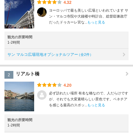
4.32
ヨーロッパで最も美しい広場といわれています サ
ン・マルコ寺院や大鐘楼や時計台、総督邸兼政庁
だったドゥカーレ宮な...
もっと見る
観光の所要時間
1-2時間
サン マルコ広場現地オプショナルツアー
（全2件）
リアルト橋
2
4.20
必ず訪れたい場所 有名な橋なので、人だらけです
が、それでも大変素晴らしい景色です。ベネチア
を感じる最高のスポッ...
もっと見る
観光の所要時間
1-2時間