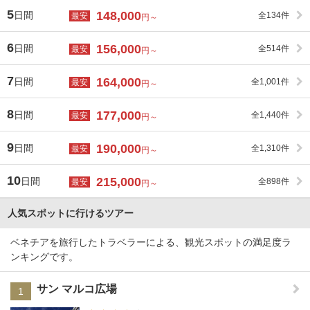
5
148,000
日間
全134件
最安
円～
6
156,000
日間
全514件
最安
円～
7
164,000
日間
全1,001件
最安
円～
8
177,000
日間
全1,440件
最安
円～
9
190,000
日間
全1,310件
最安
円～
10
215,000
日間
全898件
最安
円～
人気スポットに行けるツアー
ベネチアを旅行したトラベラーによる、観光スポットの満足度ラ
ンキングです。
サン マルコ広場
1