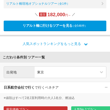
リアルト橋現地オプショナルツアー
（全1件）
182,000
＼
／
最安
円～
リアルト橋に行けるツアーを見る
（全546件）
人気スポットランキングをもっと見る
こだわり条件別 ツアー一覧
出発地
日系航空会社で行く
で行くベネチア
※値段はすべて2名1室利用時の大人1名分、燃油込
最安価格プラン
人気No.1プラン