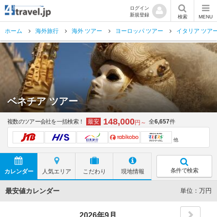
ログイン
新規登録
検索
MENU
ホーム
海外旅行
海外 ツアー
ヨーロッパ ツアー
イタリア ツア
ベネチア ツアー
148,000
複数のツアー会社を一括検索！
最安
全
6,657
件
円～
他
条件で検索
カレンダー
人気エリア
こだわり
現地情報
最安値カレンダー
単位：万円
2026年9月