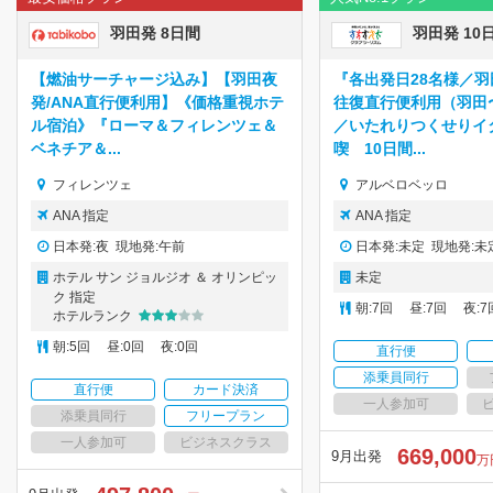
羽田発 8日間
羽田発 10
【燃油サーチャージ込み】【羽田夜
『各出発日28名様／羽
発/ANA直行便利用】《価格重視ホテ
往復直行便利用（羽田
ル宿泊》『ローマ＆フィレンツェ＆
／いたれりつくせりイ
ベネチア＆...
喫 10日間...
フィレンツェ
アルベロベッロ
ANA 指定
ANA 指定
日本発:夜 現地発:午前
日本発:未定 現地発:未
ホテル サン ジョルジオ ＆ オリンピッ
未定
ク 指定
朝:7回 昼:7回 夜:7
ホテルランク
朝:5回 昼:0回 夜:0回
直行便
添乗員同行
直行便
カード決済
一人参加可
添乗員同行
フリープラン
一人参加可
ビジネスクラス
669,000
9月出発
万