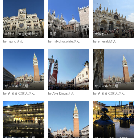
時計塔。大きな時計がみえます。鐘も上のほうに。１５世紀のもの
風景
大賑わい！
by hijunoさん
by milkchocolateさん
by emeraldさん
サンマルコ広場
サンマルコ広場
by きままな旅人さん
by Ake Bingaさん
by きままな旅人さん