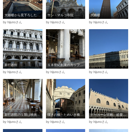
大鐘楼から見下ろした広場の風景
サン・マルコ寺院
大鐘楼
by hijunoさん
by hijunoさん
by hijunoさん
新行政館
１８世紀創業のカッフェ・フローリアン
by hijunoさん
by hijunoさん
by hijunoさん
新行政館の１階は映画 ００７の撮影でも。
嘆きの橋・ためいき橋。ドゥカーレ宮殿と牢獄を結ぶ橋。
ドゥカーレ宮殿。総督の公邸、行政や立法、司法、刑務所でもあり
by hijunoさん
by hijunoさん
by hijunoさん