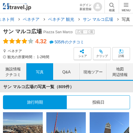
ログイン
新規登録
検索
MENU
ェネト州
ベネチア
ベネチア 観光
サン マルコ広場
写真
サン マルコ広場
Piazza San Marco
広場・公園
4.32
505件のクチコミ
ベネチア
シェア
クリップ
計画
観光の所要時間：
1-2時間
施設情報
地図
写真
Q&A
現地ツアー
クチコミ
周辺情報
サン マルコ広場の写真一覧（809件）
旅行時期
投稿日