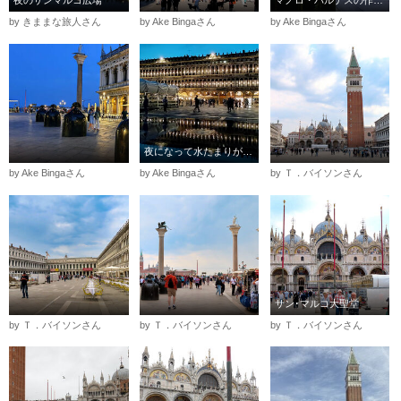
夜のサンマルコ広場
マノロ・バルデスの作品「ラスメニーナス」が並ぶ広場
by きままな旅人さん
by Ake Bingaさん
by Ake Bingaさん
夜になって水たまりができ、明かりが反射して美しい広場
by Ake Bingaさん
by Ake Bingaさん
by Ｔ．バイソンさん
サン･マルコ大聖堂
by Ｔ．バイソンさん
by Ｔ．バイソンさん
by Ｔ．バイソンさん