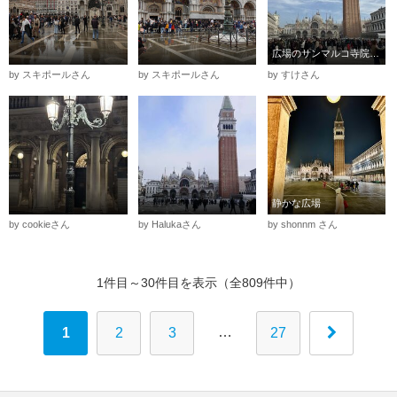
広場のサンマルコ寺院と鐘楼
by スキポールさん
by スキポールさん
by すけさん
静かな広場
by cookieさん
by Halukaさん
by shonnm さん
1件目～30件目を表示（全809件中）
…
1
2
3
27