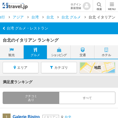
ログイン
新規登録
検索
MENU
旅行
アジア
台湾
台北
台北 グルメ
台北 イタリアン
台湾 グルメ・レストラン
台北のイタリアン ランキング
観光
グルメ
ショッピング
交通
ホテル
エリア
カテゴリ
地図
満足度ランキング
クチコミ
すべて
あり
Galerie Bistro
1
台北
イタリアン