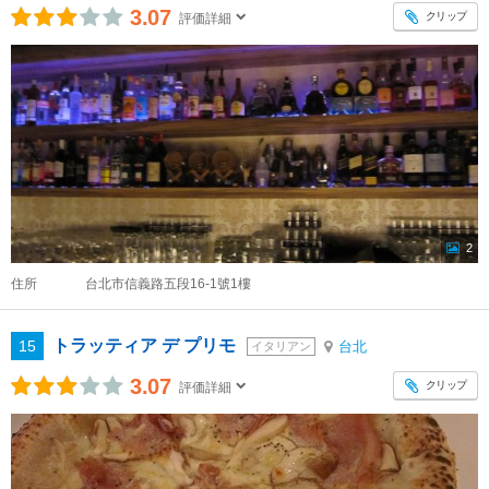
3.07
クリップ
評価詳細
2
住所
台北市信義路五段16-1號1樓
トラッティア デ プリモ
15
台北
イタリアン
3.07
クリップ
評価詳細