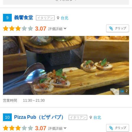
義饗食堂
9
台北
イタリアン
3.07
クリップ
評価詳細
2
営業時間
11:30～21:30
Pizza Pub（ピザ パブ）
10
台北
イタリアン
3.07
クリップ
評価詳細