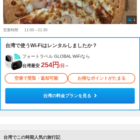
1
営業時間
11:00～21:30
台湾で使うWi-Fiはレンタルしましたか？
フォートラベル GLOBAL WiFiなら
254円
台湾最安
/日～
空港で受取・返却可能
お得なポイントがたまる
台湾の料金プランを見る
台湾でこの時期人気の旅行記