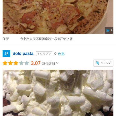
2
住所
台北市大安區復興南路一段107巷14號
Solo pasta
16
台北
イタリアン
3.07
クリップ
評価詳細