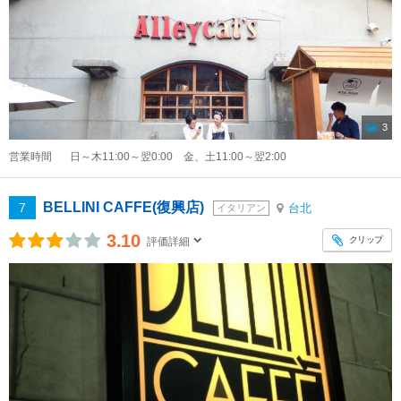
3
営業時間
日～木11:00～翌0:00 金、土11:00～翌2:00
BELLINI CAFFE(復興店)
7
台北
イタリアン
3.10
クリップ
評価詳細