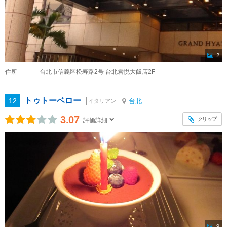
2
住所
台北市信義区松寿路2号 台北君悦大飯店2F
トゥトーベロー
12
台北
イタリアン
3.07
クリップ
評価詳細
9