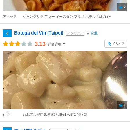
2
アクセス
シャングリラ ファー イースタン プラザ ホテル 台北 38F
Botega del Vin (Taipei)
4
台北
イタリアン
3.13
クリップ
評価詳細
1
住所
台北市大安區忠孝東路四段170巷17弄7號