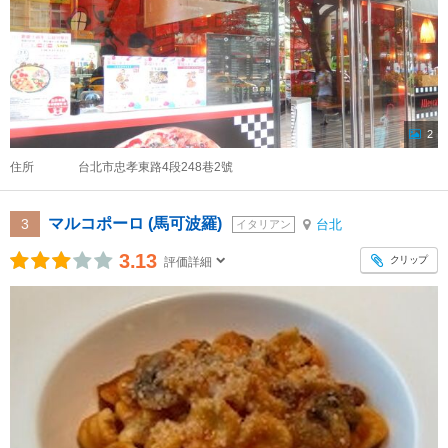
2
住所
台北市忠孝東路4段248巷2號
マルコポーロ (馬可波羅)
3
台北
イタリアン
3.13
クリップ
評価詳細