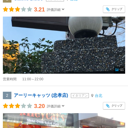
3.21
クリップ
評価詳細
11
営業時間
11:00～22:00
アーリーキャッツ (忠孝店)
2
台北
イタリアン
3.20
クリップ
評価詳細