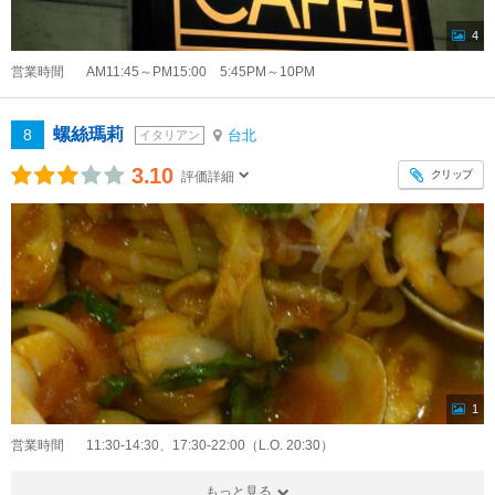
4
営業時間
AM11:45～PM15:00 5:45PM～10PM
螺絲瑪莉
8
台北
イタリアン
3.10
クリップ
評価詳細
1
営業時間
11:30-14:30、17:30-22:00（L.O. 20:30）
もっと見る