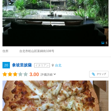
5
住所
台北市松山区富錦街108号
拿坡里披薩
20
台北
イタリアン
3.00
クリップ
評価詳細