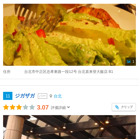
1
住所
台北市中正区忠孝東路一段12号 台北喜来登大飯店 B1
ジガザガ
11
台北
バー
3.07
クリップ
評価詳細