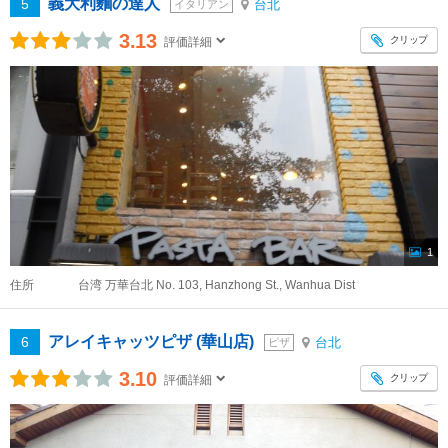
義大利麵の達人
5
台北
イタリアン
3.13
クリップ
評価詳細
1
住所
台湾 万華台北 No. 103, Hanzhong St., Wanhua Dist
アレイキャッツピザ (華山店)
6
台北
ピザ
3.10
クリップ
評価詳細