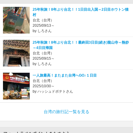
25年秋旅！8年ぶり台北！！1日目出入国～2日目ホウトン猫
村
台北（台湾）
2025/09/13～
by しろさん
25年秋旅！8年ぶり台北！！最終回3日目(続き)龍山寺～熱炒
～4日目帰国
台北（台湾）
2025/09/15～
by しろさん
一人旅最高！またまた台湾へGO♪１日目
台北（台湾）
2025/10/30～
by ハッシュドポテトさん
台湾の旅行記一覧を見る