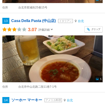
住所
台北市双城街25巷15号
Casa Della Pasta (中山店)
13
台北
イタリアン
3.07
クリップ
評価詳細
5
住所
台北市中山北路二段11巷7-1号
ソーホー マーキー
14
台北
アメリカ料理