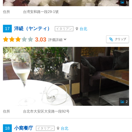
1
住所
台湾安和路一段29-1號
洋緹（ヤンティ）
17
台北
イタリアン
3.03
クリップ
評価詳細
2
住所
台北市大安区大安路一段92号
小窩餐庁
18
台北
イタリアン