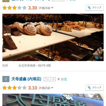
3.30
クリップ
評価詳細
18
住所
台北市承徳路一段3号 6階
天母盛鑫 (内湖店)
2
台北
フレンチ
3.10
クリップ
評価詳細