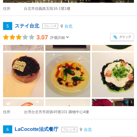
住所
台北市信義路五段16-1號1樓
ステイ台北
5
台北
フレンチ
3.07
クリップ
評価詳細
2
住所
台湾台北市市府路45號101 購物中心4樓
LaCocotte法式餐庁
6
台北
フレンチ