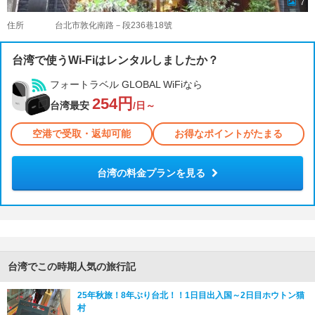
7
住所
台北市敦化南路－段236巷18號
台湾で使うWi-Fiはレンタルしましたか？
フォートラベル GLOBAL WiFiなら
254円
台湾最安
/日～
空港で受取・返却可能
お得なポイントがたまる
台湾の料金プランを見る
台湾でこの時期人気の旅行記
25年秋旅！8年ぶり台北！！1日目出入国～2日目ホウトン猫
村