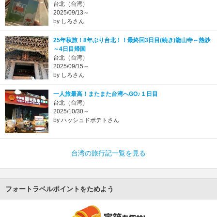
台北（台湾）
2025/09/13～
by しろさん
25年秋旅！8年ぶり台北！！最終回3日目(続き)龍山寺～熱炒
～4日目帰国
台北（台湾）
2025/09/15～
by しろさん
一人旅最高！またまた台湾へGO♪１日目
台北（台湾）
2025/10/30～
by ハッシュドポテトさん
台湾の旅行記一覧を見る
フォートラベルポイントをためよう