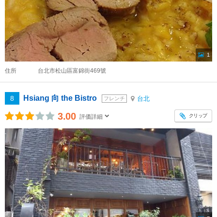
1
住所
台北市松山區富錦街469號
Hsiang 向 the Bistro
8
台北
フレンチ
3.00
クリップ
評価詳細