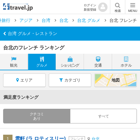
ログイン
新規登録
検索
MENU
外旅行
アジア
台湾
台北
台北 グルメ
台北 フレンチ
台湾 グルメ・レストラン
台北のフレンチ ランキング
観光
グルメ
ショッピング
交通
ホテル
エリア
カテゴリ
地図
満足度ランキング
クチコミ
すべて
あり
雲軒 (ラ ロティスリー)
1
台北
フレンチ