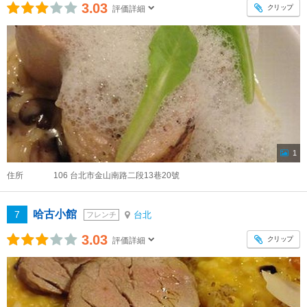
3.03
クリップ
評価詳細
1
住所
106 台北市金山南路二段13巷20號
哈古小館
7
台北
フレンチ
3.03
クリップ
評価詳細