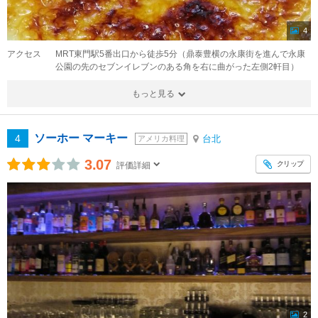
4
アクセス
MRT東門駅5番出口から徒歩5分（鼎泰豊横の永康街を進んで永康
公園の先のセブンイレブンのある角を右に曲がった左側2軒目）
もっと見る
ソーホー マーキー
4
台北
アメリカ料理
3.07
クリップ
評価詳細
2