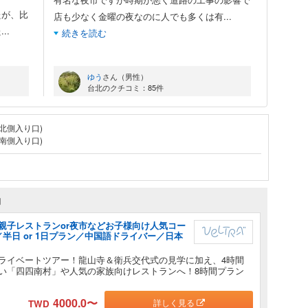
たが、比
店も少なく金曜の夜なのに人でも多くは有
...
た
...
続きを読む
ゆう
さん（男性）
台北のクチコミ：85件
(北側入り口)
(南側入り口)
約
親子レストランor夜市などお子様向け人気コー
半日 or 1日プラン／中国語ドライバー／日本
ライベートツアー！龍山寺＆衛兵交代式の見学に加え、4時間
い「四四南村」や人気の家族向けレストランへ！8時間プラン
4000.0
〜
詳しく見る
TWD