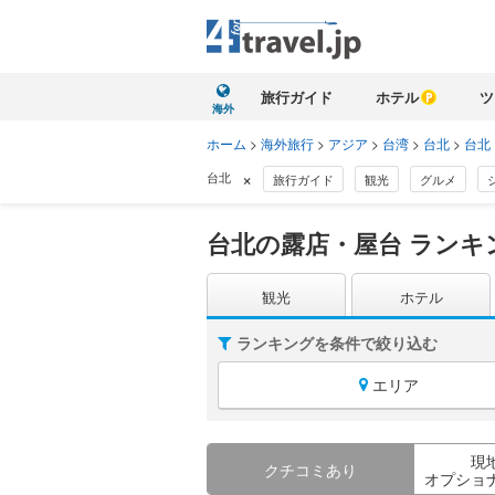
旅行ガイド
ホテル
ツ
海外
ホーム
>
海外旅行
>
アジア
>
台湾
>
台北
>
台北
×
台北
旅行ガイド
観光
グルメ
台北の露店・屋台 ランキ
観光
ホテル
ランキングを条件で絞り込む
エリア
現
クチコミあり
オプショ