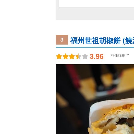
福州世祖胡椒餅 (饒
3
3.96
評価詳細