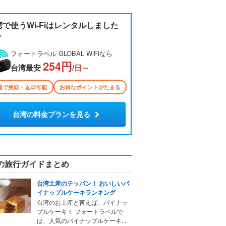
湾で使うWi-Fiはレンタルしました
？
フォートラベル GLOBAL WiFiなら
254円
台湾最安
/日～
港で受取・返却可能
お得なポイントがたまる
台湾の料金プランを見る
の旅行ガイドまとめ
台湾土産のテッパン！ おいしいパ
イナップルケーキランキング
台湾のお土産と言えば、パイナッ
プルケーキ！ フォートラベルで
は、人気のパイナップルケーキ...