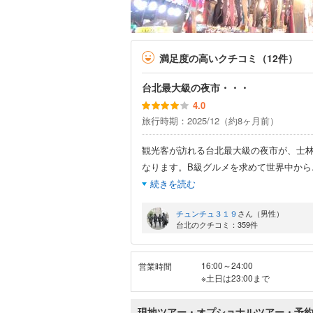
満足度の高いクチコミ（12件）
台北最大級の夜市・・・
4.0
旅行時期：2025/12（約8ヶ月前）
観光客が訪れる台北最大級の夜市が、士
なります。B級グルメを求めて世界中から
続きを読む
チュンチュ３１９
さん（男性）
台北のクチコミ：359件
16:00～24:00
営業時間
※土日は23:00まで
現地ツアー・オプショナルツアー・予