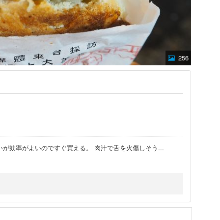
256
いが効率がよいのですぐ買える。 肉汁で舌を火傷しそう
...