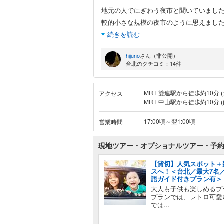
地元の人でにぎわう夜市と聞いていまし
較的小さな規模の夜市のように思えまし
続きを読む
hijuno
さん（非公開）
台北のクチコミ：14件
MRT 雙連駅から徒歩約10分 
アクセス
MRT 中山駅から徒歩約10分 
17:00頃～翌1:00頃
営業時間
現地ツアー・オプショナルツアー・予
【貸切】人気スポット＋
スへ！＜台北／最大7名／
語ガイド付きプラン有＞
大人も子供も楽しめるプ
プランでは、レトロ可愛
では...