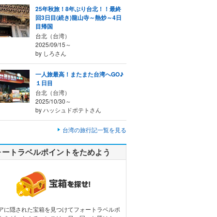
25年秋旅！8年ぶり台北！！最終
回3日目(続き)龍山寺～熱炒～4日
目帰国
台北（台湾）
2025/09/15～
by しろさん
一人旅最高！またまた台湾へGO♪
１日目
台北（台湾）
2025/10/30～
by ハッシュドポテトさん
台湾の旅行記一覧を見る
ォートラベルポイントをためよう
アに隠された宝箱を見つけてフォートラベルポ