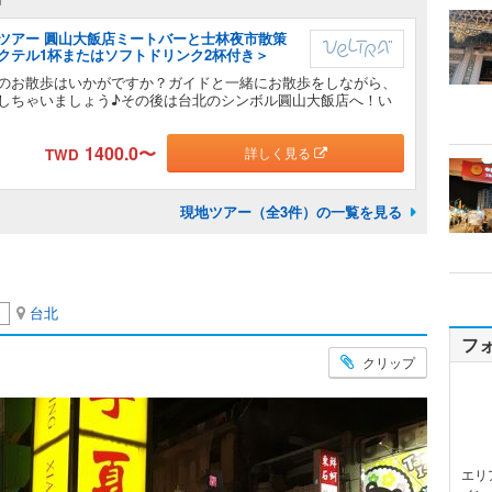
ツアー 圓山大飯店ミートバーと士林夜市散策
クテル1杯またはソフトドリンク2杯付き＞
のお散歩はいかがですか？ガイドと一緒にお散歩をしながら、
しちゃいましょう♪その後は台北のシンボル圓山大飯店へ！い
1400.0
〜
詳しく見る
TWD
現地ツアー（全3件）の一覧を見る
台北
き
フ
クリップ
エリ