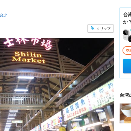
台
台北
か
クリップ
空
台湾