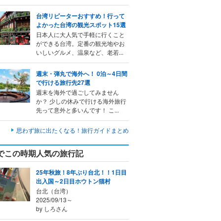
台湾リピーターおすすめ！行って
よかった台湾の観光スポット15選
日本人に大人気で手軽に行くこと
ができる台湾。定番の観光地やお
いしいグルメ、温泉など、老若...
週末・弾丸で海外へ！ 0泊～4日間
で行ける旅行先27選
週末を海外で過ごしてみません
か？ 少しの休みで行ける海外旅行
先って意外と多いんです！ こ...
思わず旅に出たくなる！旅行ガイドまとめ
でこの時期人気の旅行記
25年秋旅！8年ぶり台北！！1日目
出入国～2日目ホウトン猫村
台北（台湾）
2025/09/13～
by しろさん