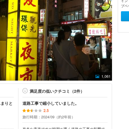
イン
プペ
1,061
満足度の低いクチコミ（2件）
んまりと
道路工事で縮小していました。
2.5
旅行時期：2024/09（約2年前）
有名な夜市ですが時期が悪く道路の工事の影響で