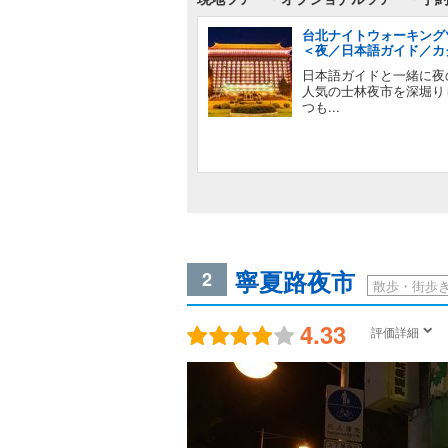
台北ナイトウォーキング
＜夜／日本語ガイド／カ
日本語ガイドと一緒に夜
人気の士林夜市を深堀り
つも...
寧夏路夜市
2
散歩・街歩
4.33
評価詳細