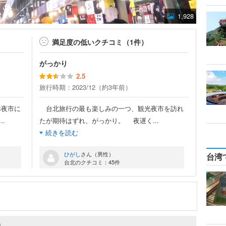
1,928
満足度の低いクチコミ（1件）
がっかり
2.5
旅行時期：2023/12（約3年前）
林夜市に
台北旅行の最も楽しみの一つ、観光夜市を訪れ
...
たが期待はずれ、がっかり。 夜遅く
...
続きを読む
ひがし
さん（男性）
台湾
台北のクチコミ：45件
約