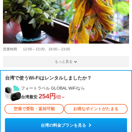
4
営業時間
12:00～15:00、18:00～23:00
もっと見る
台湾で使うWi-Fiはレンタルしましたか？
フォートラベル GLOBAL WiFiなら
254円
台湾最安
/日～
空港で受取・返却可能
お得なポイントがたまる
台湾の料金プランを見る