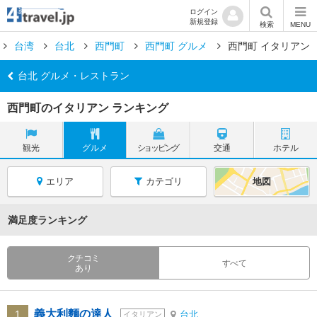
ログイン
新規登録
検索
MENU
台湾
台北
西門町
西門町 グルメ
西門町 イタリアン
台北 グルメ・レストラン
西門町のイタリアン ランキング
観光
グルメ
ショッピング
交通
ホテル
エリア
カテゴリ
地図
満足度ランキング
クチコミ
すべて
あり
義大利麵の達人
1
台北
イタリアン