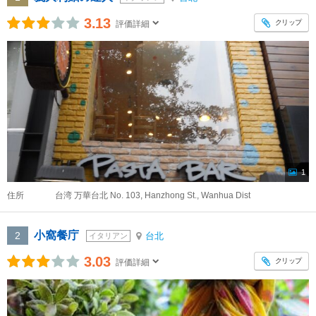
3.13
クリップ
評価詳細
1
住所
台湾 万華台北 No. 103, Hanzhong St., Wanhua Dist
小窩餐庁
2
台北
イタリアン
3.03
クリップ
評価詳細