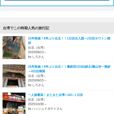
台湾でこの時期人気の旅行記
25年秋旅！8年ぶり台北！！1日目出入国～2日目ホウトン猫
村
台北（台湾）
2025/09/13～
by しろさん
25年秋旅！8年ぶり台北！！最終回3日目(続き)龍山寺～熱炒
～4日目帰国
台北（台湾）
2025/09/15～
by しろさん
一人旅最高！またまた台湾へGO♪１日目
台北（台湾）
2025/10/30～
by ハッシュドポテトさん