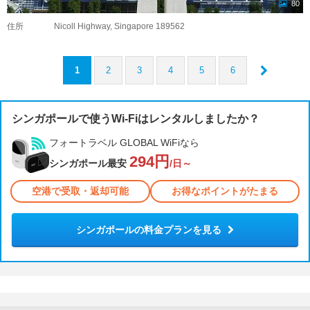
80
住所
Nicoll Highway, Singapore 189562
1
2
3
4
5
6
シンガポールで使うWi-Fiはレンタルしましたか？
フォートラベル GLOBAL WiFiなら
294円
シンガポール最安
/日～
空港で受取・返却可能
お得なポイントがたまる
シンガポールの料金プランを見る