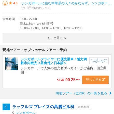
シンガポールに住む中華系の人々のみならず、シンガポールリアンは風水を信じる人々が多いです。この富の噴水はショッピング街に在り噴水の周りを3回るとご利益が有ると言われて人気のパワースポットになっていますので見学に行きました。
4.5
by 山田のかかし
営業時間
9:00～22:00
噴水に触れられる時間帯
10:00～12:00、14:00～16:00、18:00～19:30
もっと見る
現地ツアー・オプショナルツアー・予約
シンガポールフライヤーに優先乗車！魅力満
載市内観光＜昼食付／日本語＞
シンガポールで人気の観光名所へガイドがご案内。国立蘭
園...
90.25
〜
詳しく見る
SGD
現地ツアー（全2件）の一覧を見る
ラッフルズ プレイスの高層ビル群
9
観光名所
シンガポール