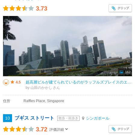
3.73
クリップ
162
超高層ビルが建てられているのがラッフルズプレイスのエリアです。再開されたマリーナ・ベイを望めるので風光が素晴らしいです。シンガポールの経済が発展しているのがこの高層ビル群で良く分かります。日中はシンガポールリアンの勤め人が
4.5
by 山田のかかし
住所
Raffles Place, Singapore
ブギス ストリート
10
シンガポール
散歩・街歩き
3.72
クリップ
評価詳細