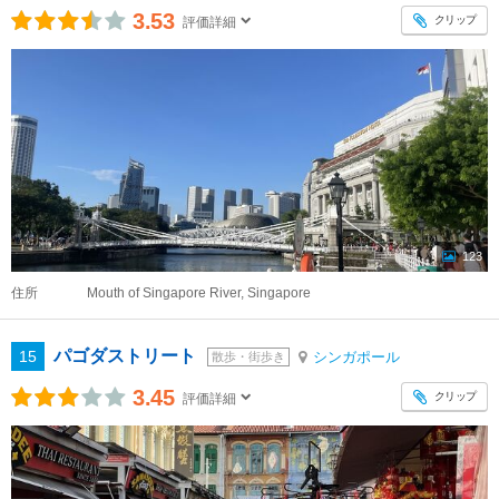
3.53
クリップ
評価詳細
123
住所
Mouth of Singapore River, Singapore
パゴダストリート
15
シンガポール
散歩・街歩き
3.45
クリップ
評価詳細