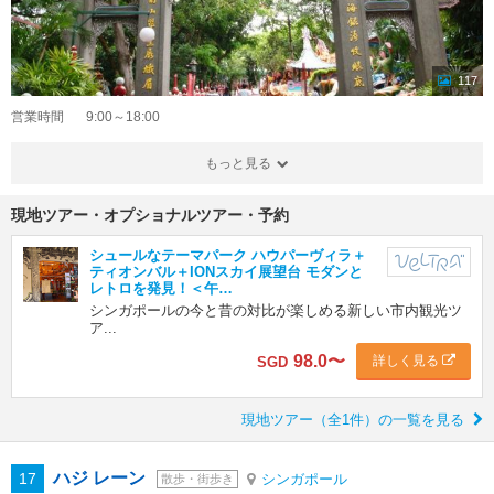
117
営業時間
9:00～18:00
もっと見る
現地ツアー・オプショナルツアー・予約
シュールなテーマパーク ハウパーヴィラ＋
ティオンバル＋IONスカイ展望台 モダンと
レトロを発見！＜午…
シンガポールの今と昔の対比が楽しめる新しい市内観光ツ
ア...
98.0
〜
詳しく見る
SGD
現地ツアー（全1件）の一覧を見る
ハジ レーン
17
シンガポール
散歩・街歩き