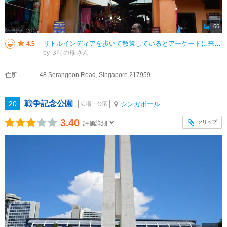
66
リトルインディアを歩いて散策しているとアーケードに来ました 雨が降っていたので屋外のお店は透明ビニールで商品を守っている様子でした 建物の中はそれほど広くなくてすぐに終わってしまいました インド風のグッズやアジアン雑
4.5
by ３時の母
住所
48 Serangoon Road, Singapore 217959
戦争記念公園
20
シンガポール
広場・公園
3.40
クリップ
評価詳細