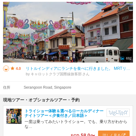
692
リトルインディアにランチを食べに行きました。 MRTリトルインディア駅を下車してリトルインディアの街を散策しました。 ヒンズー教寺院やヘリテージセンターなどを見学しました。 ランチで食べたチキンカレーは、おいしかった
4.0
by キャロットクラブ国際線旅客部
住所
Serangoon Road, Singapore
現地ツアー・オプショナルツアー・予約
トライショー体験＆選べるローカルディナー
ナイトツアー＜夕食付き／日本語＞
一度は乗ってみたいトライショー。でも、乗り方がわから
な...
58.0
〜
詳しく見る
SGD