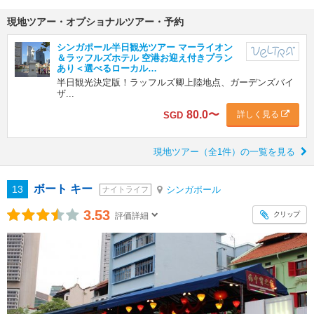
現地ツアー・オプショナルツアー・予約
シンガポール半日観光ツアー マーライオン
＆ラッフルズホテル 空港お迎え付きプラン
あり＜選べるローカル…
半日観光決定版！ラッフルズ卿上陸地点、ガーデンズバイ
ザ...
80.0
〜
詳しく見る
SGD
現地ツアー（全1件）の一覧を見る
ボート キー
13
シンガポール
ナイトライフ
3.53
クリップ
評価詳細