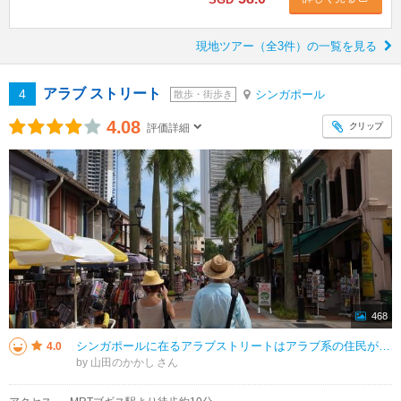
現地ツアー（全3件）の一覧を見る
アラブ ストリート
4
シンガポール
散歩・街歩き
4.08
クリップ
評価詳細
468
シンガポールに在るアラブストリートはアラブ系の住民が多く住むエリアでイスラム教のモスクが在りました。イギリスの植民地時代にラッフルズ卿の政策で多民族国家になり、それぞれの民族が共存共栄で栄えたのが現在のシンガポールの経済の
4.0
by 山田のかかし