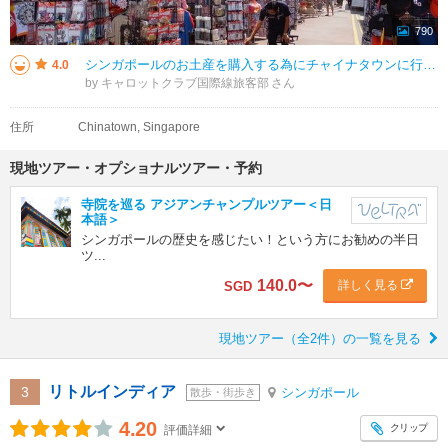
790
シンガポールのお土産を購入する為にチャイナタウンに行きました。お値段的にチャイナタウンが、一番リーズナブルだと思います。 MRTチャイナタウン駅から外に出るとそこは、シンガポールの中国そのもです。 漢字表記が、多く、色
4.0
by キャロットクラブ国際線旅客部
住所
Chinatown, Singapore
現地ツアー・オプショナルツアー・予約
寺院を巡る アジアンチャンプルツアー＜日
本語＞
シンガポールの歴史を感じたい！という方にお勧めの半日
ツ...
140.0
〜
詳しく見る
SGD
現地ツアー（全2件）の一覧を見る
リトルインディア
3
シンガポール
散歩・街歩き
4.20
クリップ
評価詳細