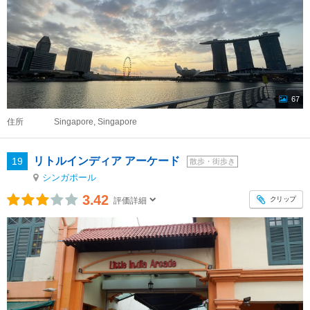
67
住所
Singapore, Singapore
リトルインディア アーケード
19
散歩・街歩き
シンガポール
3.42
クリップ
評価詳細