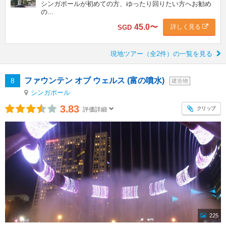
シンガポールが初めての方、ゆったり回りたい方へお勧め
の...
45.0
〜
詳しく見る
SGD
現地ツアー（全2件）の一覧を見る
ファウンテン オブ ウェルス (富の噴水)
8
建造物
シンガポール
3.83
クリップ
評価詳細
225