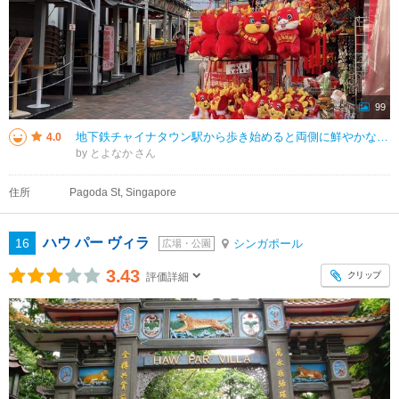
99
地下鉄チャイナタウン駅から歩き始めると両側に鮮やかなお店が並び路上まで商品が並べられていました。 パゴダストリートとテンプルストリートとスミスストリートを横に結ぶ通りであるトレンガヌストリートは道幅が少し狭くて落ち着いて
4.0
by とよなか
住所
Pagoda St, Singapore
ハウ パー ヴィラ
16
シンガポール
広場・公園
3.43
クリップ
評価詳細