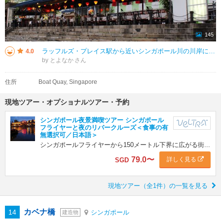
145
ラッフルズ・プレイス駅から近いシンガポール川の川岸に様々なレストランが並んでいて、メニューも大きく店外に表示されており活気がありました。 川岸で食事が出来るので夜の涼しい時間帯はおすすめです。 対岸はお店が無く、通る観
4.0
by とよなか
住所
Boat Quay, Singapore
現地ツアー・オプショナルツアー・予約
シンガポール夜景満喫ツアー シンガポール
フライヤーと夜のリバークルーズ＜食事の有
無選択可／日本語＞
シンガポールフライヤーから150メートル下界に広がる街...
79.0
〜
詳しく見る
SGD
現地ツアー（全1件）の一覧を見る
カベナ橋
14
シンガポール
建造物