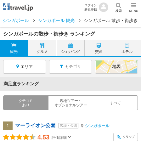
ログイン
新規登録
検索
MENU
シンガポール
シンガポール 観光
シンガポール 散歩・街歩き
シンガポールの散歩・街歩き ランキング
観光
グルメ
ショッピング
交通
ホテル
エリア
カテゴリ
地図
満足度ランキング
クチコミ
現地ツアー・
すべて
あり
オプショナルツアー
マーライオン公園
1
シンガポール
広場・公園
4.53
クリップ
評価詳細