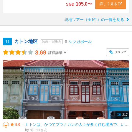
105.0
〜
詳しく見る
SGD
現地ツアー（全1件）の一覧を見る
カトン地区
11
シンガポール
散歩・街歩き
3.69
クリップ
評価詳細
217
カトンは、かつてプラナカンの人々が多く住む場所で、いろんな文化がミックスされて独特の世界が築かれている場所です。 クーン・セン・ロードのパステルカラーの建物は特に有名で、フォトスポットになっていました。 そのほかにもお
5.0
by hijuno