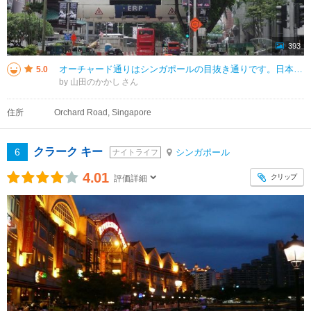
393
オーチャード通りはシンガポールの目抜き通りです。日本で言えば銀座通りのような賑やかなショピング街で、いつも多くのシンガポールリアンやシンガポールへ旅行へ来る観光客が必ずと言ってよい程ショピングへ来る通りです。通りには高い木
5.0
by 山田のかかし
住所
Orchard Road, Singapore
クラーク キー
6
シンガポール
ナイトライフ
4.01
クリップ
評価詳細