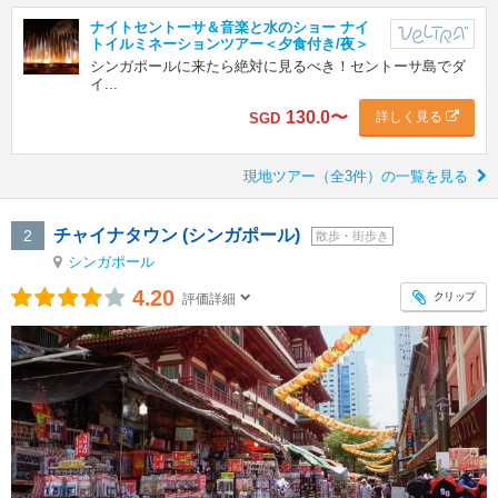
ナイトセントーサ＆音楽と水のショー ナイ
トイルミネーションツアー＜夕食付き/夜＞
シンガポールに来たら絶対に見るべき！セントーサ島でダ
イ...
130.0
〜
詳しく見る
SGD
現地ツアー（全3件）の一覧を見る
チャイナタウン (シンガポール)
2
散歩・街歩き
シンガポール
4.20
クリップ
評価詳細