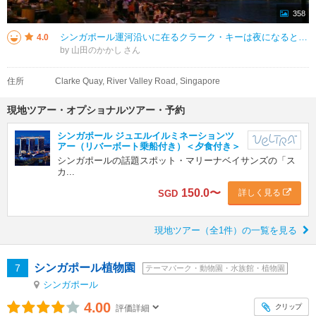
358
シンガポール運河沿いに在るクラーク・キーは夜になると飲食街の出店が営業を始めます。シンガポールリンの人気のエリアで夕涼みがてらに深夜まで飲食に行きますし、昨今はシンガポールの観光に来る海外からの人々も訪れています。運河沿い
4.0
by 山田のかかし
住所
Clarke Quay, River Valley Road, Singapore
現地ツアー・オプショナルツアー・予約
シンガポール ジュエルイルミネーションツ
アー（リバーボート乗船付き）＜夕食付き＞
シンガポールの話題スポット・マリーナベイサンズの「ス
カ...
150.0
〜
詳しく見る
SGD
現地ツアー（全1件）の一覧を見る
シンガポール植物園
7
テーマパーク・動物園・水族館・植物園
シンガポール
4.00
クリップ
評価詳細