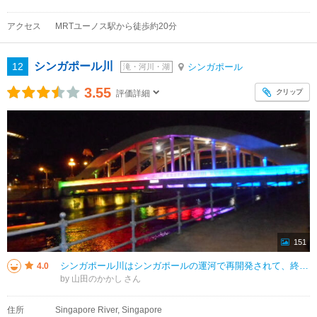
アクセス
MRTユーノス駅から徒歩約20分
シンガポール川
12
シンガポール
滝・河川・湖
3.55
クリップ
評価詳細
151
シンガポール川はシンガポールの運河で再開発されて、終日、ボートに乗船してクルーズ遊覧ができます。川沿いの両岸にはクラーク・キーやボート・キーなどの観光名所も在ります。夕暮れになると深夜まで飲食街が営業を始めてシンガポール川
4.0
by 山田のかかし
住所
Singapore River, Singapore