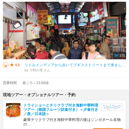
173
リトルインディアから歩いてブギスストリートまで来ました ここまで来ると異文化だったインディア地域からシンガポールらしく都会になってきます アーケード周辺が人が多かったですが入り口あたりでソフトクリームが１ドルで安く
4.5
by ３時の母
営業時間
昼ごろ～23:00頃
現地ツアー・オプショナルツアー・予約
トライショーとチリクラブ付き海鮮中華料理
ツアー（南国フルーツ試食付き）＜夕食付き
／夜／日本語＞
豪華チリクラブ付き海鮮中華料理の後はシンガポール名物
の...