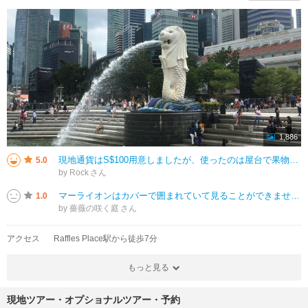
1,886
現地通貨はS$100用意しましたが、使ったのは屋台で果物を買った時だけS$3。 MRTやバスはGoogleMapで検索して乗降時にクレジットカード決済。自動販売機もクレジットカード。お買い物も基本的にクレジットカード。今
5.0
by Rock
マーライオンはカバーで囲まれていて見ることができません。修繕予定の発表はわずかその2週間だったので、航空券もホテルも取ってあり、日程変更はできませんでした。12月まで見られません。もう少し早く発表してほしいと思いました。ベ
1.0
by 薔薇の咲く庭
アクセス
Raffles Place駅から徒歩7分
もっと見る
現地ツアー・オプショナルツアー・予約