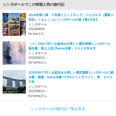
シンガポールでこの時期人気の旅行記
2024年第八弾 ５年振りインドネシア・ジャカルタ（通算２
回目）＋ちょこっとシンガポールの旅【第1日目】
シンガポール
2024/08/09
by naoさん
（１）ANAで行くお盆休みを美しい都市国家シンガポール
娘夫妻、孫２人及びhama夫妻－２０２５年８月
シンガポール
2025/08/10～
by hamaさん
(2/2)ANAで行くお盆休みを美しい都市国家シンガポールに娘
夫妻・孫達・hama夫妻ーUSS.ナイトサファリ、等 ２０２
５年
シンガポール
2025/08/10～
by hamaさん
シンガポールの旅行記一覧を見る