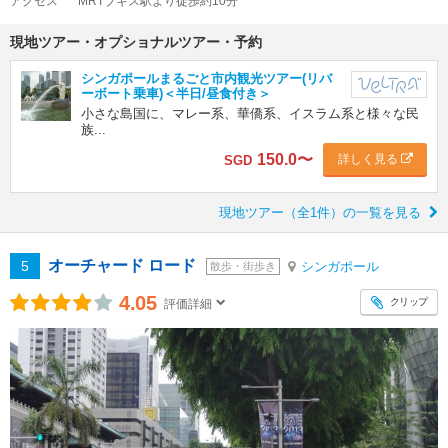
アクセス
MRTブギス駅より徒歩約10分
現地ツアー・オプショナルツアー・予約
シンガポールまるごと市内観光ツアー(リバ
ーボート乗車)＜半日/昼食付き＞
小さな島国に、マレー系、華僑系、イスラム系と様々な民
族...
150.0
〜
詳しく見る
SGD
現地ツアー（全1件）の一覧を見る
オーチャード ロード
5
シンガポール
散歩・街歩き
4.05
クリップ
評価詳細