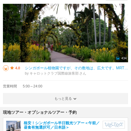
434
シンガポール植物園ですが、その敷地は、広大です。MRTネピア駅からすぐの所に植物園の入口ゲートが、あります。 ビジターセンターへもこちらの駅の方が、近いです。 広大ゆえに私は、ボタニツクガーデンの南側の一部だけでした。
4.0
by キャロットクラブ国際線旅客部
営業時間
5:00～24:00
もっと見る
現地ツアー・オプショナルツアー・予約
格安！シンガポール半日観光ツアー＜午前／
昼食有無選択可／日本語＞