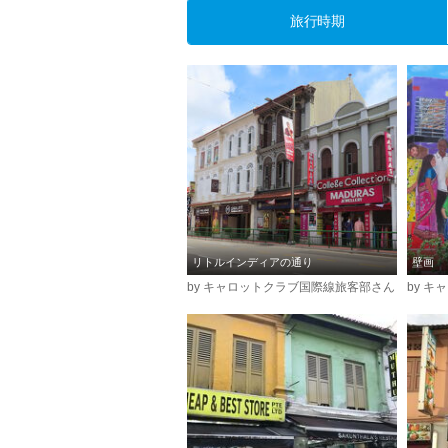
旅行時期
リトルインディアの通り
壁画
by キャロットクラブ国際線旅客部さん
by 