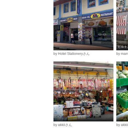
ヒルト
by Hotel Stationeryさん
by m
by akkiiさん
by akk