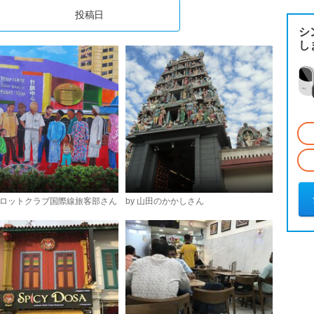
投稿日
シ
し
キャロットクラブ国際線旅客部さん
by 山田のかかしさん