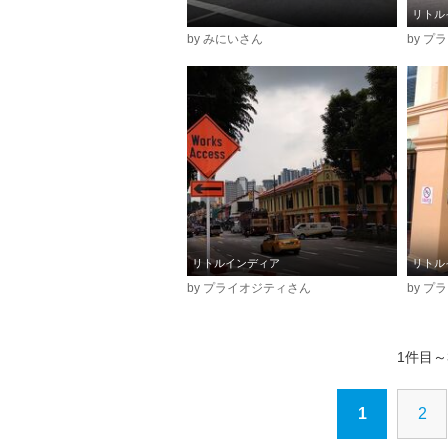
リトル
by みにいさん
by 
リトルインディア
リトル
by プライオジティさん
by 
1件目～
1
2