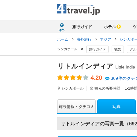
旅行ガイド
ホテル
ツ
海外
ホーム
海外旅行
アジア
シンガポ
×
シンガポール
旅行ガイド
観光
グル
リトルインディア
Little India
4.20
369件のクチ
シンガポール
観光の所要時間：
1-2時
写真
施設情報
クチコミ
リトルインディアの写真一覧（69