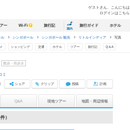
ゲストさん、
こんにちは
ログインはこちら
アー
Wi-Fi
旅行記
旅行ガイド
ホテル
国内
ール
シンガポール
シンガポール 観光
リトルインディア
写真
メ
ショッピング
交通
ホテル
ツアー
旅行記
Q＆A
散歩・街歩き
コミ
シェア
クリップ
投稿
計画
間
Q&A
現地ツアー
地図
周辺情報
2件）