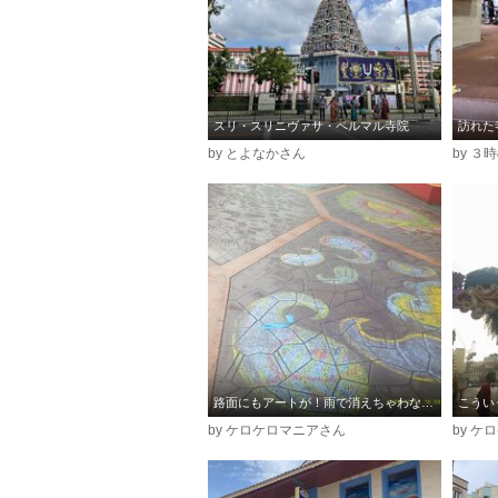
スリ・スリニヴァサ・ペルマル寺院
訪れた
by とよなかさん
by ３
路面にもアートが！雨で消えちゃわないか心配…。
こうい
by ケロケロマニアさん
by 