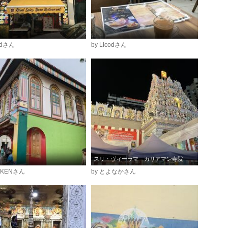
codさん
by Licodさん
スリ・ヴィーラマ カリアマン寺院
NKENさん
by とよなかさん