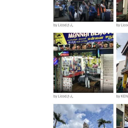
by Licodさん
by Li
by Licodさん
by KE