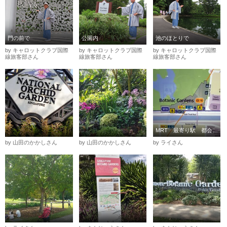
門の前で
公園内
池のほとりで
by キャロットクラブ国際
by キャロットクラブ国際
by キャロットクラブ国際
線旅客部さん
線旅客部さん
線旅客部さん
MRT 最寄り駅 都会のオアシス
by 山田のかかしさん
by 山田のかかしさん
by ライさん