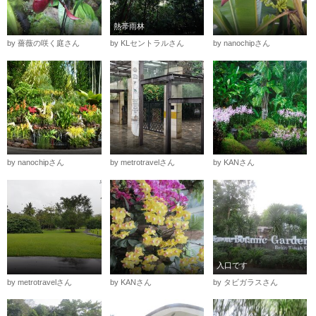
熱帯雨林
by 薔薇の咲く庭さん
by KLセントラルさん
by nanochipさん
by nanochipさん
by metrotravelさん
by KANさん
入口です
by metrotravelさん
by KANさん
by タビガラスさん