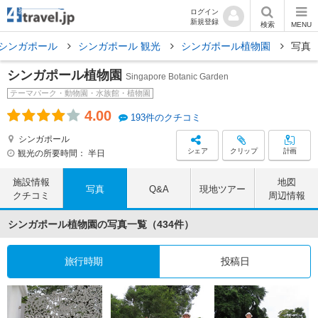
ログイン
新規登録
検索
MENU
シンガポール
シンガポール 観光
シンガポール植物園
写真
シンガポール植物園
Singapore Botanic Garden
テーマパーク・動物園・水族館・植物園
4.00
193件のクチコミ
シンガポール
シェア
クリップ
計画
観光の所要時間：
半日
施設情報
地図
写真
Q&A
現地ツアー
クチコミ
周辺情報
シンガポール植物園の写真一覧（434件）
旅行時期
投稿日