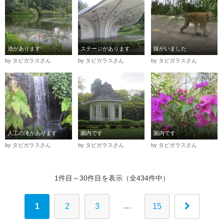
池があります
ステージがあります
猿がいました
by タビガラスさん
by タビガラスさん
by タビガラスさん
人工の滝があります
園内です
園内です
by タビガラスさん
by タビガラスさん
by タビガラスさん
1件目～30件目を表示（全434件中）
…
1
2
3
15