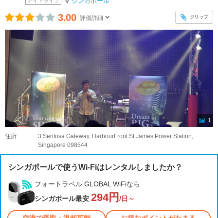
シンガポール
ナイトライフ
3.00
クリップ
評価詳細
1
住所
3 Sentosa Gateway, HarbourFront St James Power Station,
Singapore 098544
シンガポールで使うWi-Fiはレンタルしましたか？
フォートラベル GLOBAL WiFiなら
294円
シンガポール最安
/日～