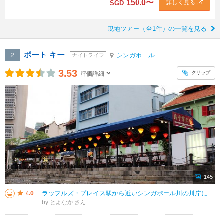
150.0
〜
詳しく見る
SGD
現地ツアー（全1件）の一覧を見る
ボート キー
2
シンガポール
ナイトライフ
3.53
クリップ
評価詳細
145
ラッフルズ・プレイス駅から近いシンガポール川の川岸に様々なレストランが並んでいて、メニューも大きく店外に表示されており活気がありました。 川岸で食事が出来るので夜の涼しい時間帯はおすすめです。 対岸はお店が無く、通る観
4.0
by とよなか