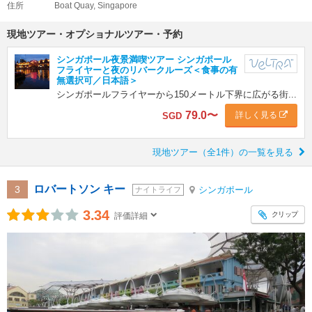
住所
Boat Quay, Singapore
現地ツアー・オプショナルツアー・予約
シンガポール夜景満喫ツアー シンガポール
フライヤーと夜のリバークルーズ＜食事の有
無選択可／日本語＞
シンガポールフライヤーから150メートル下界に広がる街...
79.0
〜
詳しく見る
SGD
現地ツアー（全1件）の一覧を見る
ロバートソン キー
3
シンガポール
ナイトライフ
3.34
クリップ
評価詳細