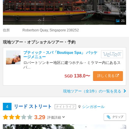
21
住所
Robertson Quay, Singapore 238252
現地ツアー・オプショナルツアー・予約
ブティック・スパ「Boutique Spa」 パッケ
ージメニュー
ロバートソンキー地区に建つホテル・ミラマー内にあるス
パ...
138.0
〜
詳しく見る
SGD
現地ツアー（全1件）の一覧を見る
リード ストリート
4
シンガポール
ナイトライフ
3.29
クリップ
評価詳細