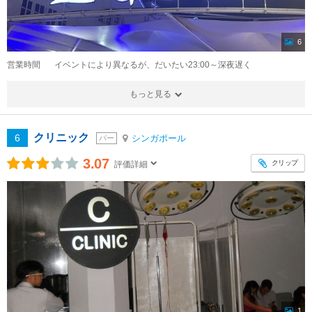
6
営業時間
イベントにより異なるが、だいたい23:00～深夜遅く
もっと見る
クリニック
6
シンガポール
バー
3.07
クリップ
評価詳細
1