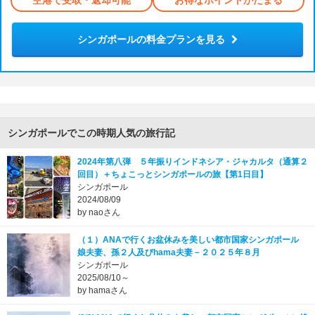
空港で受取・返却可能
お得なポイントがたまる
シンガポールの料金プランを見る
シンガポールでこの時期人気の旅行記
2024年第八弾 ５年振りインドネシア・ジャカルタ（通算２
回目）＋ちょこっとシンガポールの旅【第1日目】
シンガポール
2024/08/09
by naoさん
（１）ANAで行くお盆休みを美しい都市国家シンガポール
娘夫妻、孫２人及びhama夫妻－２０２５年８月
シンガポール
2025/08/10～
by hamaさん