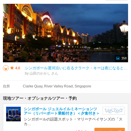
358
シンガポール運河沿いに在るクラーク・キーは夜になると飲食街の出店が営業を始めます。シンガポールリンの人気のエリアで夕涼みがてらに深夜まで飲食に行きますし、昨今はシンガポールの観光に来る海外からの人々も訪れています。運河沿い
4.0
by 山田のかかし
住所
Clarke Quay, River Valley Road, Singapore
現地ツアー・オプショナルツアー・予約
シンガポール ジュエルイルミネーションツ
アー（リバーボート乗船付き）＜夕食付き＞
シンガポールの話題スポット・マリーナベイサンズの「ス
カ...