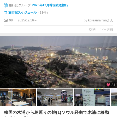
大
旅行記グループ
2025年12月韓国鉄道旅行
邱
旅行記スケジュール
（11件）
天
98
2025/12/16～
by koreanrailfanさん
安
投稿日：7ヶ月前
安
東
密
陽
巨
済
島
31
忠
州
慶
州
韓国の木浦から島巡りの旅(1)ソウル経由で木浦に移動