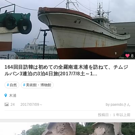
8
164回目訪韓は初めての全羅南道木浦を訪ねて、チムジ
ルバン3連泊の3泊4日旅(2017/7/8土～1...
#
自然
#
美術館・博物館
木浦
24
2017/07/09～
by paendoさん
投稿日：１年以上前