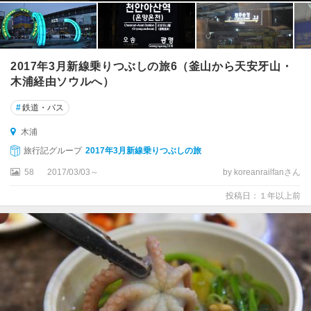
2017年3月新線乗りつぶしの旅6（釜山から天安牙山・
木浦経由ソウルへ）
#
鉄道・バス
木浦
旅行記グループ
2017年3月新線乗りつぶしの旅
58
2017/03/03～
by koreanrailfanさん
投稿日：１年以上前