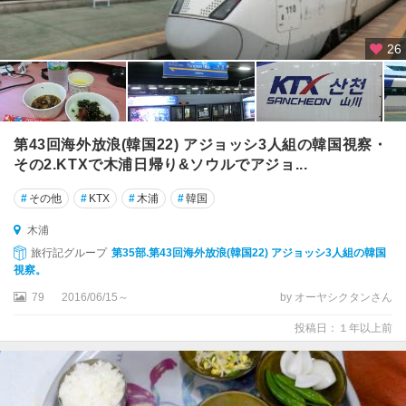
26
第43回海外放浪(韓国22) アジョッシ3人組の韓国視察・
その2.KTXで木浦日帰り&ソウルでアジョ...
#
その他
#
KTX
#
木浦
#
韓国
木浦
旅行記グループ
第35部.第43回海外放浪(韓国22) アジョッシ3人組の韓国
視察。
79
2016/06/15～
by オーヤシクタンさん
投稿日：１年以上前