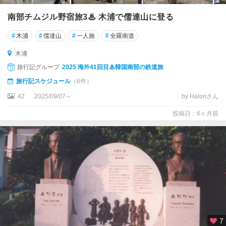
温
陽
南部チムジル野宿旅3♨ 木浦で儒達山に登る
温
泉
#
木浦
#
儒達山
#
一人旅
#
全羅南道
木浦
珍
旅行記グループ
2025 海外41回目♨韓国南部の鉄道旅
島
旅行記スケジュール
（6件）
統
42
2025/09/07～
by Halonさん
営
投稿日：6ヶ月前
群
山
蔚
山
麗
水
7