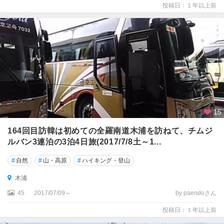
投稿日：１年以上前
15
164回目訪韓は初めての全羅南道木浦を訪ねて、チムジ
ルバン3連泊の3泊4日旅(2017/7/8土～1...
#
自然
#
山・高原
#
ハイキング・登山
木浦
45
2017/07/09～
by paendoさん
投稿日：１年以上前