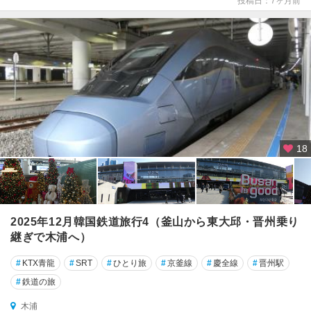
投稿日：7ヶ月前
三
陟
光
州
全
州
公
18
州
利
川
2025年12月韓国鉄道旅行4（釜山から東大邱・晋州乗り
南
継ぎで木浦へ）
原
#
KTX青龍
#
SRT
#
ひとり旅
#
京釜線
#
慶全線
#
晋州駅
大
#
鉄道の旅
田
木浦