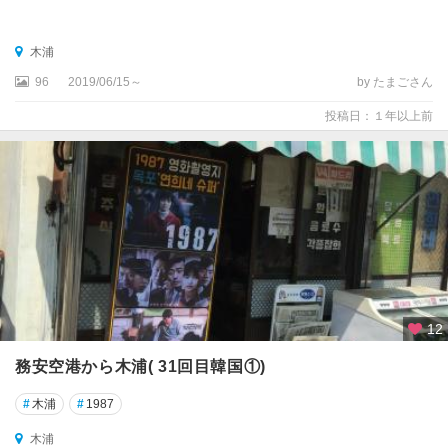
木浦
96
2019/06/15～
by たまごさん
投稿日：１年以上前
12
務安空港から木浦( 31回目韓国①)
#
木浦
#
1987
木浦