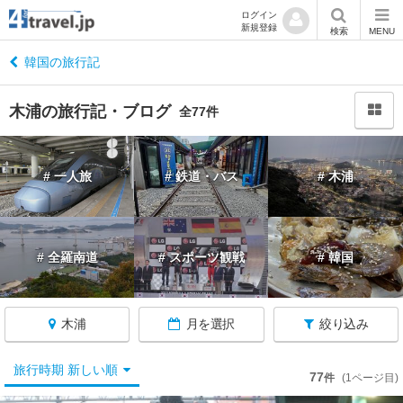
ログイン
新規登録
閉
検索
MENU
じ
る
韓国の旅行記
木浦の旅行記・ブログ
全77件
韓
# 一人旅
# 鉄道・バス
# 木浦
国
へ
戻
る
# 全羅南道
# スポーツ観戦
# 韓国
★
仁
木浦
月を選択
絞り込み
川
★
旅行時期 新しい順
77
件
(1ページ目)
ソ