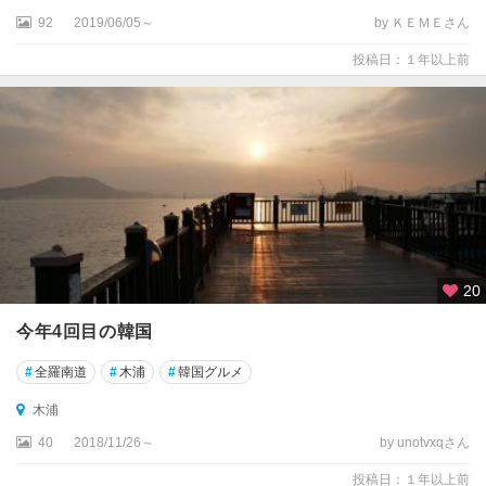
92
2019/06/05～
by ＫＥＭＥさん
投稿日：１年以上前
20
今年4回目の韓国
#
全羅南道
#
木浦
#
韓国グルメ
木浦
40
2018/11/26～
by unotvxqさん
投稿日：１年以上前