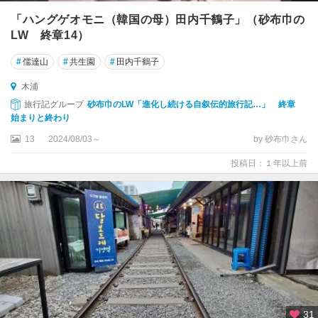
「ハングゲオモニ（韓国の母）田内千鶴子」（砂布巾の
LW 終章14）
#
儒達山
#
共生園
#
田内千鶴子
木浦
旅行記グループ
砂布巾のLW「進化し続ける自叙伝的旅行記…」 終章
始まりと終わり
13
2024/08/03～
by 砂布巾さん
投稿日：１年以上前
31