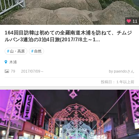
11
164回目訪韓は初めての全羅南道木浦を訪ねて、チムジ
ルバン3連泊の3泊4日旅(2017/7/8土～1...
#
山・高原
#
自然
木浦
79
2017/07/09～
by paendoさん
投稿日：１年以上前