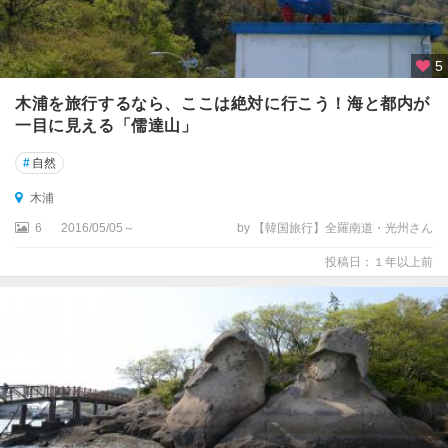
5
木浦を旅行するなら、ここは絶対に行こう！海と都内が
一目に見える「儒達山」
#
自然
木浦
6
2016/05/05～
by 【韓国旅行】全羅南道・光州さん
投稿日：１年以上前