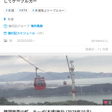
してケーブルカー
扶
余
#
木浦
#
KTX
#
木浦海上ケーブルカー
木浦
昌
旅行記グループ
海外島旅
原
・
旅行記スケジュール
（4件）
鎮
38
2025/10/30～
by kanaさん
海
投稿日：7ヶ月前
春
川
木
浦
束
草
東
3
海
韓国南西の町、モッポ(木浦)旅行 (2025年10月)