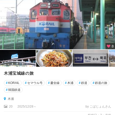
ウ
ル
★
済
州
島
チ
ェ
8
ジ
ュ
★
釜
木浦宝城線の旅
山
#
KORAIL
#
セマウル号
#
慶全線
#
木浦
#
鉄道
#
鉄道の旅
カ
#
韓国鉄道
ン
フ
木浦
ァ
20
2025/12/28～
by こばじょんさん
ド