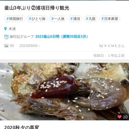
釜山3年ぶり②浦項日帰り観光
#
韓国旅行
#
ひとり旅
#
一人旅
#
浦項
#
九龍
#
日本家屋
木浦
旅行記グループ
2023釜山5日間（渡韓35回目3月）
90
2023/03/03～
by ＫＥＭＥさん
投稿日：１年以上前
10
2020秋夕の異変