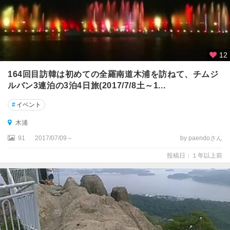
12
164回目訪韓は初めての全羅南道木浦を訪ねて、チムジ
ルバン3連泊の3泊4日旅(2017/7/8土～1...
#
イベント
木浦
91
2017/07/09～
by paendoさん
投稿日：１年以上前