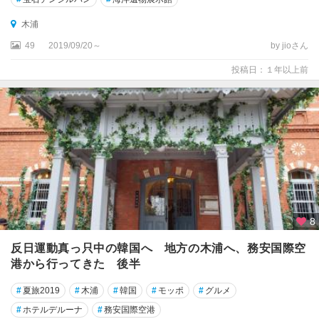
木浦
49
2019/09/20～
by jioさん
投稿日：１年以上前
8
反日運動真っ只中の韓国へ 地方の木浦へ、務安国際空
港から行ってきた 後半
#
夏旅2019
#
木浦
#
韓国
#
モッポ
#
グルメ
#
ホテルデルーナ
#
務安国際空港