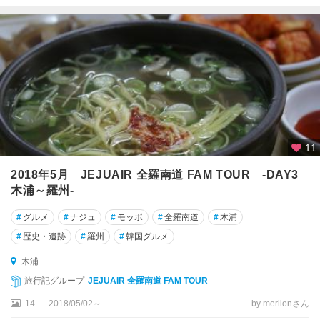
11
2018年5月 JEJUAIR 全羅南道 FAM TOUR -DAY3
木浦～羅州-
#
グルメ
#
ナジュ
#
モッポ
#
全羅南道
#
木浦
#
歴史・遺跡
#
羅州
#
韓国グルメ
木浦
旅行記グループ
JEJUAIR 全羅南道 FAM TOUR
14
2018/05/02～
by merlionさん