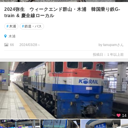
2024弥生 ウィークエンド群山・木浦 韓国乗り鉄G-
train & 慶全線ローカル
#
木浦
#
鉄道・バス
木浦
66
2024/03/28～
by tanupamさん
投稿日：１年以上前
14