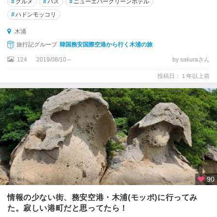
#
グルメ
#
バス
#
ニューエバーグリーンホテル
#
ハドンモッコリ
木浦
旅行記グループ
韓国務安国際空港から行く木浦の旅
124
2019/08/10～
by sakuraさん
投稿日：１年以上前
90
情報の少ない街、務安空港・木浦(モッポ)に行ってみ
た。寂しい港町だと思ってたら！