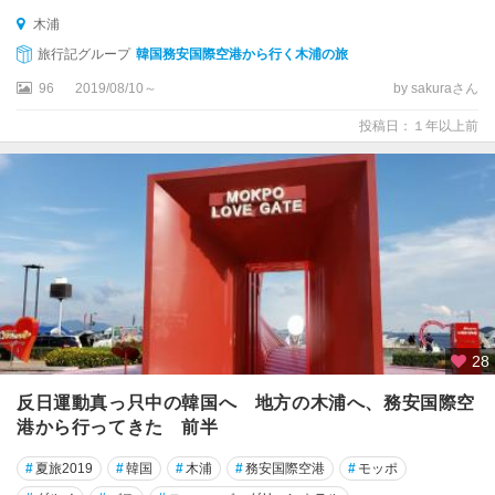
木浦
旅行記グループ
韓国務安国際空港から行く木浦の旅
96
2019/08/10～
by sakuraさん
投稿日：１年以上前
28
反日運動真っ只中の韓国へ 地方の木浦へ、務安国際空
港から行ってきた 前半
#
夏旅2019
#
韓国
#
木浦
#
務安国際空港
#
モッポ