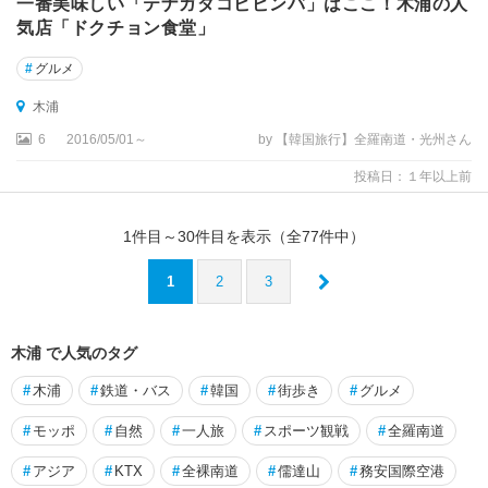
一番美味しい「テナガダコビビンバ」はここ！木浦の人
気店「ドクチョン食堂」
#
グルメ
木浦
6
2016/05/01～
by 【韓国旅行】全羅南道・光州さん
投稿日：１年以上前
1
件目～
30
件目を表示（全
77
件中）
1
2
3
木浦 で人気のタグ
#
木浦
#
鉄道・バス
#
韓国
#
街歩き
#
グルメ
#
モッポ
#
自然
#
一人旅
#
スポーツ観戦
#
全羅南道
#
アジア
#
KTX
#
全裸南道
#
儒達山
#
務安国際空港