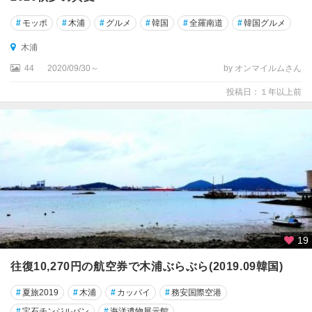
#
モッポ
#
木浦
#
グルメ
#
韓国
#
全羅南道
#
韓国グルメ
木浦
44
2020/09/30～
by オンマイルムさん
投稿日：１年以上前
19
往復10,270円の航空券で木浦ぶらぶら(2019.09韓国)
#
夏旅2019
#
木浦
#
カッバイ
#
務安国際空港
#
宝石チンジルバン
#
海洋遺物展示館