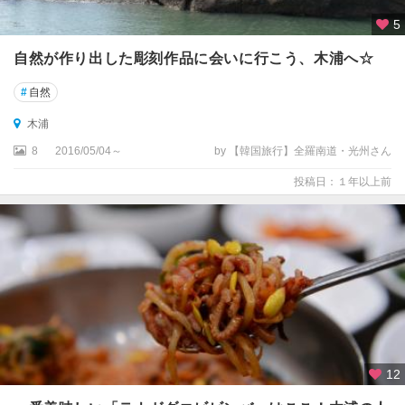
5
自然が作り出した彫刻作品に会いに行こう、木浦へ☆
#
自然
木浦
8
2016/05/04～
by 【韓国旅行】全羅南道・光州さん
投稿日：１年以上前
12