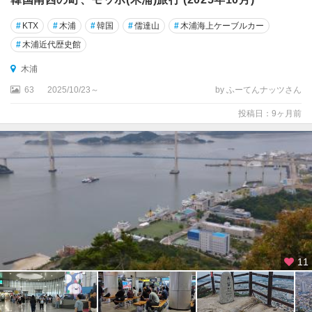
水
原
#
KTX
#
木浦
#
韓国
#
儒達山
#
木浦海上ケーブルカー
#
木浦近代歴史館
水
安
木浦
堡
63
2025/10/23～
by ふーてんナッツさん
温
泉
投稿日：9ヶ月前
江
稜
・
平
昌
浦
項
11
清
州