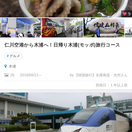
9
仁川空港から木浦へ！日帰り木浦(モッポ)旅行コース
#
グルメ
木浦
26
2016/08/13～
by 【韓国旅行】全羅南道・光州さん
投稿日：１年以上前