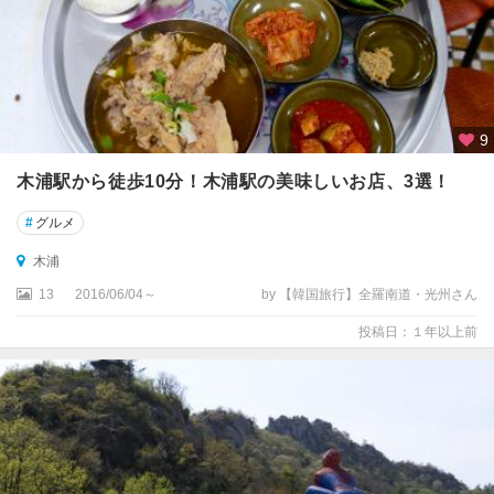
9
木浦駅から徒歩10分！木浦駅の美味しいお店、3選！
#
グルメ
木浦
13
2016/06/04～
by 【韓国旅行】全羅南道・光州さん
投稿日：１年以上前