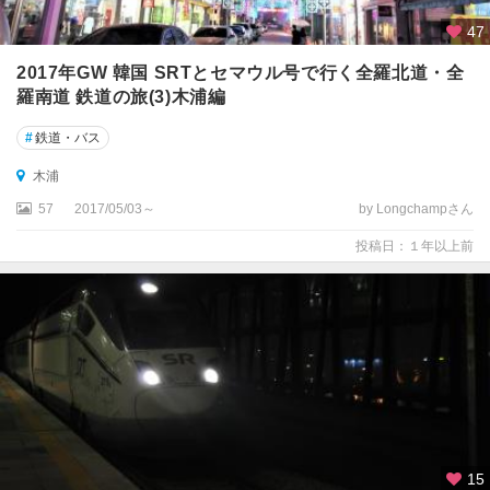
47
2017年GW 韓国 SRTとセマウル号で行く全羅北道・全
羅南道 鉄道の旅(3)木浦編
#
鉄道・バス
木浦
57
2017/05/03～
by Longchampさん
投稿日：１年以上前
15