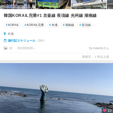
韓国KORAIL完乗#1 京釜線 長項線 光州線 湖南線
#
KORAIL
#
KORAIL完乗
#
木浦
#
湖南線
#
長項線
木浦
旅行記スケジュール
（3件）
22
2023/03/20～
by makotoさん
投稿日：１年以上前
22