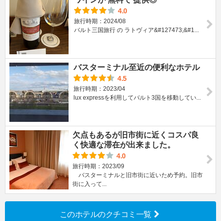
4.0
旅行時期：2024/08
バルト三国旅行 の ラトヴィア&#127473;&#1...
バスターミナル至近の便利なホテル
4.5
旅行時期：2023/04
lux expressを利用してバルト3国を移動してい...
欠点もあるが旧市街に近くコスパ良
く快適な滞在が出来ました。
4.0
旅行時期：2023/09
バスターミナルと旧市街に近いため予約。旧市
街に入って...
このホテルのクチコミ一覧