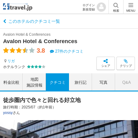
ログイン
新規登録
検索
MENU
このホテルのクチコミ一覧
Avalon Hotel & Conferences
Avalon Hotel & Conferences
3.8
27件のクチコミ
リガ
シェア
クリップ
ホテルランク
地図
料金比較
クチコミ
旅行記
写真
Q&A
施設情報
徒歩圏内で色々と回れる好立地
旅行時期：2025/07（約1年前）
yossy
さん