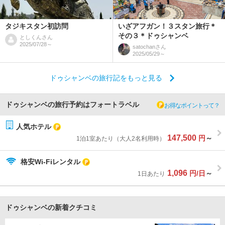
タジキスタン初訪問
いざアフガン！３スタン旅行＊
その３＊ドゥシャンベ
としくん
さん
2025/07/28～
satochan
さん
2025/05/29～
ドゥシャンベの旅行記をもっと見る
ドゥシャンベの旅行予約はフォートラベル
お得なポイントって？
人気ホテル
147,500
円
～
1泊1室あたり（大人2名利用時）
格安Wi-Fiレンタル
1,096
円/日
～
1日あたり
ドゥシャンベの新着クチコミ