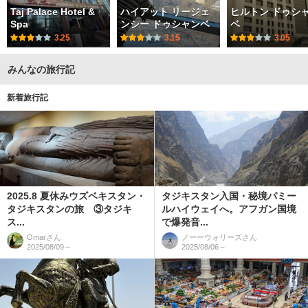
Taj Palace Hotel &
ハイアット リージェ
ヒルトン ドゥシ
Spa
ンシー ドゥシャンベ
ベ
3.25
3.15
3.05
みんなの旅行記
新着旅行記
2025.8 夏休みウズベキスタン・
タジキスタン入国・秘境パミー
タジキスタンの旅 ③タジキ
ルハイウェイへ。アフガン国境
ス...
で爆発音...
Omar
さん
ノーーウォリーズ
さん
2025/08/09～
2025/08/06～