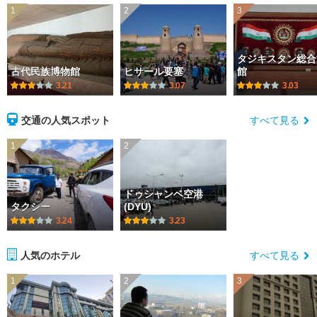
1
2
3
タジキスタン総合
古代民族博物館
ヒサール要塞
館
3.21
3.07
3.03
交通の人気スポット
すべて見る
1
2
ドゥシャンベ空港
タクシー
(DYU)
3.24
3.23
人気のホテル
すべて見る
1
2
3