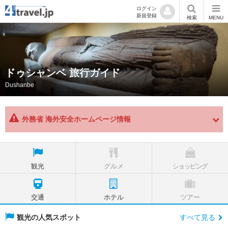
ログイン
新規登録
検索
MENU
ドゥシャンベ 旅行ガイド
Dushanbe
外務省 海外安全ホームページ情報
観光
グルメ
ショッピング
交通
ホテル
ツアー
観光の人気スポット
すべて見る