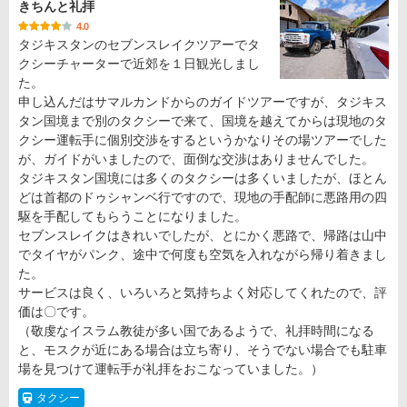
きちんと礼拝
4.0
タジキスタンのセブンスレイクツアーでタ
クシーチャーターで近郊を１日観光しまし
た。
申し込んだはサマルカンドからのガイドツアーですが、タジキス
タン国境まで別のタクシーで来て、国境を越えてからは現地のタ
クシー運転手に個別交渉をするというかなりその場ツアーでした
が、ガイドがいましたので、面倒な交渉はありませんでした。
タジキスタン国境には多くのタクシーは多くいましたが、ほとん
どは首都のドゥシャンベ行ですので、現地の手配師に悪路用の四
駆を手配してもらうことになりました。
セブンスレイクはきれいでしたが、とにかく悪路で、帰路は山中
でタイヤがパンク、途中で何度も空気を入れながら帰り着きまし
た。
サービスは良く、いろいろと気持ちよく対応してくれたので、評
価は〇です。
（敬虔なイスラム教徒が多い国であるようで、礼拝時間になる
と、モスクが近にある場合は立ち寄り、そうでない場合でも駐車
場を見つけて運転手が礼拝をおこなっていました。）
タクシー