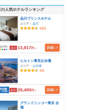
京の人気ホテルランキング
品川プリンスホテル
エリア：
品川
4.51
13,917
詳細
最安
円～
ヒルトン東京お台場
エリア：
お台場
4.5
28,400
詳細
最安
円～
グランドニッコー東京 台
場