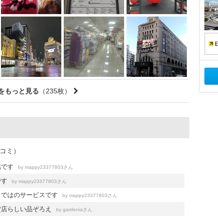
をもっと見る
（235枚）
チコミ）
結です
by
さん
mappy23377803
です
by
さん
mappy23377803
らではのサービスです
by
さん
mappy23377803
貨店らしい品ぞろえ
by
さん
gardenia