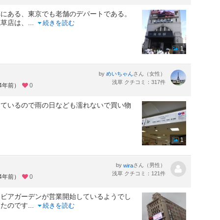
草にある、東京でも老舗のデパートである。
浅草店は、
...
続きを読む
1
by
さん（女性）
めいちゃん
浅草 クチコミ：317件
約4年前）
0
しているので雨の日なども濡れないで買い物
1
by
さん（男性）
wira
浅草 クチコミ：121件
約4年前）
0
からビアガーデンが営業開始しているようでし
ったのです
...
続きを読む