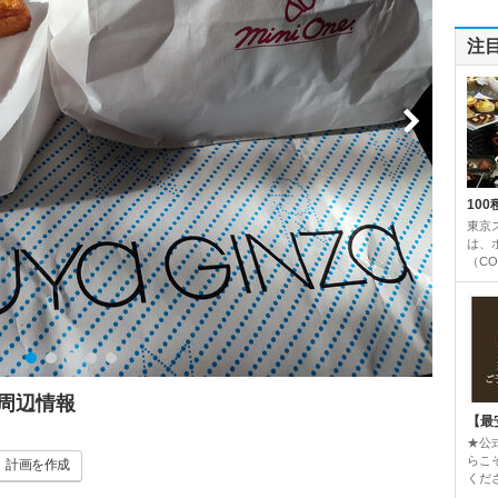
注
10
東京
は、
（CO
周辺情報
【最
★公
らこ
計画
を作成
くだ