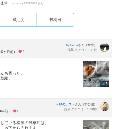
います
by
さん
mappy23377803
満足度
投稿日
by
さん（女性）
kama
浅草 クチコミ：41件
約10ヶ月前）
1
に立ち寄った。
浅草駅。
8
by
さん（非公開）
緑のポスト
浅草 クチコミ：1098件
約4年前）
0
結している松屋の浅草店は、
て、地下から入れます。