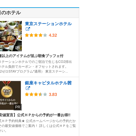
目のホテル
東京ステーションホテル
4.32
PR
0種以上のアイテムが並ぶ朝食ブッフェ付
ステーションホテルでのご宿泊で生じるCO2排出
ホテル負担でカーボン・オフセットされます。
2ゼロSTAYプログラム*適用） 東京ステーシ...
銀座キャピタルホテル茜
3.83
PR
安値宣言】公式ＨＰからの予約が一番お得!!
式ＨＰ予約特典★ 公式ホームページからの予約だか
その最安値価格でご案内！ 詳しくは公式ＨＰをご覧
さい。