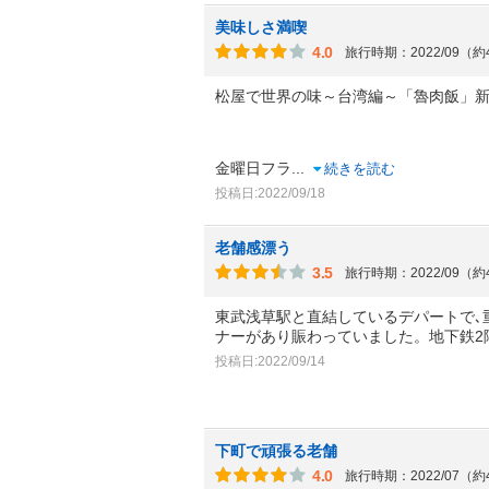
美味しさ満喫
4.0
旅行時期：2022/09（
松屋で世界の味～台湾編～「魯肉飯」新
金曜日フラ
...
続きを読む
投稿日:2022/09/18
老舗感漂う
3.5
旅行時期：2022/09（
東武浅草駅と直結しているデパートで､
ナーがあり賑わっていました。地下鉄2
投稿日:2022/09/14
下町で頑張る老舗
4.0
旅行時期：2022/07（