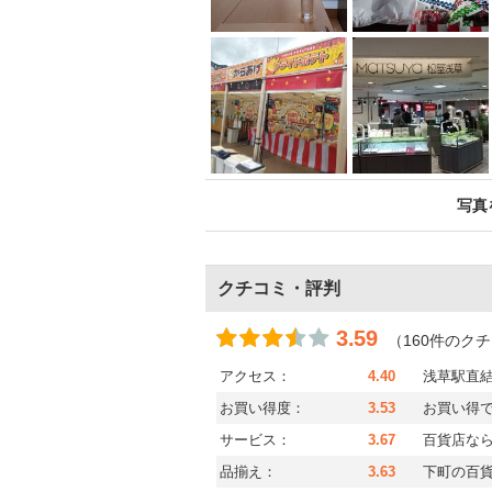
写真
クチコミ・評判
3.59
（160件のク
アクセス：
4.40
浅草駅直
お買い得度：
3.53
お買い得
サービス：
3.67
百貨店な
品揃え：
3.63
下町の百