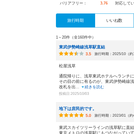
バリアフリー：
3.76
対応して
旅行時期
いいね数
1～20件（全160件中）
東武伊勢崎線浅草駅直結
3.5
旅行時期：2025/10（
松屋浅草
通院帰りに、浅草東武ホテルへランチ
その目の前に有るのが、東武伊勢崎線
改札を出
...
続きを読む
投稿日:2025/10/03
地下は庶民的です。
5.0
旅行時期：2023/01（
東武スカイツリーラインの浅草駅に直
東京メトロの浅草駅にもつながってい