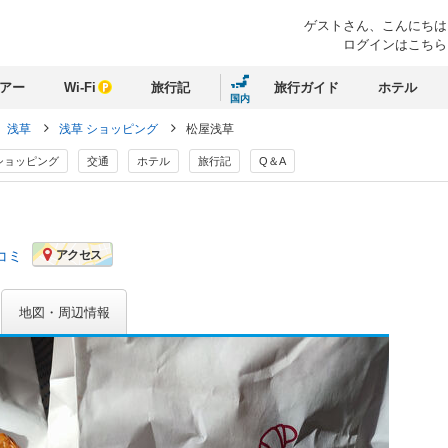
ゲストさん、
こんにちは
ログインはこちら
アー
Wi-Fi
旅行記
旅行ガイド
ホテル
国内
浅草
浅草 ショッピング
松屋浅草
ショッピング
交通
ホテル
旅行記
Q＆A
コミ
アクセス
地図・周辺情報