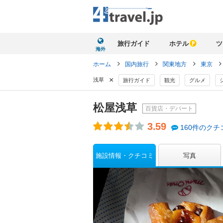
旅行ガイド
ホテル
ツ
海外
ホーム
国内旅行
関東地方
東京
×
浅草
旅行ガイド
観光
グルメ
松屋浅草
百貨店・デパート
3.59
160件のクチ
施設情報・クチコミ
写真