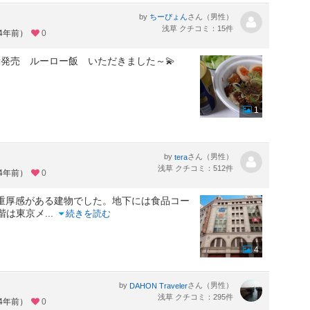
by
さん（男性）
ちーぴょん
浅草 クチコミ：15件
約4年前）
0
発売 ルーロー飯 いただきました～💫
1
by
さん（男性）
tera
浅草 クチコミ：512件
約4年前）
0
重厚感がある建物でした。地下には食品コー
階は東京メ
...
続きを読む
4
by
さん（男性）
DAHON Traveler
浅草 クチコミ：295件
約4年前）
0