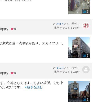
1
by
さん（男性）
オオイ
浅草 クチコミ：144件
約4年前）
0
は東武鉄道・浅草駅があり、スカイツリー、
1
by
さん（女性）
まんご
浅草 クチコミ：225件
約4年前）
0
ます。立地としてはすごくよい場所。でも中
っていないです
...
続きを読む
1