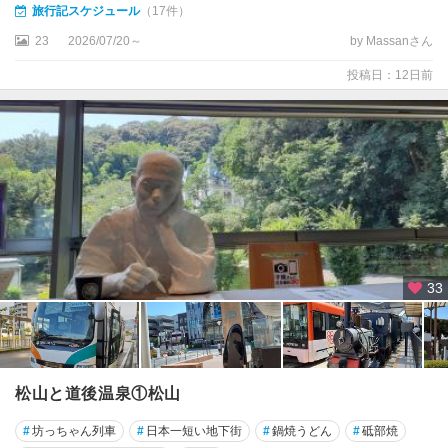
旅行記スケジュール
（17件）
・
石
23
2026/07/20～
by Massanさん
鎚
投稿日：12日前
山
宇
和
島
・
八
幡
浜
・
伊
33
予
松山と道後温泉①松山
#
坊っちゃん列車
#
日本一短い地下街
#
鍋焼うどん
#
砥部焼