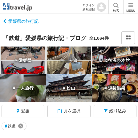
ログイン
新規登録
閉
検索
MENU
じ
る
愛媛県の旅行記
「鉄道」愛媛県の旅行記・ブログ
全1,064件
四
# 愛媛県
# 一人旅
# 道後温泉本館
国
へ
戻
る
# 一人旅行
# 松山
# 道後温泉
愛
媛
愛媛
月を選択
絞り込み
す
べ
て
×
#
鉄道