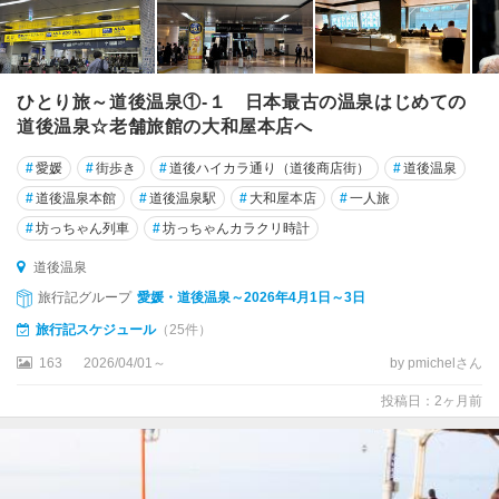
ひとり旅～道後温泉①‐１ 日本最古の温泉はじめての
道後温泉☆老舗旅館の大和屋本店へ
#
愛媛
#
街歩き
#
道後ハイカラ通り（道後商店街）
#
道後温泉
#
道後温泉本館
#
道後温泉駅
#
大和屋本店
#
一人旅
#
坊っちゃん列車
#
坊っちゃんカラクリ時計
道後温泉
旅行記グループ
愛媛・道後温泉～2026年4月1日～3日
旅行記スケジュール
（25件）
163
2026/04/01～
by pmichelさん
投稿日：2ヶ月前