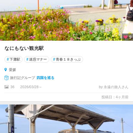
9
なにもない観光駅
#
下灘駅
#
迷惑マナー
#
青春１８きっぷ
愛媛
旅行記グループ
四国を巡る
36
2026/03/28～
by 永遠の旅人さん
投稿日：4ヶ月前