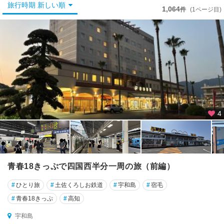
松
旅行時期 新しい順
1,064
件
(1ページ目)
山
・
道
後
今
治
・
し
ま
4
な
み
海
道
青春18きっぷで四国西半分一周の旅（前編）
新
居
#
ひとり旅
#
土佐くろしお鉄道
#
宇和島
#
宿毛
浜
#
青春18きっぷ
#
高知
・
西
宇和島
条