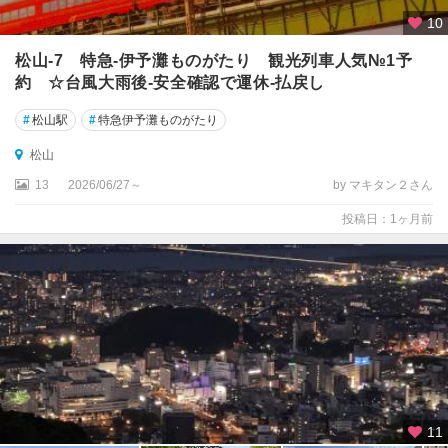
10
松山-7 特急-伊予灘ものがたり 観光列車人気№1予
約 ☆台風大雨後-安全確認で運休-払戻し
#
松山駅
#
特急伊予灘ものがたり
松山
13
2026/06/27～
by マキタン２さん
投稿日：1ヶ月前
11