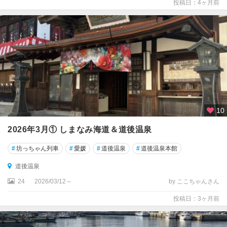
投稿日：4ヶ月前
10
2026年3月① しまなみ海道＆道後温泉
#
坊っちゃん列車
#
愛媛
#
道後温泉
#
道後温泉本館
道後温泉
24
2026/03/12～
by ここちゃんさん
投稿日：3ヶ月前