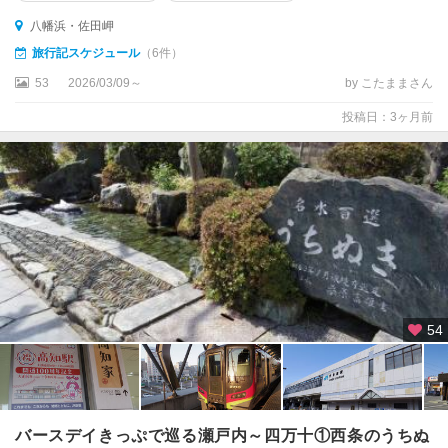
八幡浜・佐田岬
旅行記スケジュール
（6件）
53
2026/03/09～
by こたままさん
投稿日：3ヶ月前
54
バースデイきっぷで巡る瀬戸内～四万十①西条のうちぬ