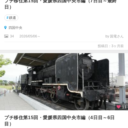
プチ移住第15回・愛媛県四国中央市編（7日目～最終
日）
#
鉄道
四国中央
34
2026/05/06～
by 国電さん
投稿日：3ヶ月前
11
プチ移住第15回・愛媛県四国中央市編（4日目～6日
目）