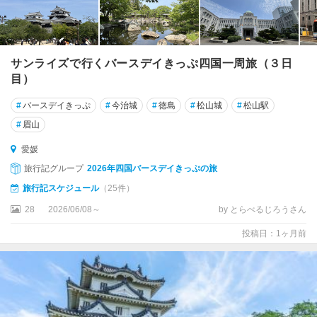
サンライズで行くバースデイきっぷ四国一周旅（３日
目）
#
バースデイきっぷ
#
今治城
#
徳島
#
松山城
#
松山駅
#
眉山
愛媛
旅行記グループ
2026年四国バースデイきっぷの旅
旅行記スケジュール
（25件）
28
2026/06/08～
by とらべるじろうさん
投稿日：1ヶ月前