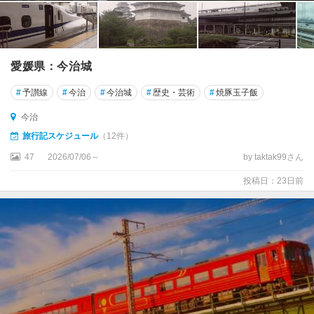
愛媛県：今治城
#
予讃線
#
今治
#
今治城
#
歴史・芸術
#
焼豚玉子飯
今治
旅行記スケジュール
（12件）
47
2026/07/06～
by taktak99さん
投稿日：23日前