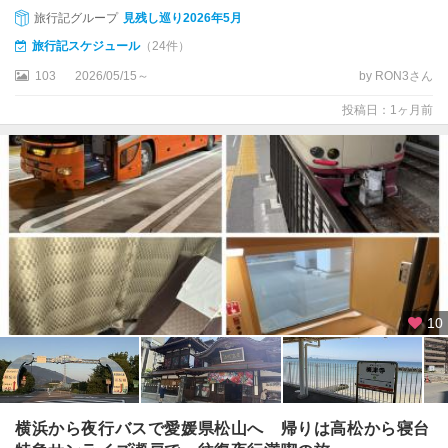
旅行記グループ
見残し巡り2026年5月
旅行記スケジュール
（24件）
103
2026/05/15～
by RON3さん
投稿日：1ヶ月前
10
横浜から夜行バスで愛媛県松山へ 帰りは高松から寝台