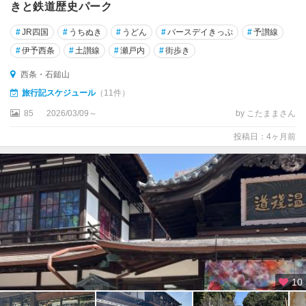
きと鉄道歴史パーク
#
JR四国
#
うちぬき
#
うどん
#
バースデイきっぷ
#
予讃線
#
伊予西条
#
土讃線
#
瀬戸内
#
街歩き
西条・石鎚山
旅行記スケジュール
（11件）
85
2026/03/09～
by こたままさん
投稿日：4ヶ月前
10