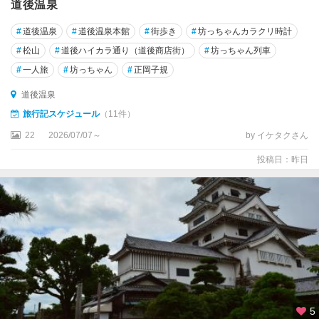
道後温泉
#
道後温泉
#
道後温泉本館
#
街歩き
#
坊っちゃんカラクリ時計
#
松山
#
道後ハイカラ通り（道後商店街）
#
坊っちゃん列車
#
一人旅
#
坊っちゃん
#
正岡子規
道後温泉
旅行記スケジュール
（11件）
22
2026/07/07～
by イケタクさん
投稿日：昨日
5