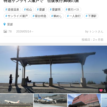
特急サンライズ瀬戸で 往復夜行満喫の旅
#
道後温泉
#
松山
#
愛媛
#
愛媛県
#
夜行バス
#
サンライズ瀬戸
#
寝台特急
#
鯛めし
#
一人旅行
#
下灘駅
愛媛
78
2026/05/14～
by トントさん
投稿日：2ヶ月前
5