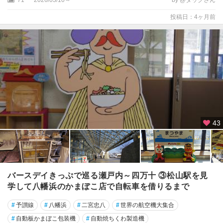
投稿日：4ヶ月前
43
バースデイきっぷで巡る瀬戸内～四万十 ③松山駅を見
学して八幡浜のかまぼこ店で自転車を借りるまで
#
予讃線
#
八幡浜
#
二宮忠八
#
世界の航空機大集合
#
自動板かまぼこ包装機
#
自動焼ちくわ製造機