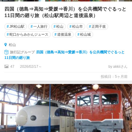
四国（徳島⇒高知⇒愛媛⇒香川）を公共機関でぐるっと
11日間の廻り旅（松山駅周辺と道後温泉）
#
JR松山駅
#
一人旅行
#
松山
#
松山市
#
正岡子規
#
蛇口からみかんジュース
#
道後温泉
#
松山城
松山
旅行記グループ
四国（徳島⇒高知⇒愛媛⇒香川）を公共機関でぐるっと
11日間の廻り旅
47
2026/02/17～
by akkiiさん
投稿日：5ヶ月前