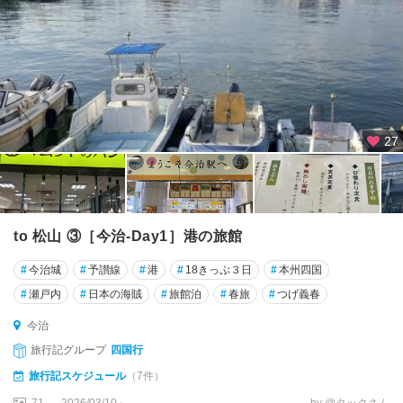
27
to 松山 ③［今治-Day1］港の旅館
#
今治城
#
予讃線
#
港
#
18きっぷ３日
#
本州四国
#
瀬戸内
#
日本の海賊
#
旅館泊
#
春旅
#
つげ義春
今治
旅行記グループ
四国行
旅行記スケジュール
（7件）
71
2026/03/10～
by @タックさん