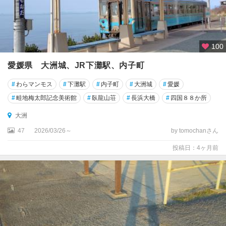
100
愛媛県 大洲城、JR下灘駅、内子町
#
わらマンモス
#
下灘駅
#
内子町
#
大洲城
#
愛媛
#
畦地梅太郎記念美術館
#
臥龍山荘
#
長浜大橋
#
四国８８か所
大洲
47
2026/03/26～
by tomochanさん
投稿日：4ヶ月前