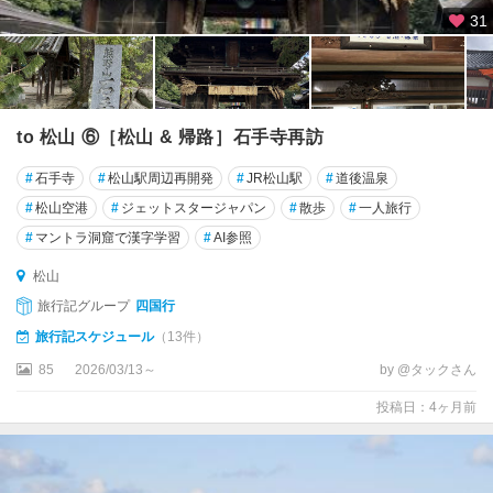
31
to 松山 ⑥［松山 & 帰路］石手寺再訪
#
石手寺
#
松山駅周辺再開発
#
JR松山駅
#
道後温泉
#
松山空港
#
ジェットスタージャパン
#
散歩
#
一人旅行
#
マントラ洞窟で漢字学習
#
AI参照
松山
旅行記グループ
四国行
旅行記スケジュール
（13件）
85
2026/03/13～
by @タックさん
投稿日：4ヶ月前