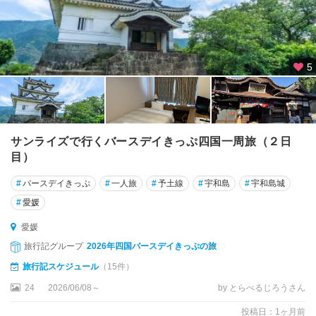
5
サンライズで行くバースデイきっぷ四国一周旅（２日
目）
#
バースデイきっぷ
#
一人旅
#
予土線
#
宇和島
#
宇和島城
#
愛媛
愛媛
旅行記グループ
2026年四国バースデイきっぷの旅
旅行記スケジュール
（15件）
24
2026/06/08～
by とらべるじろうさん
投稿日：1ヶ月前