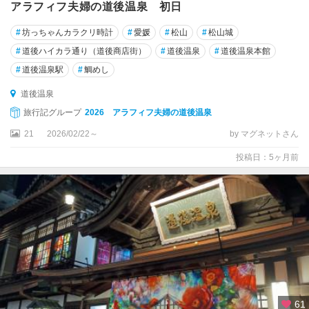
アラフィフ夫婦の道後温泉 初日
#
坊っちゃんカラクリ時計
#
愛媛
#
松山
#
松山城
#
道後ハイカラ通り（道後商店街）
#
道後温泉
#
道後温泉本館
#
道後温泉駅
#
鯛めし
道後温泉
旅行記グループ
2026 アラフィフ夫婦の道後温泉
21
2026/02/22～
by マグネットさん
投稿日：5ヶ月前
61