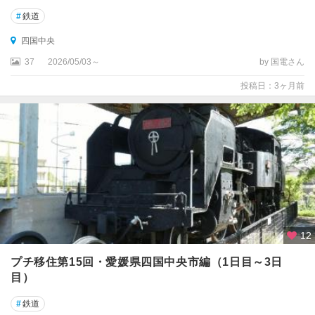
#
鉄道
四国中央
37
2026/05/03～
by 国電さん
投稿日：3ヶ月前
12
プチ移住第15回・愛媛県四国中央市編（1日目～3日
目）
#
鉄道