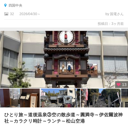
四国中央
32
2026/04/30～
by 国電さん
投稿日：3ヶ月前
13
ひとり旅～道後温泉③空の散歩道～圓満寺～伊佐爾波神
社～カラクリ時計～ランチ～松山空港