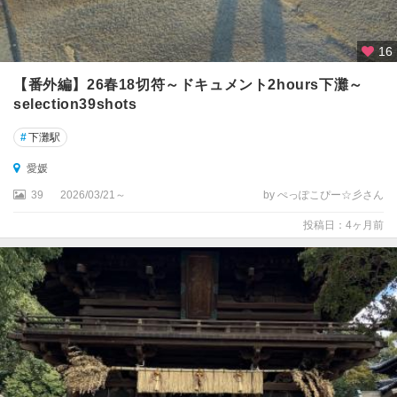
16
【番外編】26春18切符～ドキュメント2hours下灘～
selection39shots
#
下灘駅
愛媛
39
2026/03/21～
by ぺっぽこぴー☆彡さん
投稿日：4ヶ月前