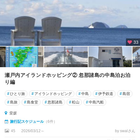
33
瀬戸内アイランドホッピング② 忽那諸島の中島泊お泊
り編
#
ひとり旅
#
アイランドホッピング
#
中島
#
伊予鉄道
#
島宿
#
島旅
#
島食堂
#
忽那諸島
#
松山
#
中島汽船
愛媛
旅行記スケジュール
（6件）
45
2026/03/12～
by swalさん