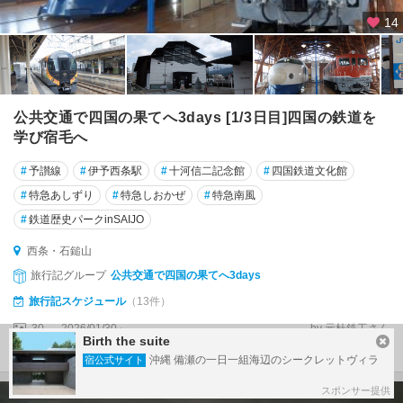
14
公共交通で四国の果てへ3days [1/3日目]四国の鉄道を
学び宿毛へ
#
予讃線
#
伊予西条駅
#
十河信二記念館
#
四国鉄道文化館
#
特急あしずり
#
特急しおかぜ
#
特急南風
#
鉄道歴史パークinSAIJO
西条・石鎚山
旅行記グループ
公共交通で四国の果てへ3days
旅行記スケジュール
（13件）
30
2026/01/30～
by 元杜鉄工さん
Birth the suite
投稿日：5ヶ月前
沖縄 備瀬の一日一組海辺のシークレットヴィラ
宿公式サイト
スポンサー提供