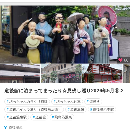
66
道後舘に泊まってまったり☆見残し巡り2026年5月⑥-2
#
坊っちゃんカラクリ時計
#
坊っちゃん列車
#
街歩き
#
道後ハイカラ通り（道後商店街）
#
道後温泉
#
道後温泉本館
#
道後温泉駅
#
道後舘
#
飛鳥乃湯泉
道後温泉