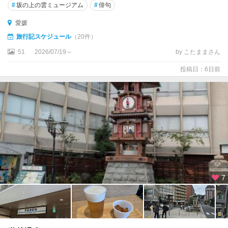
#
坂の上の雲ミュージアム
#
俳句
愛媛
旅行記スケジュール
（20件）
51
2026/07/19～
by こたままさん
投稿日：6日前
7