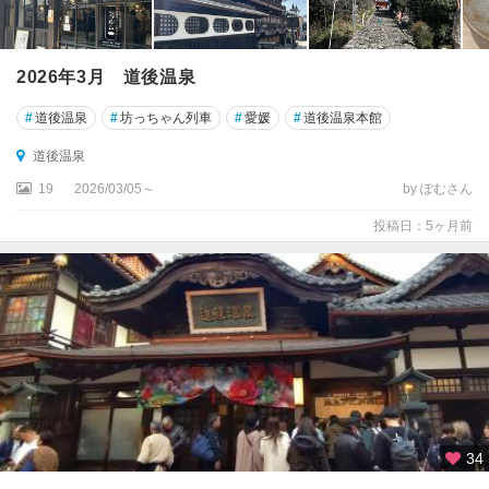
2026年3月 道後温泉
#
道後温泉
#
坊っちゃん列車
#
愛媛
#
道後温泉本館
道後温泉
19
2026/03/05～
by ぽむさん
投稿日：5ヶ月前
34