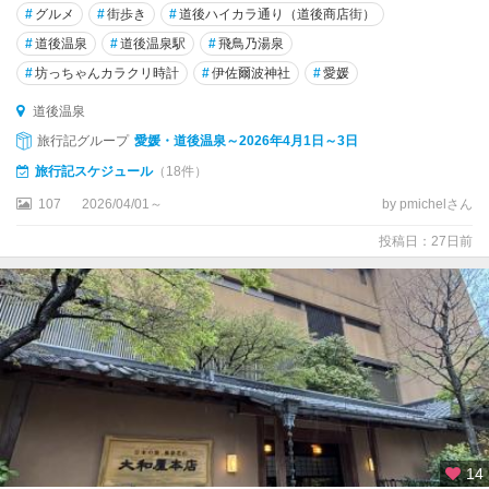
#
グルメ
#
街歩き
#
道後ハイカラ通り（道後商店街）
#
道後温泉
#
道後温泉駅
#
飛鳥乃湯泉
#
坊っちゃんカラクリ時計
#
伊佐爾波神社
#
愛媛
道後温泉
旅行記グループ
愛媛・道後温泉～2026年4月1日～3日
旅行記スケジュール
（18件）
107
2026/04/01～
by pmichelさん
投稿日：27日前
14