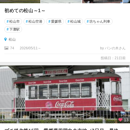
初めての松山～1～
#
松山市
#
松山空港
#
愛媛県
#
松山城
#
坊ちゃん列車
#
下灘駅
松山
74
2026/05/11～
by パンの木さん
投稿日：21日前
13