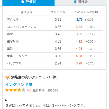
評価別
同行者
評価項目
エリア平均
このホテルの平均
アクセス
3.81
3.75
（-0.06）
コストパフォーマンス
3.87
3.92
（+0.05）
客室
3.76
3.95
（+0.19）
接客対応
4.03
4.12
（+0.09）
風呂
3.65
4.04
（+0.39）
食事・ドリンク
3.80
4.08
（+0.28）
バリアフリー
2.94
3.70
（+0.76）
満足度の高いクチコミ（15件）
イングランド風
4.0
旅行時期：2026/05
ＧＷに行ってきました。車はバレーパーキングです。