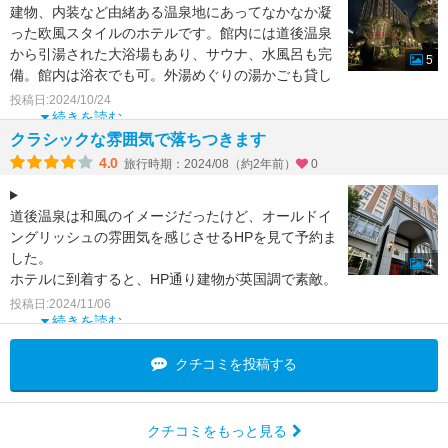
建物、内装など由緒ある温泉地にあってなかなか凝
った欧風スタイルのホテルです。館内には道後温泉
から引湯された大浴場もあり、サウナ、水風呂も完
5
備。館内は浴衣でも可。外湯めぐりの湯かごも貸し
てくれ、温泉旅館
投稿日:2024/10/24
続きを読む
クラシックな雰囲気で落ちつきます
4.0
旅行時期：2024/08（約2年前）
0
道後温泉は和風のイメージだったけど、オールドイ
ングリッシュの雰囲気を感じさせるHPを見て予約ま
した。
4
ホテルに到着すると、HP通り建物が英国調で素敵。
ベルマンの方の優しい口調に癒され、エレベーター
投稿日:2024/11/06
に
続きを読む
クチコミを投稿する
クチコミをもっと見る