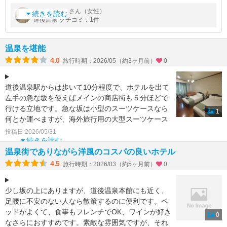
坂の上ですが、道後温泉本館に近くて散策に便利な洋風ホテルで
by
さん（女性）
asari-con
す。
続きを読む
道後温泉 クチコミ：1件
大浴場が有って道後温泉らしさが有ります。
夕食のレストランだけ浴衣がダメです。朝
温泉を堪能
4.0
旅行時期：2026/05（約3ヶ月前）
0
道後温泉駅からは歩いて10分程度で、ホテルを出て
左手の急な坂を使えばメインの商店街も５分ほどで
行ける立地です。急な坂は小型のスーツケースなら
1
何とか運べますが、海外旅行用の大型スーツケース
は大変だと思う
投稿日:2026/05/31
続きを読む
温泉街でありながら洋風のコスパの良いホテル
4.5
旅行時期：2026/03（約5ヶ月前）
0
少し坂の上にありますが、道後温泉本館にも近く、
足腰に不安のない人なら散策するのに便利です。ベ
ッドがよくて、食事もフレンチでOK、ワインが好き
0
なさらにおすすめです。素敵な雰囲気ですが、それ