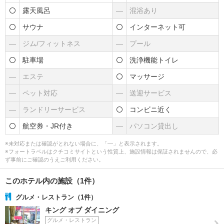
露天風呂
―
混浴あり
サウナ
インターネット可
―
ジム/フィットネス
―
プール
駐車場
洗浄機能トイレ
―
エステ
マッサージ
―
ペット対応
―
送迎サービス
―
ランドリーサービス
コンビニ近く
航空券・JR付き
―
パソコン貸出し
※未対応または確認がとれない場合に、「―」と表示されます。
※フォートラベルはクチコミサイトという性質上、施設情報は保証されませんので、必
ず事前にご確認のうえご利用ください。
このホテル内の施設（1件）
グルメ・レストラン（1件）
キング オブ ダイニング
グルメ・レストラン