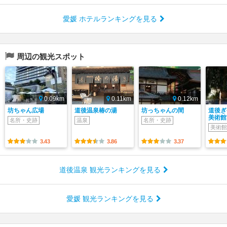
愛媛 ホテルランキングを見る
周辺の観光スポット
0.09km
0.11km
0.12km
坊ちゃん広場
道後温泉椿の湯
坊っちゃんの間
道後ぎ
美術館
名所・史跡
温泉
名所・史跡
美術館
3.43
3.86
3.37
道後温泉 観光ランキングを見る
愛媛 観光ランキングを見る