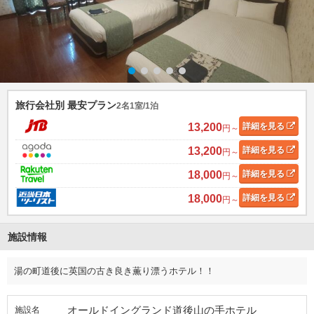
旅行会社別 最安プラン
2名1室/1泊
13,200
詳細
を見る
円～
13,200
詳細
を見る
円～
18,000
詳細
を見る
円～
18,000
詳細
を見る
円～
施設情報
湯の町道後に英国の古き良き薫り漂うホテル！！
オールドイングランド道後山の手ホテル
施設名