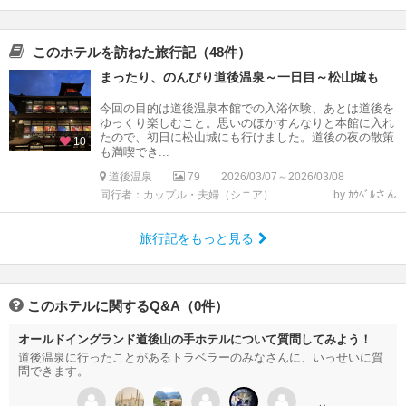
このホテルを訪ねた旅行記（48件）
まったり、のんびり道後温泉～一日目～松山城も
今回の目的は道後温泉本館での入浴体験、あとは道後を
ゆっくり楽しむこと。思いのほかすんなりと本館に入れ
たので、初日に松山城にも行けました。道後の夜の散策
10
も満喫でき...
道後温泉
79
2026/03/07～2026/03/08
同行者：カップル・夫婦（シニア）
by ｶｳﾍﾞﾙさん
旅行記をもっと見る
このホテルに関するQ&A（0件）
オールドイングランド道後山の手ホテルについて質問してみよう！
道後温泉に行ったことがあるトラベラーのみなさんに、いっせいに質
問できます。