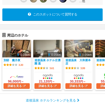
…他
このスポットについて質問する
周辺のホテル
0.04km
0.05km
0.05km
別邸 朧月夜
道後温泉 ホテル古湧
道後温泉 大和屋本
道後御
園 遥
店
3.30
3.61
3.99
96,000
21,120
30,333
55
円～
円～
円～
詳細
を見る
詳細
を見る
詳細
を見る
詳
道後温泉 ホテルランキングを見る