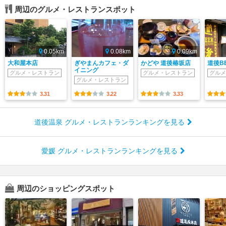
周辺のグルメ・レストランスポット
0.05km
0.08km
0.09km
大和屋本店
ぎやまんカフェ・ダ
かどや 道後椿坂店
道後BE
イニング
グルメ・レストラン
グルメ・レストラン
グルメ
グルメ・レストラン
3.31
3.22
3.33
道後温泉 グルメ・レストランランキングを見る
愛媛 グルメ・レストランランキングを見る
周辺のショッピングスポット