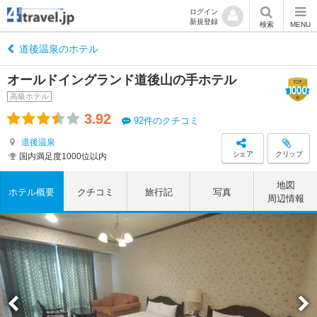
ログイン
新規登録
検索
MENU
道後温泉のホテル
オールドイングランド道後山の手ホテル
高級ホテル
3.92
92件のクチコミ
道後温泉
シェア
クリップ
国内満足度1000位以内
地図
ホテル概要
クチコミ
旅行記
写真
周辺情報