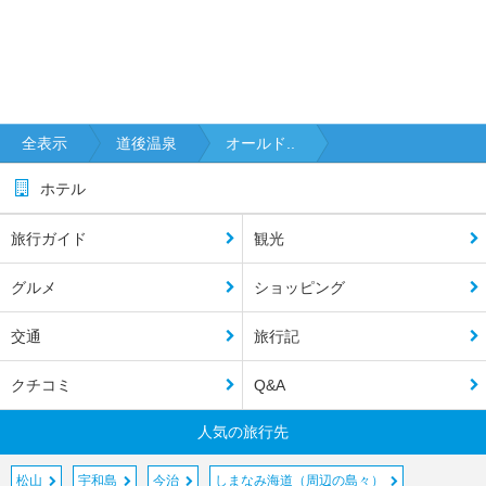
全表示
道後温泉
オールド..
ホテル
旅行ガイド
観光
グルメ
ショッピング
交通
旅行記
クチコミ
Q&A
人気の旅行先
松山
宇和島
今治
しまなみ海道（周辺の島々）