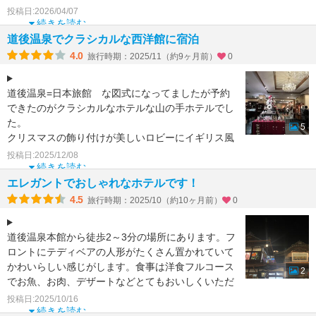
ほど気取らずに
投稿日:2026/04/07
続きを読む
道後温泉でクラシカルな西洋館に宿泊
4.0
旅行時期：2025/11（約9ヶ月前）
0
道後温泉=日本旅館 な図式になってましたが予約
できたのがクラシカルなホテルな山の手ホテルでし
た。
5
クリスマスの飾り付けが美しいロビーにイギリス風
な重厚感のある調度品など道後温泉に来ているのを
投稿日:2025/12/08
忘れます
続きを読む
エレガントでおしゃれなホテルです！
4.5
旅行時期：2025/10（約10ヶ月前）
0
道後温泉本館から徒歩2～3分の場所にあります。フ
ロントにテディベアの人形がたくさん置かれていて
かわいらしい感じがします。食事は洋食フルコース
2
でお魚、お肉、デザートなどとてもおいしくいただ
きました。朝食
投稿日:2025/10/16
続きを読む