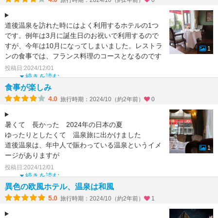
旅行時期：2024/10（約2年前）
0
道後温泉を訪れた時にはよく利用するホテルの1つ
です。例年は3月に誕生日のお祝いで利用するので
すが、今年は10月になってしまいました。レストラ
1
ンの食事では、フランス料理のコースとなるのです
が、毎回料理に
投稿日:2024/12/01
続きを読む
食事が楽しみ
4.0
旅行時期：2024/10（約2年前）
0
暑くて 長かった 2024年の日本の夏
ゆったりとしたくて 温泉旅に出かけました
道後温泉は、年中人で賑わっている温泉というイメ
1
ージがありますが
なぜか ここのホテルの食事を楽しみに出かけて来
投稿日:2024/12/01
て
続きを読む
異色の欧風ホテル、温泉は和風
5.0
旅行時期：2024/10（約2年前）
1