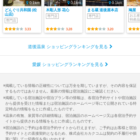
0.1km
0.1km
0.1km
どんぐり共和国 (松
木彫人形 花心
まる蔵 道後屋本店
鳩屋
山店)
お土産
専門店
専門店
特産品
専門店
3.33
3.28
3.20
道後温泉 ショッピングランキングを見る
愛媛 ショッピングランキングを見る
掲載している情報の正確性については万全を期していますが、その内容を保証
するものではありません。最新の情報は宿泊施設にご確認ください。
掲載している宿泊施設や宿泊プラン等の情報は、各宿泊予約サイトや宿泊施設
から提供を受けた情報または宿泊施設のホームページ等にて公開されている特
定時点の情報をもとに作成したものです。
温泉の有無、泉質等の詳細情報は、宿泊施設のホームページ又は各宿泊予約サ
イトから提供される情報をもとに作成したものです。
宿泊施設のご予約は各宿泊予約サイトから行えますが、ご予約はお客様と宿泊
予約サイトとの直接契約となるため、株式会社カカクコムは契約の不履行や損
害に関して一切責任を負いかねます。