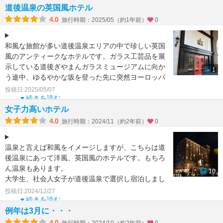
道後温泉の英国風ホテル
4.0
旅行時期：2025/05（約1年前）
0
和風な旅館が多い道後温泉エリアの中で珍しい英国
風のアンティークなホテルです。ガラス工芸品を展
示している道後ぎやまんガラスミュージアムに向か
1
う途中、ゆるやかな坂を登った先に突然ヨーロッパ
の雰囲気が感じら
投稿日:2025/05/07
続きを読む
女子力高いホテル
4.0
旅行時期：2024/11（約2年前）
0
温泉と言えば和風をイメージしますが、こちらは道
後温泉にあって洋風、英国風のホテルです。もちろ
ん温泉もあります。
10
大学生、社会人女子が道後温泉で選択し宿泊しまし
た。
投稿日:2024/12/27
食事はフランス料理のコースをいた
続きを読む
例年は3月に・・・
4.0