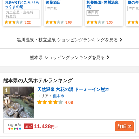
おみやげどころ りら
後藤酒店
杉養蜂園 (黒川温泉
風の舎
っくまの湯
店)
専門店
専門店
お土産屋・直売所・
専門店
特産品
3.22
3.08
3.30
黒川温泉・杖立温泉 ショッピングランキングを見る
熊本県 ショッピングランキングを見る
熊本県の人気ホテルランキング
天然温泉 六花の湯 ドーミーイン熊本
1
エリア：
熊本市
4.09
11,428
詳細
最安
円～