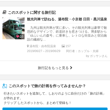
このスポットに関する旅行記
観光列車で訪ねる、湯布院・小京都 日田・黒川温泉
九州は観光列車が実に多い。その観光列車は豪華で魅
惑的なデザインで、鉄道好きを惹きつける。博多駅から
「ゆふいんの森号」に乗車し、レトロな街並みと宿泊施
10
設の繊細な...
湯布院・由布院温泉
157
2019/06/27～2019/06/29
同行者：カップル・夫婦
by ガッサンさん
旅行記をもっと見る
このスポットで旅の計画を作ってみませんか？
行きたいスポットを追加して、しおりのように自分だけの「旅の計画」
が作れます。
クリップ したスポットから、まとめて登録も！