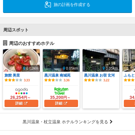
旅の計画を作成する
周辺スポット
周辺のおすすめホテル
0.02km
0.05km
0.05km
旅館 美里
黒川温泉 南城苑
黒川温泉 お宿 玄河
ふもと
3.33
3.36
3.22
26,254
35,200
34
円～
円～
詳細
詳細
黒川温泉・杖立温泉 ホテルランキングを見る