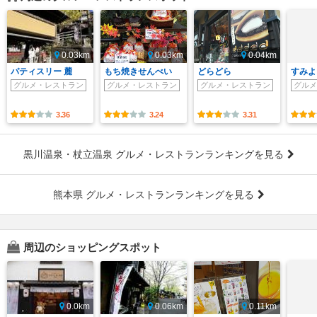
0.03km
0.03km
0.04km
パティスリー 麓
もち焼きせんべい
どらどら
すみよ
グルメ・レストラン
グルメ・レストラン
グルメ・レストラン
グルメ
3.36
3.24
3.31
黒川温泉・杖立温泉 グルメ・レストランランキングを見る
熊本県 グルメ・レストランランキングを見る
周辺のショッピングスポット
0.0km
0.06km
0.11km