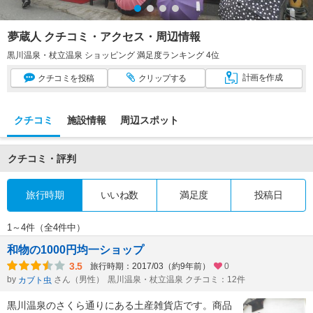
夢蔵人 クチコミ・アクセス・周辺情報
黒川温泉・杖立温泉 ショッピング 満足度ランキング 4位
計画
を作成
クチコミ
を投稿
クリップ
する
クチコミ
施設情報
周辺スポット
クチコミ・評判
旅行時期
いいね数
満足度
投稿日
1～4件（全4件中）
和物の1000円均一ショップ
3.5
旅行時期：2017/03（約9年前）
0
by
さん（男性）
黒川温泉・杖立温泉 クチコミ：12件
カブト虫
黒川温泉のさくら通りにある土産雑貨店です。商品