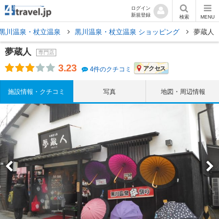
ログイン
新規登録
検索
MENU
黒川温泉・杖立温泉
黒川温泉・杖立温泉 ショッピング
夢蔵人
夢蔵人
専門店
3.23
アクセス
4件のクチコミ
施設情報・クチコミ
写真
地図・周辺情報