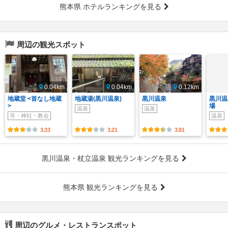
熊本県 ホテルランキングを見る
周辺の観光スポット
0.04km
0.04km
0.12km
地蔵堂 <首なし地蔵
地蔵湯(黒川温泉)
黒川温泉
黒川温
>
場
温泉
温泉
寺・神社・教会
温泉
3.33
3.21
3.91
黒川温泉・杖立温泉 観光ランキングを見る
熊本県 観光ランキングを見る
周辺のグルメ・レストランスポット