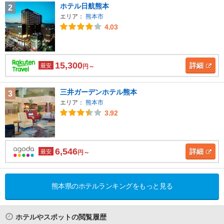
ホテル日航熊本
2
エリア：
熊本市
4.03
15,300
詳細
最安
円～
三井ガーデンホテル熊本
3
エリア：
熊本市
3.92
6,546
詳細
最安
円～
熊本県のホテルランキングをもっと見る
ホテルやスポットの閲覧履歴