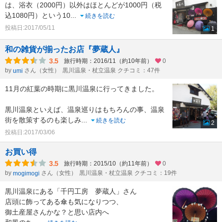
は、浴衣（2000円）以外はほとんどが1000円（税
込1080円）という10
...
続きを読む
投稿日:2017/05/11
1
和の雑貨が揃ったお店『夢蔵人』
3.5
旅行時期：2016/11（約10年前）
0
by
さん（女性）
黒川温泉・杖立温泉 クチコミ：47件
umi
11月の紅葉の時期に黒川温泉に行ってきました。
黒川温泉といえば、温泉巡りはもちろんの事、温泉
街を散策するのも楽しみ
...
続きを読む
2
投稿日:2017/03/06
お買い得
3.5
旅行時期：2015/10（約11年前）
0
by
さん（女性）
黒川温泉・杖立温泉 クチコミ：19件
mogimogi
黒川温泉にある「千円工房 夢蔵人」さん
店頭に飾ってある傘も気になりつつ、
御土産屋さんかな？と思い店内へ