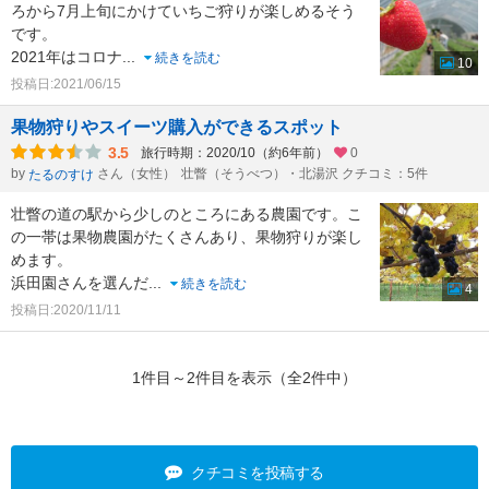
ろから7月上旬にかけていちご狩りが楽しめるそう
です。
2021年はコロナ
...
続きを読む
10
投稿日:2021/06/15
果物狩りやスイーツ購入ができるスポット
3.5
旅行時期：2020/10（約6年前）
0
by
さん（女性）
壮瞥（そうべつ）・北湯沢 クチコミ：5件
たるのすけ
壮瞥の道の駅から少しのところにある農園です。こ
の一帯は果物農園がたくさんあり、果物狩りが楽し
めます。
浜田園さんを選んだ
...
続きを読む
4
投稿日:2020/11/11
1件目～2件目を表示（全2件中）
クチコミを投稿する