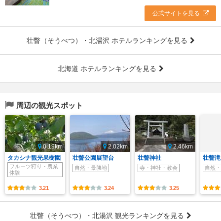
公式サイトを見る
壮瞥（そうべつ）・北湯沢 ホテルランキングを見る
北海道 ホテルランキングを見る
周辺の観光スポット
0.19km
2.02km
2.46km
タカシナ観光果樹園
壮瞥公園展望台
壮瞥神社
壮瞥滝
フルーツ狩り・農業
自然・景勝地
寺・神社・教会
自然・
体験
3.21
3.24
3.25
壮瞥（そうべつ）・北湯沢 観光ランキングを見る