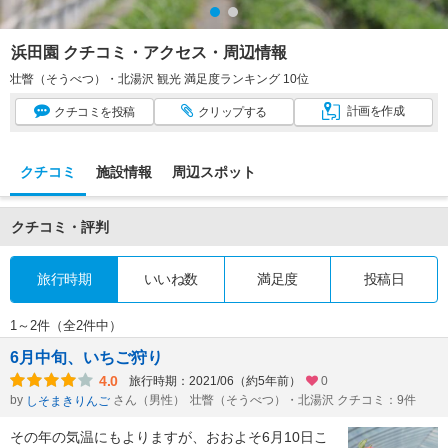
浜田園 クチコミ・アクセス・周辺情報
壮瞥（そうべつ）・北湯沢 観光 満足度ランキング 10位
計画
を作成
クチコミ
を投稿
クリップ
する
クチコミ
施設情報
周辺スポット
クチコミ・評判
旅行時期
いいね数
満足度
投稿日
1～2件（全2件中）
6月中旬、いちご狩り
4.0
旅行時期：2021/06（約5年前）
0
by
さん（男性）
壮瞥（そうべつ）・北湯沢 クチコミ：9件
しそまきりんご
その年の気温にもよりますが、おおよそ6月10日こ