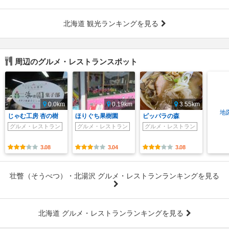
北海道 観光ランキングを見る
周辺のグルメ・レストランスポット
0.0km
0.19km
3.55km
地
じゃむ工房 杏の樹
ほりぐち果樹園
ピッパラの森
グルメ・レストラン
グルメ・レストラン
グルメ・レストラン
3.08
3.04
3.08
壮瞥（そうべつ）・北湯沢 グルメ・レストランランキングを見る
北海道 グルメ・レストランランキングを見る