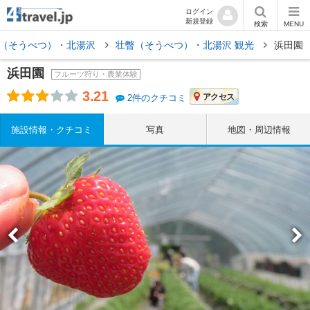
ログイン
新規登録
検索
MENU
（そうべつ）・北湯沢
壮瞥（そうべつ）・北湯沢 観光
浜田園
浜田園
フルーツ狩り・農業体験
3.21
アクセス
2件のクチコミ
施設情報・クチコミ
写真
地図・周辺情報