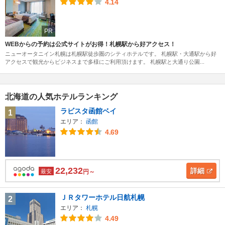
4.14
PR
WEBからの予約は公式サイトがお得！札幌駅から好アクセス！
ニューオータニイン札幌は札幌駅徒歩圏のシティホテルです。 札幌駅・大通駅から好
アクセスで観光からビジネスまで多様にご利用頂けます。 札幌駅と大通り公園...
北海道の人気ホテルランキング
ラビスタ函館ベイ
1
エリア：
函館
4.69
22,232
詳細
最安
円～
ＪＲタワーホテル日航札幌
2
エリア：
札幌
4.49