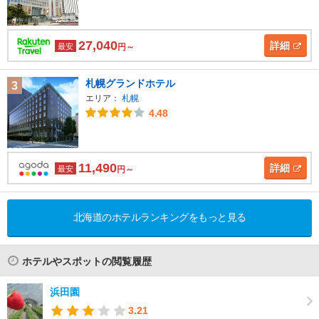
27,040
詳細
最安
円～
札幌グランドホテル
3
エリア：
札幌
4.48
11,490
詳細
最安
円～
北海道のホテルランキングをもっと見る
ホテルやスポットの閲覧履歴
浜田園
3.21