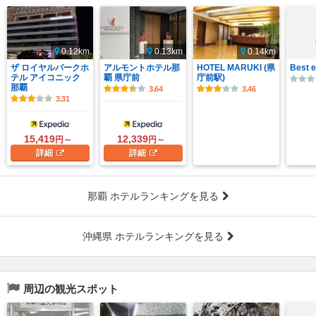
0.12km
0.13km
0.14km
ザ ロイヤルパークホ
アルモントホテル那
HOTEL MARUKI (県
Best e
テル アイコニック
覇 県庁前
庁前駅)
那覇
3.64
3.46
3.31
15,419
12,339
円～
円～
詳細
詳細
那覇 ホテルランキングを見る
沖縄県 ホテルランキングを見る
周辺の観光スポット