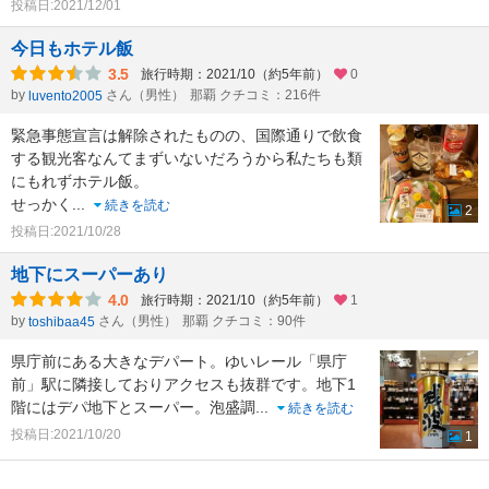
投稿日:2021/12/01
今日もホテル飯
3.5
旅行時期：2021/10（約5年前）
0
by
さん（男性）
那覇 クチコミ：216件
luvento2005
緊急事態宣言は解除されたものの、国際通りで飲食
する観光客なんてまずいないだろうから私たちも類
にもれずホテル飯。
せっかく
...
続きを読む
2
投稿日:2021/10/28
地下にスーパーあり
4.0
旅行時期：2021/10（約5年前）
1
by
さん（男性）
那覇 クチコミ：90件
toshibaa45
県庁前にある大きなデパート。ゆいレール「県庁
前」駅に隣接しておりアクセスも抜群です。地下1
階にはデパ地下とスーパー。泡盛調
...
続きを読む
投稿日:2021/10/20
1