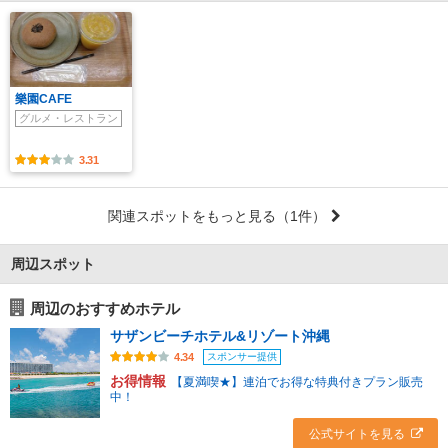
樂園CAFE
グルメ・レストラン
3.31
関連スポットをもっと見る
（1件）
周辺スポット
周辺のおすすめホテル
サザンビーチホテル&リゾート沖縄
スポンサー提供
4.34
お得情報
【夏満喫★】連泊でお得な特典付きプラン販売
中！
公式サイトを見る