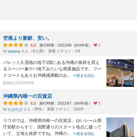
空港より新鮮、安い。
4.0
旅行時期：2022/08（約4年前）
1
by
さん（非公開）
那覇 クチコミ：3件
xiaoma
パレット久茂地の地下1階にある沖縄の食材を買え
るスーパー兼デパ地下みたいな商業施設です。フー
ドコートもありお沖縄感満載のお
...
続きを読む
投稿日:2022/08/28
1
沖縄県内唯一の百貨店
4.0
旅行時期：2022/07（約4年前）
3
by
さん（男性）
那覇 クチコミ：283件
たびたび
リウボウは、沖縄県内唯一の百貨店。ゆいレール県
庁前駅からすぐ。国際通りのスタート地点に建って
いて、立地も抜群ですね。沖縄の
...
続きを読む