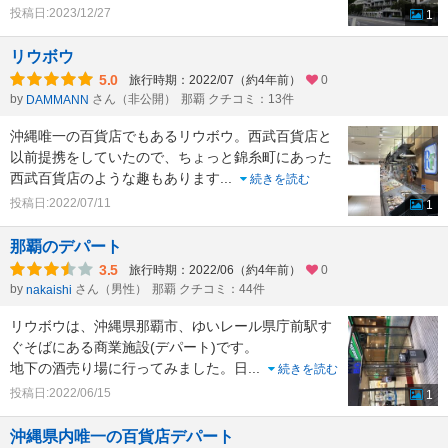
投稿日:2023/12/27
1
リウボウ
5.0
旅行時期：2022/07（約4年前）
0
by
さん（非公開）
那覇 クチコミ：13件
DAMMANN
沖縄唯一の百貨店でもあるリウボウ。西武百貨店と
以前提携をしていたので、ちょっと錦糸町にあった
西武百貨店のような趣もあります
...
続きを読む
投稿日:2022/07/11
1
那覇のデパート
3.5
旅行時期：2022/06（約4年前）
0
by
さん（男性）
那覇 クチコミ：44件
nakaishi
リウボウは、沖縄県那覇市、ゆいレール県庁前駅す
ぐそばにある商業施設(デパート)です。
地下の酒売り場に行ってみました。日
...
続きを読む
投稿日:2022/06/15
1
沖縄県内唯一の百貨店デパート