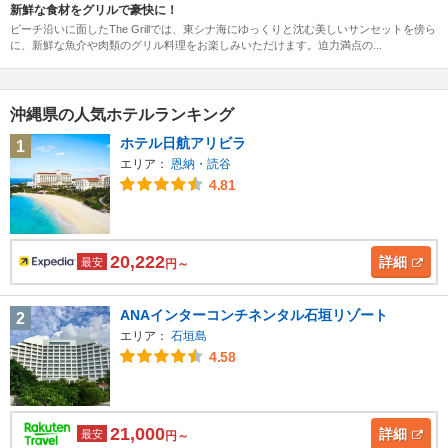
新鮮な食材をグリルで豪快に！
ビーチ沿いに面したThe Grillでは、東シナ海にゆっくりと沈む美しいサンセットを傍ら
に、新鮮な魚介や肉類のグリル料理をお楽しみいただけます。迫力満点の...
沖縄県の人気ホテルランキング
ホテル日航アリビラ
1
エリア：
恩納・読谷
4.81
20,222
詳細
最安
円～
ANAインターコンチネンタル石垣リゾート
2
エリア：
石垣島
4.58
21,000
詳細
最安
円～