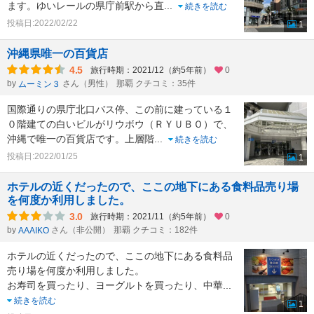
ます。ゆいレールの県庁前駅から直
...
続きを読む
投稿日:2022/02/22
1
沖縄県唯一の百貨店
4.5
旅行時期：2021/12（約5年前）
0
by
さん（男性）
那覇 クチコミ：35件
ムーミン３
国際通りの県庁北口バス停、この前に建っている１
０階建ての白いビルがリウボウ（ＲＹＵＢＯ）で、
沖縄で唯一の百貨店です。上層階
...
続きを読む
投稿日:2022/01/25
1
ホテルの近くだったので、ここの地下にある食料品売り場
を何度か利用しました。
3.0
旅行時期：2021/11（約5年前）
0
by
さん（非公開）
那覇 クチコミ：182件
AAAIKO
ホテルの近くだったので、ここの地下にある食料品
売り場を何度か利用しました。
お寿司を買ったり、ヨーグルトを買ったり、中華
...
続きを読む
1