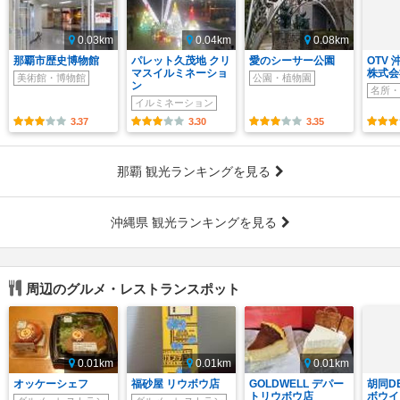
0.03km
0.04km
0.08km
那覇市歴史博物館
パレット久茂地 クリ
愛のシーサー公園
OTV
マスイルミネーショ
株式会
美術館・博物館
公園・植物園
ン
名所・
イルミネーション
3.37
3.30
3.35
那覇 観光ランキングを見る
沖縄県 観光ランキングを見る
周辺のグルメ・レストランスポット
0.01km
0.01km
0.01km
オッケーシェフ
福砂屋 リウボウ店
GOLDWELL デパー
胡同DE
トリウボウ店
ボウイ