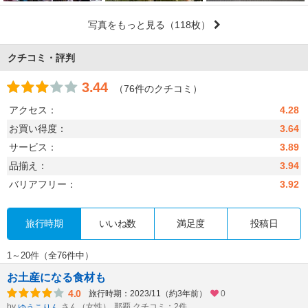
写真をもっと見る
（118枚）
クチコミ・評判
3.44
（76件のクチコミ）
アクセス：
4.28
お買い得度：
3.64
サービス：
3.89
品揃え：
3.94
バリアフリー：
3.92
旅行時期
いいね数
満足度
投稿日
1～20件（全76件中）
お土産になる食材も
4.0
旅行時期：2023/11（約3年前）
0
by
さん（女性）
那覇 クチコミ：2件
ゆうこりん