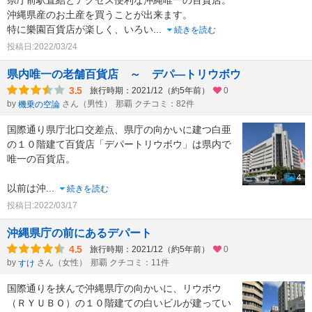
県庁前駅直結とアクセス便利な沖縄唯一の百貨店。
沖縄県産のお土産を買うことが出来ます。
特に樂園百貨店が楽しく、いろい
...
続きを読む
投稿日:2022/03/24
県内唯一の老舗百貨店 ～ デパ―トリウボウ
3.5
旅行時期：2021/12（約5年前）
0
by
さん（男性）
那覇 クチコミ：82件
機乗の空論
国際通り県庁北口交差点、県庁の向かいに建つ白亜
の１０階建て百貨店「デパートリウボウ」は県内で
唯一の百貨店。
4
以前は沖
...
続きを読む
投稿日:2022/03/17
沖縄県庁の前にあるデパート
4.5
旅行時期：2021/12（約5年前）
0
by
さん（女性）
那覇 クチコミ：11件
すけ
国際通りを挟んで沖縄県庁の向かいに、リウボウ
（ＲＹＵＢＯ）の１０階建ての白いビルが建ってい