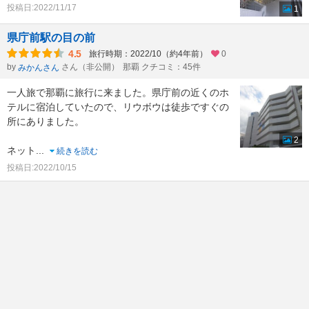
投稿日:2022/11/17
1
県庁前駅の目の前
4.5
旅行時期：2022/10（約4年前）
0
by
さん（非公開）
那覇 クチコミ：45件
みかんさん
一人旅で那覇に旅行に来ました。県庁前の近くのホ
テルに宿泊していたので、リウボウは徒歩ですぐの
所にありました。
2
ネット
...
続きを読む
投稿日:2022/10/15