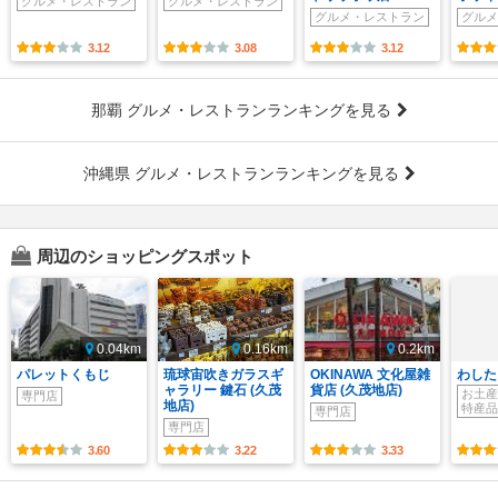
グルメ・レストラン
グルメ・レストラン
グルメ・レストラン
グルメ
3.12
3.08
3.12
那覇 グルメ・レストランランキングを見る
沖縄県 グルメ・レストランランキングを見る
周辺のショッピングスポット
0.04km
0.16km
0.2km
パレットくもじ
琉球宙吹きガラスギ
OKINAWA 文化屋雑
わした
ャラリー 鍵石 (久茂
貨店 (久茂地店)
お土産
専門店
地店)
特産品
専門店
専門店
3.60
3.22
3.33