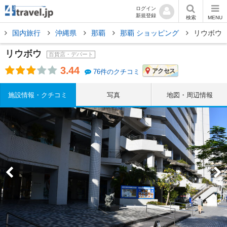
ログイン
新規登録
検索
MENU
国内旅行
沖縄県
那覇
那覇 ショッピング
リウボウ
リウボウ
百貨店・デパート
3.44
アクセス
76件のクチコミ
施設情報・クチコミ
写真
地図・周辺情報