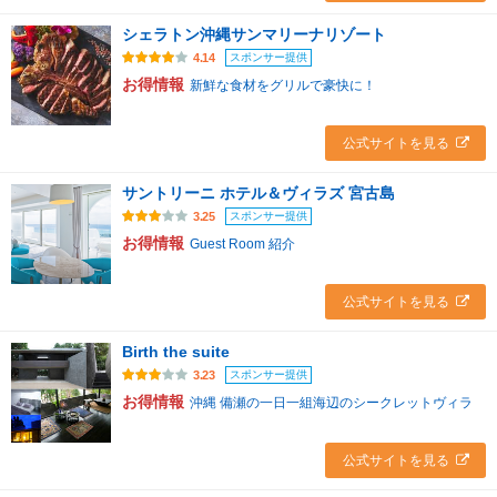
シェラトン沖縄サンマリーナリゾート
スポンサー提供
4.14
お得情報
新鮮な食材をグリルで豪快に！
公式サイトを見る
サントリーニ ホテル＆ヴィラズ 宮古島
スポンサー提供
3.25
お得情報
Guest Room 紹介
公式サイトを見る
Birth the suite
スポンサー提供
3.23
お得情報
沖縄 備瀬の一日一組海辺のシークレットヴィラ
公式サイトを見る