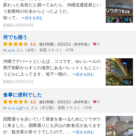
変わった名前だと調べてみたら、沖縄流通貿易とい
う創業時の社名からとったようだ。
知って
...
続きを読む
1
投稿日:2023/01/01
何でも揃う
4.5
旅行時期：2022/12（約4年前）
0
by
さん（女性）
那覇 クチコミ：47件
ルル
沖縄でデパートといえば、ココです。ゆいレールの
県庁前駅からすぐの場所にあるパレットくもじとい
うビルに入ってます。地下一階の
...
続きを読む
投稿日:2022/12/21
1
食事に便利でした
4.5
旅行時期：2022/11（約4年前）
0
by
さん（非公開）
那覇 クチコミ：21件
らららぽーと
国際通りを歩いていて昼食を食べるためにリウボウ
に来ました。国際通りにも沢山の飲食店があります
が、観光客が多そうでしたので、
...
続きを読む