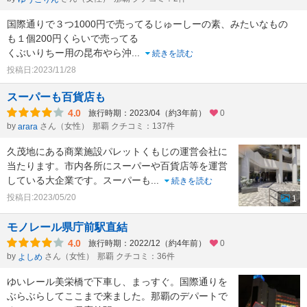
国際通りで３つ1000円で売ってるじゅーしーの素、みたいなもの
も１個200円くらいで売ってる
くぶいりちー用の昆布やら沖
...
続きを読む
投稿日:2023/11/28
スーパーも百貨店も
4.0
旅行時期：2023/04（約3年前）
0
by
さん（女性）
那覇 クチコミ：137件
arara
久茂地にある商業施設パレットくもじの運営会社に
当たります。市内各所にスーパーや百貨店等を運営
している大企業です。スーパーも
...
続きを読む
投稿日:2023/05/20
1
モノレール県庁前駅直結
4.0
旅行時期：2022/12（約4年前）
0
by
さん（女性）
那覇 クチコミ：36件
よしめ
ゆいレール美栄橋で下車し、まっすぐ。国際通りを
ぶらぶらしてここまで来ました。那覇のデパートで