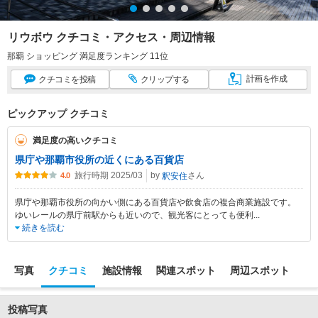
リウボウ クチコミ・アクセス・周辺情報
那覇 ショッピング 満足度ランキング 11位
計画
を作成
クチコミ
を投稿
クリップ
する
ピックアップ クチコミ
満足度の高いクチコミ
県庁や那覇市役所の近くにある百貨店
旅行時期 2025/03
by
さん
釈安住
4.0
県庁や那覇市役所の向かい側にある百貨店や飲食店の複合商業施設です。
ゆいレールの県庁前駅からも近いので、観光客にとっても便利
...
続きを読む
写真
クチコミ
施設情報
関連スポット
周辺スポット
投稿写真