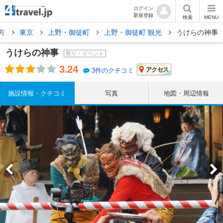
ログイン
新規登録
検索
MENU
方
東京
上野・御徒町
上野・御徒町 観光
うけらの神事
うけらの神事
祭り・イベント
3.24
アクセス
3件のクチコミ
施設情報・クチコミ
写真
地図・周辺情報