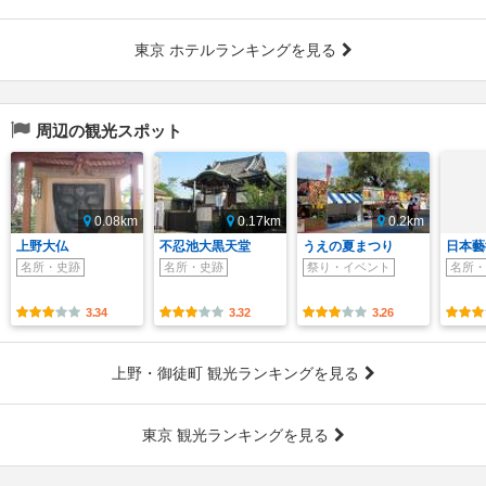
東京 ホテルランキングを見る
周辺の観光スポット
0.08km
0.17km
0.2km
上野大仏
不忍池大黒天堂
うえの夏まつり
日本藝
名所・史跡
名所・史跡
祭り・イベント
名所・
3.34
3.32
3.26
上野・御徒町 観光ランキングを見る
東京 観光ランキングを見る