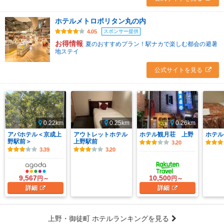
ホテルメトロポリタン丸の内
スポンサー提供
4.05
お得情報
夏のおすすめプラン！駅ナカで楽しむ都会の避暑
地ステイ
公式サイトを見る
0.22km
0.25km
0.26km
アパホテル＜京成上
アウトレットホテル
ホテル観月荘 上野
ホテル
野駅前＞
上野駅前
3.20
3.39
3.20
9,567
10,500
円～
円～
詳細
詳細
上野・御徒町 ホテルランキングを見る