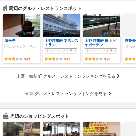
周辺のグルメ・レストランスポット
0.03km
0.04km
0.04km
韻松亭
上野精養軒 本店レス
上野 精養軒 屋上 ビ
喫茶去
トラン
ヤガーデン
グルメ・レストラン
グルメ
グルメ・レストラン
グルメ・レストラン
3.43
3.42
3.28
上野・御徒町 グルメ・レストランランキングを見る
東京 グルメ・レストランランキングを見る
周辺のショッピングスポット