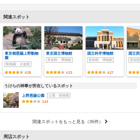
関連スポット
東京都恩賜上野動物
東京国立博物館
国立科学博物館
国立西
園
美術館・博物館
美術館・博物館
美術館
動物園・水族館
4.38
4.33
4.27
うけらの神事が所在しているスポット
上野恩賜公園
公園・植物園
3.24
関連スポットをもっと見る
（35件）
周辺スポット