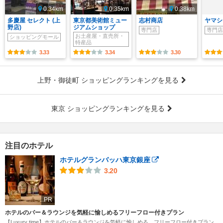
0.34km
0.35km
0.38km
多慶屋 セレクト (上
東京都美術館ミュー
志村商店
ヤマシ
野店)
ジアムショップ
専門店
専門店
お土産屋・直売所・
ショッピングモール
特産品
3.33
3.34
3.30
上野・御徒町 ショッピングランキングを見る
東京 ショッピングランキングを見る
注目のホテル
ホテルグランバッハ東京銀座
3.20
PR
ホテルのバー＆ラウンジを気軽に愉しめるフリーフロー付きプラン
【Luxury time】ホテルのバー＆ラウンジを気軽に愉しめる、フリーフロー付きプラン