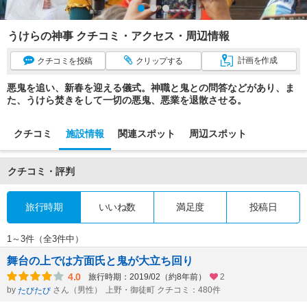
うけらの神事 クチコミ・アクセス・周辺情報
計画
を作成
クチコミ
を投稿
クリップ
する
悪鬼を追い、新春を迎える儀式。神職と鬼との問答などがあり、ま
た、うけら焚きをして一切の悪鬼、悪業を退散させる。
クチコミ
施設情報
関連スポット
周辺スポット
クチコミ・評判
旅行時期
いいね数
満足度
投稿日
1～3件（全3件中）
舞台の上では方面氏と鬼が大立ち回り
4.0
旅行時期：2019/02（約8年前）
2
by
さん（男性）
上野・御徒町 クチコミ：480件
たびたび