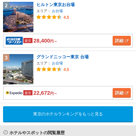
ヒルトン東京お台場
2
エリア：
お台場
4.5
28,400
詳細
最安
円～
グランドニッコー東京 台場
3
エリア：
お台場
4.5
22,672
詳細
最安
円～
東京のホテルランキングをもっと見る
ホテルやスポットの閲覧履歴