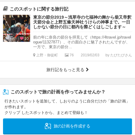
このスポットに関する旅行記
東京の節分2019～浅草寺の七福神の舞から柴又帝釈
天節分会と上野五條天神社うけらの神事まで。一日
しかない節分の日に都内を際どくはしごします～
前の年に奈良の節分を拝見して（https://4travel.jp/travel
10
ogue/11327877）、その面白さに魅了されたんですが、
一方で、東京の節分...
上野・御徒町
76
2019/02/03
by たびたびさん
旅行記をもっと見る
このスポットで旅の計画を作ってみませんか？
行きたいスポットを追加して、しおりのように自分だけの「旅の計画」
が作れます。
クリップ したスポットから、まとめて登録も！
旅の計画を作成する