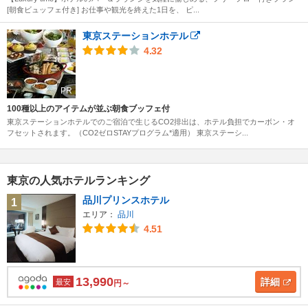
[朝食ビュッフェ付き] お仕事や観光を終えた1日を、 ピ...
東京ステーションホテル
4.32
PR
100種以上のアイテムが並ぶ朝食ブッフェ付
東京ステーションホテルでのご宿泊で生じるCO2排出は、ホテル負担でカーボン・オ
フセットされます。（CO2ゼロSTAYプログラム*適用） 東京ステーシ...
東京の人気ホテルランキング
品川プリンスホテル
1
エリア：
品川
4.51
13,990
詳細
最安
円～