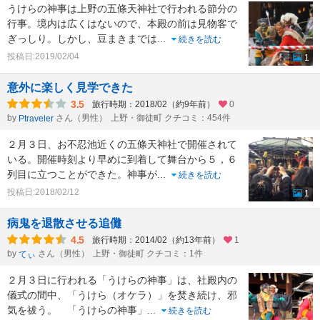
うけらの神事は上野の五條天神社で行われる節分の
行事。境内は広くはないので、本殿の前は見物客で
ぎっしり。しかし、豆まきまでは
...
続きを読む
投稿日:2019/02/04
1
意外に楽しく見学できた
3.5
旅行時期：2018/02（約9年前）
0
by
さん（男性）
上野・御徒町 クチコミ：454件
Ptraveler
２月３日、お不忍池近くの五條天神社で開催されて
いる。開催時刻より早めに到着して舞台から５，６
列目に立つことができた。神事が
...
続きを読む
投稿日:2018/02/12
1
病鬼を退散させる追儺
4.5
旅行時期：2014/02（約13年前）
1
by
さん（男性）
上野・御徒町 クチコミ：1件
てぃ
２月３日に行われる「うけらの神事」は、社殿内の
儀式の間中、「うけら（オケラ）」を焚き続け、邪
気を祓う。 「うけらの神事」
...
続きを読む