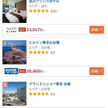
品川プリンスホテル
1
エリア：
品川
4.51
13,917
詳細
最安
円～
ヒルトン東京お台場
2
エリア：
お台場
4.5
28,400
詳細
最安
円～
グランドニッコー東京 台場
3
エリア：
お台場
4.5