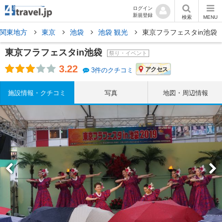
ログイン
新規登録
検索
MENU
関東地方
東京
池袋
池袋 観光
東京フラフェスタin池袋
東京フラフェスタin池袋
祭り・イベント
3.22
アクセス
3件のクチコミ
施設情報・クチコミ
写真
地図・周辺情報