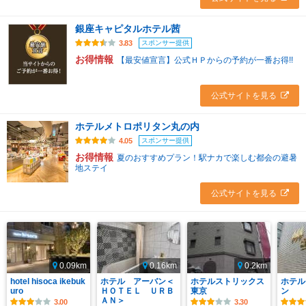
銀座キャピタルホテル茜
スポンサー提供
3.83
お得情報
【最安値宣言】公式ＨＰからの予約が一番お得!!
公式サイトを見る
ホテルメトロポリタン丸の内
スポンサー提供
4.05
お得情報
夏のおすすめプラン！駅ナカで楽しむ都会の避暑
地ステイ
公式サイトを見る
0.09km
0.16km
0.2km
hotel hisoca ikebuk
ホテル アーバン＜
ホテルストリックス
ホテル
uro
ＨＯＴＥＬ ＵＲＢ
東京
ン
ＡＮ＞
3.00
3.30