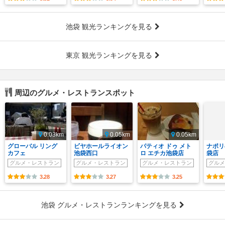
池袋 観光ランキングを見る
東京 観光ランキングを見る
周辺のグルメ・レストランスポット
0.03km
0.05km
0.05km
グローバル リング
ビヤホールライオン
パティオ ドゥ メト
ナポリ
カフェ
池袋西口
ロ エチカ池袋店
袋店
グルメ・レストラン
グルメ・レストラン
グルメ・レストラン
グルメ
3.28
3.27
3.25
池袋 グルメ・レストランランキングを見る