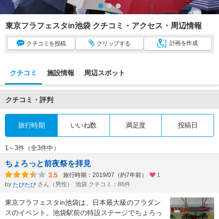
東京フラフェスタin池袋 クチコミ・アクセス・周辺情報
計画
を作成
クチコミ
を投稿
クリップ
する
クチコミ
施設情報
周辺スポット
クチコミ・評判
旅行時期
いいね数
満足度
投稿日
1～3件（全3件中）
ちょろっと前夜祭を拝見
3.5
旅行時期：2019/07（約7年前）
1
by
さん（男性）
池袋 クチコミ：86件
たびたび
東京フラフェスタin池袋は、日本最大級のフラダン
スのイベント。池袋駅前の特設ステージでちょろっ