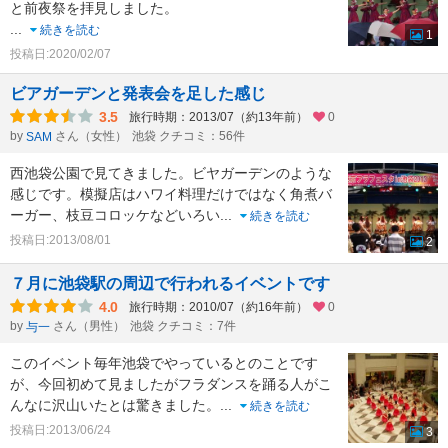
と前夜祭を拝見しました。
...
続きを読む
1
投稿日:2020/02/07
ビアガーデンと発表会を足した感じ
3.5
旅行時期：2013/07（約13年前）
0
by
さん（女性）
池袋 クチコミ：56件
SAM
西池袋公園で見てきました。ビヤガーデンのような
感じです。模擬店はハワイ料理だけではなく角煮バ
ーガー、枝豆コロッケなどいろい
...
続きを読む
投稿日:2013/08/01
2
７月に池袋駅の周辺で行われるイベントです
4.0
旅行時期：2010/07（約16年前）
0
by
さん（男性）
池袋 クチコミ：7件
与一
このイベント毎年池袋でやっているとのことです
が、今回初めて見ましたがフラダンスを踊る人がこ
んなに沢山いたとは驚きました。
...
続きを読む
投稿日:2013/06/24
3