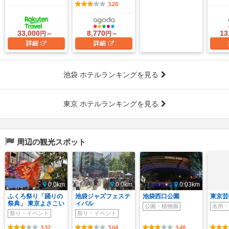
3.28
33,000
8,770
13
円～
円～
詳細
詳細
池袋 ホテルランキングを見る
東京 ホテルランキングを見る
周辺の観光スポット
0.0km
0.0km
0.03km
ふくろ祭り「踊りの
池袋ジャズフェステ
池袋西口公園
東京芸
祭典」 東京よさこい
ィバル
公園・植物園
名所・
祭り・イベント
祭り・イベント
3.32
3.04
3.48