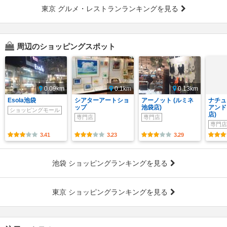
東京 グルメ・レストランランキングを見る
周辺のショッピングスポット
0.09km
0.1km
0.13km
Esola池袋
シアターアートショ
アーノット (ルミネ
ナチュ
ップ
池袋店)
アンド
ショッピングモール
店)
専門店
専門店
専門店
3.41
3.23
3.29
池袋 ショッピングランキングを見る
東京 ショッピングランキングを見る