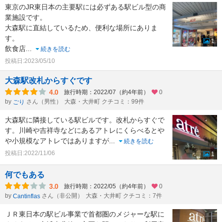
東京のJR東日本の主要駅には必ずある駅ビル型の商
業施設です。
大森駅に直結しているため、便利な場所にありま
す。
1
飲食店
...
続きを読む
投稿日:2023/05/10
大森駅改札からすぐです
4.0
旅行時期：2022/07（約4年前）
0
by
さん（男性）
大森・大井町 クチコミ：99件
ごり
大森駅に隣接している駅ビルです。改札からすぐで
す。川崎や吉祥寺などにあるアトレにくらべるとや
や小規模なアトレではありますが
...
続きを読む
投稿日:2022/11/06
1
何でもある
3.0
旅行時期：2022/05（約4年前）
0
by
さん（非公開）
大森・大井町 クチコミ：7件
Cantinflas
ＪＲ東日本の駅ビル事業で首都圏のメジャーな駅に