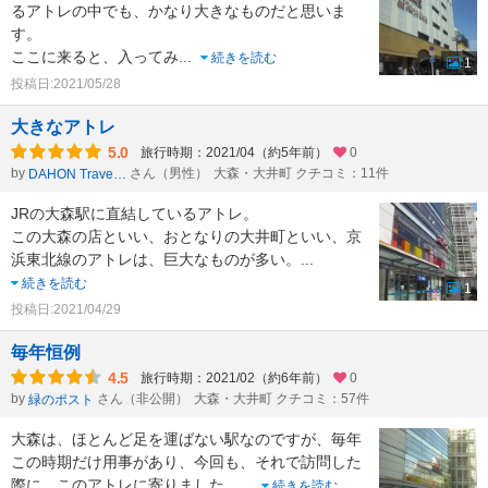
るアトレの中でも、かなり大きなものだと思いま
す。
ここに来ると、入ってみ
...
続きを読む
1
投稿日:2021/05/28
大きなアトレ
5.0
旅行時期：2021/04（約5年前）
0
by
さん（男性）
大森・大井町 クチコミ：11件
DAHON Traveler
JRの大森駅に直結しているアトレ。
この大森の店といい、おとなりの大井町といい、京
浜東北線のアトレは、巨大なものが多い。
...
続きを読む
1
投稿日:2021/04/29
毎年恒例
4.5
旅行時期：2021/02（約6年前）
0
by
さん（非公開）
大森・大井町 クチコミ：57件
緑のポスト
大森は、ほとんど足を運ばない駅なのですが、毎年
この時期だけ用事があり、今回も、それで訪問した
際に、このアトレに寄りました。
...
続きを読む