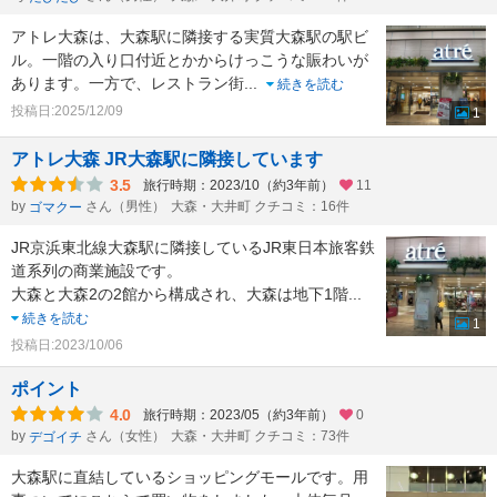
アトレ大森は、大森駅に隣接する実質大森駅の駅ビ
ル。一階の入り口付近とかからけっこうな賑わいが
あります。一方で、レストラン街
...
続きを読む
投稿日:2025/12/09
1
アトレ大森 JR大森駅に隣接しています
3.5
旅行時期：2023/10（約3年前）
11
by
さん（男性）
大森・大井町 クチコミ：16件
ゴマクー
JR京浜東北線大森駅に隣接しているJR東日本旅客鉄
道系列の商業施設です。
大森と大森2の2館から構成され、大森は地下1階
...
続きを読む
1
投稿日:2023/10/06
ポイント
4.0
旅行時期：2023/05（約3年前）
0
by
さん（女性）
大森・大井町 クチコミ：73件
デゴイチ
大森駅に直結しているショッピングモールです。用