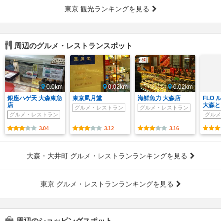
東京 観光ランキングを見る
周辺のグルメ・レストランスポット
0.0km
0.02km
0.02km
銀座ハゲ天 大森東急
東京凮月堂
海鮮魚力 大森店
FLO
店
大森と
グルメ・レストラン
グルメ・レストラン
グルメ・レストラン
グルメ
3.04
3.12
3.16
大森・大井町 グルメ・レストランランキングを見る
東京 グルメ・レストランランキングを見る
周辺のショッピングスポット