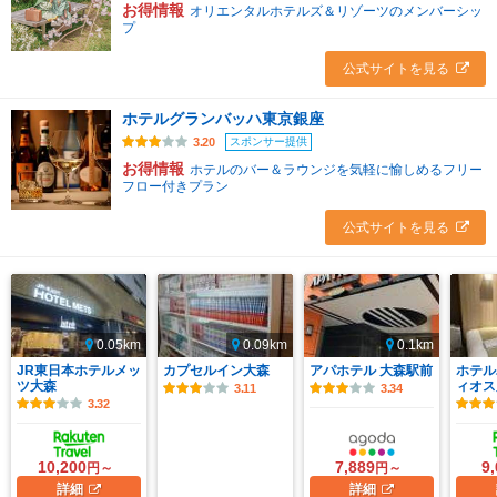
お得情報
オリエンタルホテルズ＆リゾーツのメンバーシッ
プ
公式サイトを見る
ホテルグランバッハ東京銀座
スポンサー提供
3.20
お得情報
ホテルのバー＆ラウンジを気軽に愉しめるフリー
フロー付きプラン
公式サイトを見る
0.05km
0.09km
0.1km
JR東日本ホテルメッ
カプセルイン大森
アパホテル 大森駅前
ホテル
ツ大森
ィオス
3.11
3.34
3.32
10,200
7,889
9
円～
円～
詳細
詳細