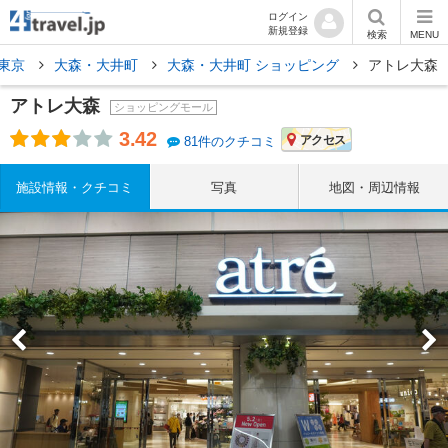
ログイン
新規登録
検索
MENU
東京
大森・大井町
大森・大井町 ショッピング
アトレ大森
アトレ大森
ショッピングモール
3.42
アクセス
81件のクチコミ
施設情報・クチコミ
写真
地図・周辺情報