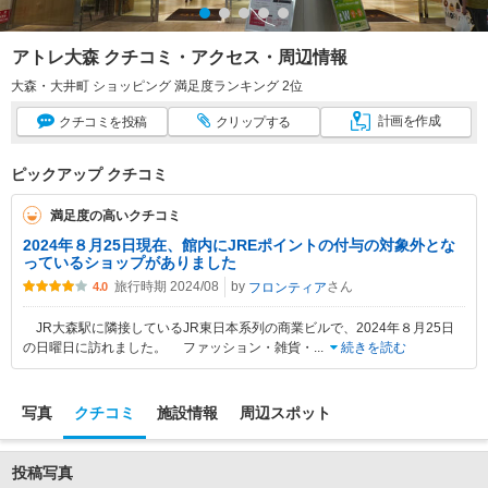
アトレ大森 クチコミ・アクセス・周辺情報
大森・大井町 ショッピング 満足度ランキング 2位
計画
を作成
クチコミ
を投稿
クリップ
する
ピックアップ クチコミ
満足度の高いクチコミ
2024年８月25日現在、館内にJREポイントの付与の対象外とな
っているショップがありました
旅行時期 2024/08
by
さん
フロンティア
4.0
JR大森駅に隣接しているJR東日本系列の商業ビルで、2024年８月25日
の日曜日に訪れました。 ファッション・雑貨・
...
続きを読む
写真
クチコミ
施設情報
周辺スポット
投稿写真