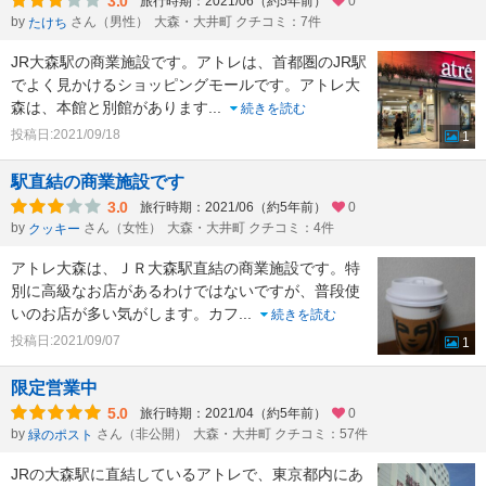
3.0
旅行時期：2021/06（約5年前）
0
by
さん（男性）
大森・大井町 クチコミ：7件
たけち
JR大森駅の商業施設です。アトレは、首都圏のJR駅
でよく見かけるショッピングモールです。アトレ大
森は、本館と別館があります
...
続きを読む
投稿日:2021/09/18
1
駅直結の商業施設です
3.0
旅行時期：2021/06（約5年前）
0
by
さん（女性）
大森・大井町 クチコミ：4件
クッキー
アトレ大森は、ＪＲ大森駅直結の商業施設です。特
別に高級なお店があるわけではないですが、普段使
いのお店が多い気がします。カフ
...
続きを読む
投稿日:2021/09/07
1
限定営業中
5.0
旅行時期：2021/04（約5年前）
0
by
さん（非公開）
大森・大井町 クチコミ：57件
緑のポスト
JRの大森駅に直結しているアトレで、東京都内にあ