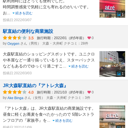
駅利用時にはとっても便利でした。
時間調整感覚で気軽に立ち寄れるのがいいです。
お
...
続きを読む
1
投稿日:2022/03/07
駅直結の便利な商業施設
3.5
旅行時期：2022/01（約5年前）
0
by
さん（男性）
大森・大井町 クチコミ：28件
Oxygen
大森駅直結のショッピングスポットです。ユニクロ
や本屋など一通り揃っているうえ、スターバックス
などもあるのでゆっくり過ごすこ
...
続きを読む
投稿日:2022/03/03
1
JR大森駅直結の『アトレ大森』
4.0
旅行時期：2021/10（約5年前）
0
by
さん（女性）
大森・大井町 クチコミ：3件
Ake Binga
『アトレ大森』は、JR大森駅直結の商業施設です。
昼食に軽くお蕎麦を食べたかったので 5階レストラ
ンフロアの『家族亭』を
...
続きを読む
投稿日:2021/11/09