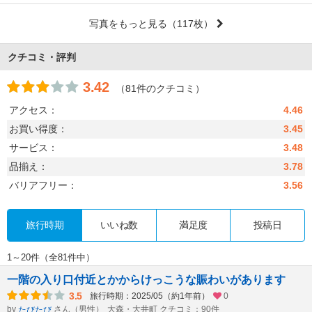
写真をもっと見る
（117枚）
クチコミ・評判
3.42
（81件のクチコミ）
アクセス：
4.46
お買い得度：
3.45
サービス：
3.48
品揃え：
3.78
バリアフリー：
3.56
旅行時期
いいね数
満足度
投稿日
1～20件（全81件中）
一階の入り口付近とかからけっこうな賑わいがあります
3.5
旅行時期：2025/05（約1年前）
0
by
さん（男性）
大森・大井町 クチコミ：90件
たびたび