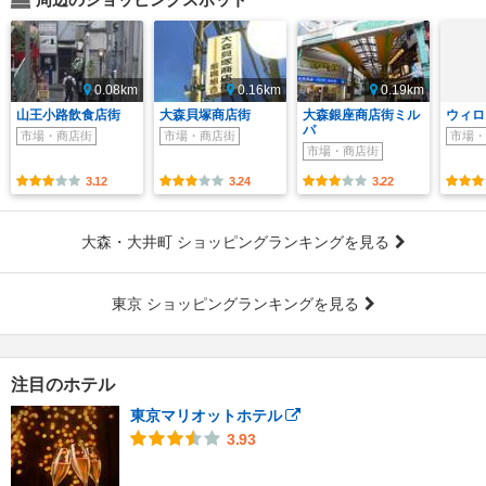
0.08km
0.16km
0.19km
山王小路飲食店街
大森貝塚商店街
大森銀座商店街ミル
ウィロ
パ
市場・商店街
市場・商店街
市場・
市場・商店街
3.12
3.24
3.22
大森・大井町 ショッピングランキングを見る
東京 ショッピングランキングを見る
注目のホテル
東京マリオットホテル
3.93