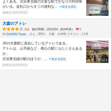
よくある。京浜東北線の主要な駅でかなりの利用客
がいる。改札口からすぐの便利な
...
続きを読む
投稿日:2022/05/22
1
大森のアトレ
4.0
旅行時期：2022/04（約4年前）
0
by
さん（男性）
大森・大井町 クチコミ：11件
DAHON Traveler
JRの大森駅に直結しているアトレである。
アトレは、山手線など、都心の駅にもたくさんある
が、
京浜東北線の駅のほうが、
...
続きを読む
1
投稿日:2022/05/10