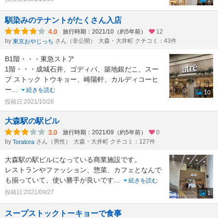
1
馴染みのテナントがたくさん入店
4.0
旅行時期：2021/10（約5年前）
12
by
さん（非公開）
大森・大井町 クチコミ：43件
東京おやじっち
B1階・・・東急ストア
1階・・・成城石井、ゴディバ、築地銀だこ、スー
プ ストック トウキョー、崎陽軒、カルディコーヒ
ー
...
続きを読む
10
投稿日:2021/10/26
大森駅の駅ビル
3.0
旅行時期：2021/09（約5年前）
0
by
さん（男性）
大森・大井町 クチコミ：127件
Toratora
大森駅の駅ビルになっている商業施設です。
レストランやファッション、惣菜、カフェとなんで
も揃っていて、使い勝手が良いです
...
続きを読む
投稿日:2021/09/27
1
スープストックトーキョーで食事