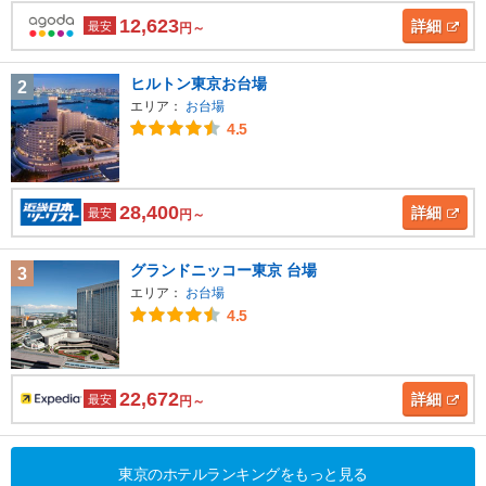
12,623
詳細
最安
円～
ヒルトン東京お台場
2
エリア：
お台場
4.5
28,400
詳細
最安
円～
グランドニッコー東京 台場
3
エリア：
お台場
4.5
22,672
詳細
最安
円～
東京のホテルランキングをもっと見る