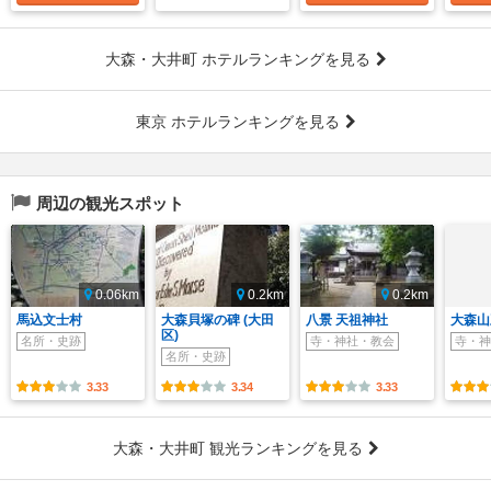
大森・大井町 ホテルランキングを見る
東京 ホテルランキングを見る
周辺の観光スポット
0.06km
0.2km
0.2km
馬込文士村
大森貝塚の碑 (大田
八景 天祖神社
大森山
区)
名所・史跡
寺・神社・教会
寺・神
名所・史跡
3.33
3.34
3.33
大森・大井町 観光ランキングを見る