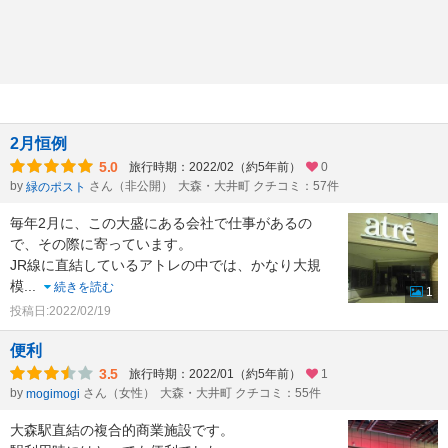
2月恒例
5.0
旅行時期：2022/02（約5年前）
0
by
さん（非公開）
大森・大井町 クチコミ：57件
緑のポスト
毎年2月に、この大盛にある会社で仕事があるの
で、その際に寄っています。
JR線に直結しているアトレの中では、かなり大規
模
...
続きを読む
1
投稿日:2022/02/19
便利
3.5
旅行時期：2022/01（約5年前）
1
by
さん（女性）
大森・大井町 クチコミ：55件
mogimogi
大森駅直結の複合的商業施設です。