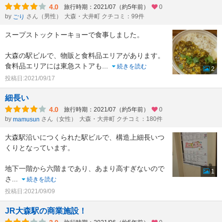
4.0
旅行時期：2021/07（約5年前）
0
by
さん（男性）
大森・大井町 クチコミ：99件
ごり
スープストックトーキョーで食事しました。
大森の駅ビルで、物販と食料品エリアがあります。
食料品エリアには東急ストアも
...
続きを読む
2
投稿日:2021/09/17
細長い
4.0
旅行時期：2021/07（約5年前）
0
by
さん（女性）
大森・大井町 クチコミ：180件
mamusun
大森駅沿いにつくられた駅ビルで、構造上細長いつ
くりとなっています。
地下一階から六階まであり、あまり高すぎないので
1
さ
...
続きを読む
投稿日:2021/09/09
JR大森駅の商業施設！