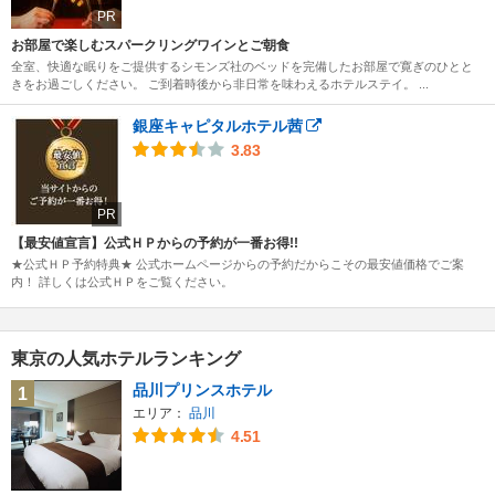
PR
お部屋で楽しむスパークリングワインとご朝食
全室、快適な眠りをご提供するシモンズ社のベッドを完備したお部屋で寛ぎのひとと
きをお過ごしください。 ご到着時後から非日常を味わえるホテルステイ。 ...
銀座キャピタルホテル茜
3.83
PR
【最安値宣言】公式ＨＰからの予約が一番お得!!
★公式ＨＰ予約特典★ 公式ホームページからの予約だからこその最安値価格でご案
内！ 詳しくは公式ＨＰをご覧ください。
東京の人気ホテルランキング
品川プリンスホテル
1
エリア：
品川
4.51