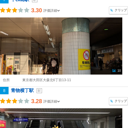
3.30
クリップ
評価詳細
10
住所
東京都大田区大森北6丁目13-11
青物横丁駅
8
駅
3.28
クリップ
評価詳細