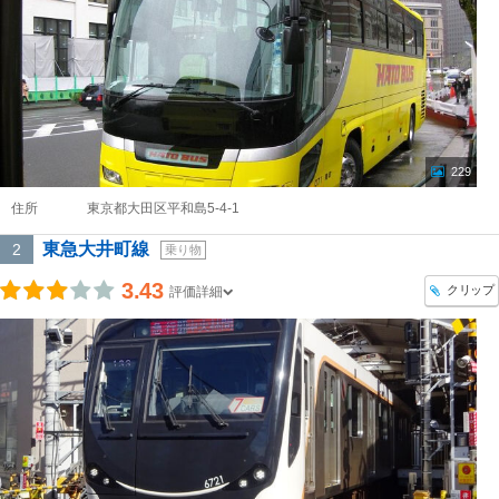
229
住所
東京都大田区平和島5-4-1
東急大井町線
2
乗り物
3.43
クリップ
評価詳細