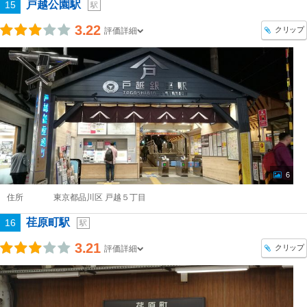
戸越公園駅
15
駅
3.22
クリップ
評価詳細
6
住所
東京都品川区 戸越５丁目
荏原町駅
16
駅
3.21
クリップ
評価詳細