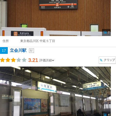
7
住所
東京都品川区 中延５丁目
立会川駅
17
駅
3.21
クリップ
評価詳細
4