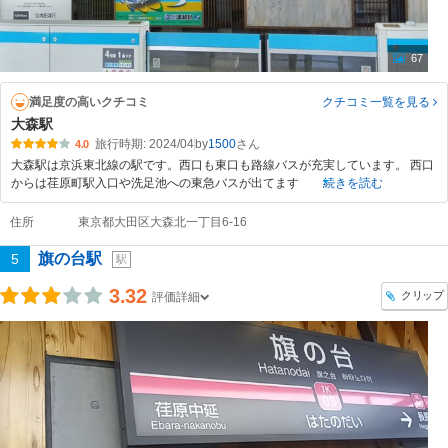
67
満足度の高いクチコミ
クチコミ一覧
を見る
大森駅
旅行時期: 2024/04
by
1500
4.0
大森駅は京浜東北線の駅です。西口も東口も路線バスが充実しています。 西口
からは荏原町駅入口や洗足池への東急バスが出てます
続きを読む
住所
東京都大田区大森北一丁目6-16
旗の台駅
5
駅
3.32
クリップ
評価詳細