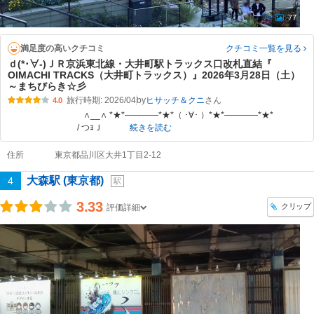
77
満足度の高いクチコミ
クチコミ一覧
を見る
ｄ(*･∀-)ＪＲ京浜東北線・大井町駅トラックス口改札直結『
OIMACHI TRACKS（大井町トラックス）』2026年3月28日（土）
～まちびらき☆彡
旅行時期: 2026/04
by
ヒサッチ＆クニ
4.0
∧__∧ *★*――――*★*（ ･∀･ ）*★*――――*★*
/ つｮＪ
続きを読む
住所
東京都品川区大井1丁目2-12
大森駅 (東京都)
4
駅
3.33
クリップ
評価詳細