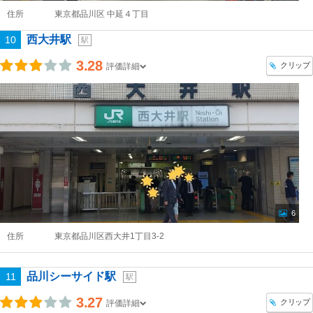
住所
東京都品川区 中延４丁目
西大井駅
10
駅
3.28
クリップ
評価詳細
6
住所
東京都品川区西大井1丁目3-2
品川シーサイド駅
11
駅
3.27
クリップ
評価詳細