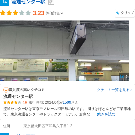
流通センター駅
14
駅
3.23
クリップ
評価詳細
9
満足度の高いクチコミ
クチコミ一覧
を見る
流通センター駅
旅行時期: 2024/04
by
1500
4.0
流通センター駅は東京モノレール羽田線の駅です。 周りはほとんどが工業用地
で、東京流通センターやトラックターミナル、倉庫な
続きを読む
住所
東京都大田区平和島六丁目1-2