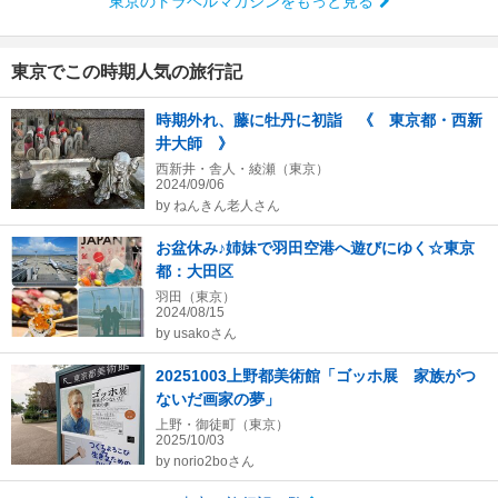
東京のトラベルマガジンをもっと見る
東京でこの時期人気の旅行記
時期外れ、藤に牡丹に初詣 《 東京都・西新
井大師 》
西新井・舎人・綾瀬（東京）
2024/09/06
by
ねんきん老人さん
お盆休み♪姉妹で羽田空港へ遊びにゆく☆東京
都：大田区
羽田（東京）
2024/08/15
by
usakoさん
20251003上野都美術館「ゴッホ展 家族がつ
ないだ画家の夢」
上野・御徒町（東京）
2025/10/03
by
norio2boさん