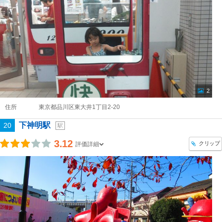
2
住所
東京都品川区東大井1丁目2-20
下神明駅
20
駅
3.12
クリップ
評価詳細