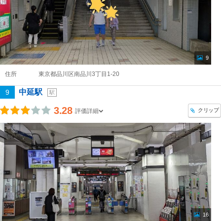
9
住所
東京都品川区南品川3丁目1-20
中延駅
9
駅
3.28
クリップ
評価詳細
16