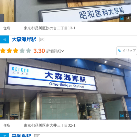
31
住所
東京都品川区旗の台二丁目13-1
大森海岸駅
6
駅
3.30
クリップ
評価詳細
13
住所
東京都品川区南大井三丁目32-1
平和島駅
7
駅