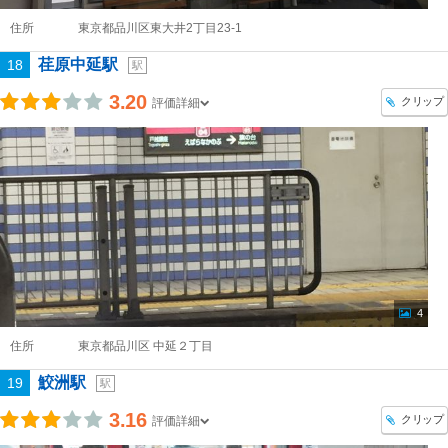
住所
東京都品川区東大井2丁目23-1
荏原中延駅
18
駅
3.20
クリップ
評価詳細
4
住所
東京都品川区 中延２丁目
鮫洲駅
19
駅
3.16
クリップ
評価詳細