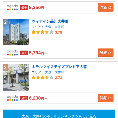
9,356
詳細
最安
円～
ヴィアイン品川大井町
2
エリア：
大森・大井町
3.78
5,794
詳細
最安
円～
ホテルマイステイズプレミア大森
3
エリア：
大森・大井町
3.73
6,230
詳細
最安
円～
大森・大井町のホテルランキングをもっと見る