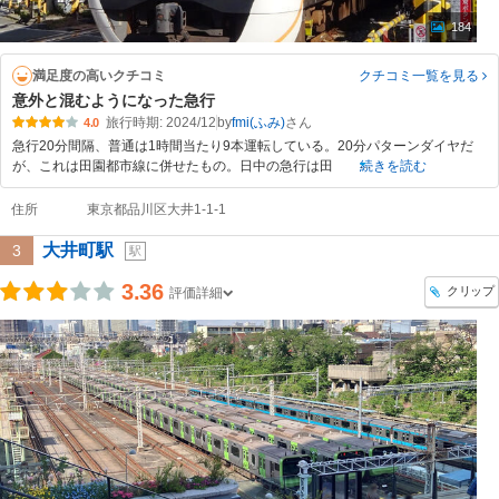
184
満足度の高いクチコミ
クチコミ一覧
を見る
意外と混むようになった急行
旅行時期: 2024/12
by
fmi(ふみ)
4.0
急行20分間隔、普通は1時間当たり9本運転している。20分パターンダイヤだ
が、これは田園都市線に併せたもの。日中の急行は田
続きを読む
住所
東京都品川区大井1-1-1
大井町駅
3
駅
3.36
クリップ
評価詳細