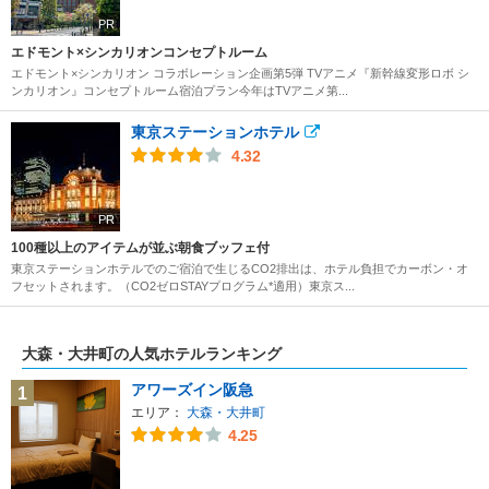
PR
エドモント×シンカリオンコンセプトルーム
エドモント×シンカリオン コラボレーション企画第5弾 TVアニメ『新幹線変形ロボ シ
ンカリオン』コンセプトルーム宿泊プラン今年はTVアニメ第...
東京ステーションホテル
4.32
PR
100種以上のアイテムが並ぶ朝食ブッフェ付
東京ステーションホテルでのご宿泊で生じるCO2排出は、ホテル負担でカーボン・オ
フセットされます。（CO2ゼロSTAYプログラム*適用）東京ス...
大森・大井町の人気ホテルランキング
アワーズイン阪急
1
エリア：
大森・大井町
4.25