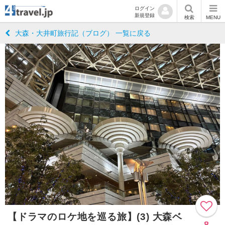
ログイン
新規登録
検索
MENU
大森・大井町旅行記（ブログ） 一覧に戻る
【ドラマのロケ地を巡る旅】(3) 大森ベ
8