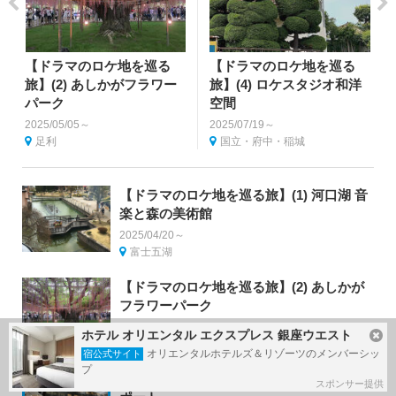
【ドラマのロケ地を巡る
【ドラマのロケ地を巡る
旅】(2) あしかがフラワー
旅】(4) ロケスタジオ和洋
パーク
空間
2025/05/05～
2025/07/19～
足利
国立・府中・稲城
【ドラマのロケ地を巡る旅】(1) 河口湖 音
楽と森の美術館
2025/04/20～
富士五湖
【ドラマのロケ地を巡る旅】(2) あしかが
フラワーパーク
2025/05/05～
ホテル オリエンタル エクスプレス 銀座ウエスト
足利
オリエンタルホテルズ＆リゾーツのメンバーシッ
宿公式サイト
プ
【ドラマのロケ地を巡る旅】(3) 大森ベル
スポンサー提供