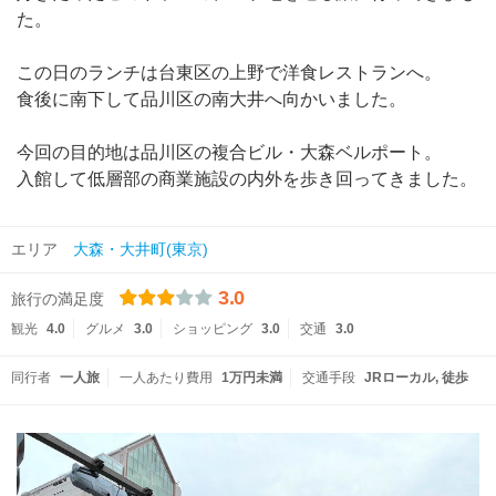
た。
この日のランチは台東区の上野で洋食レストランへ。
食後に南下して品川区の南大井へ向かいました。
今回の目的地は品川区の複合ビル・大森ベルポート。
入館して低層部の商業施設の内外を歩き回ってきました。
エリア
大森・大井町(東京)
3.0
旅行の満足度
観光
4.0
グルメ
3.0
ショッピング
3.0
交通
3.0
同行者
一人旅
一人あたり費用
1万円未満
交通手段
JRローカル
徒歩