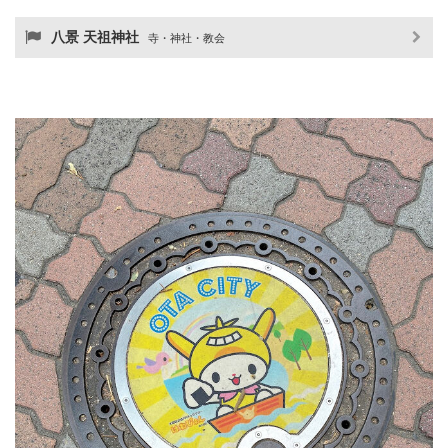
八景 天祖神社
寺・神社・教会