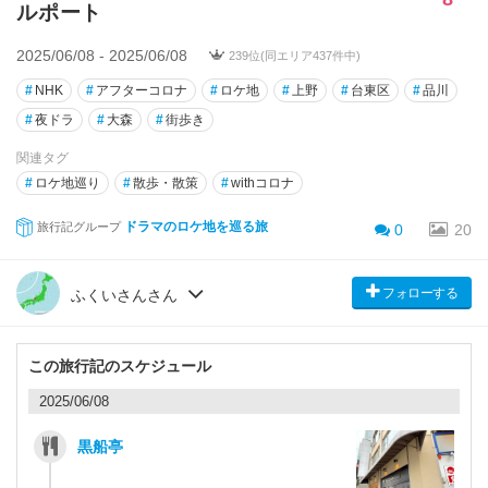
ルポート
2025/06/08 - 2025/06/08
239位(同エリア437件中)
#
NHK
#
アフターコロナ
#
ロケ地
#
上野
#
台東区
#
品川
#
夜ドラ
#
大森
#
街歩き
関連タグ
#
ロケ地巡り
#
散歩・散策
#
withコロナ
ドラマのロケ地を巡る旅
旅行記グループ
0
20
フォローする
ふくいさんさん
この旅行記のスケジュール
2025/06/08
黒船亭