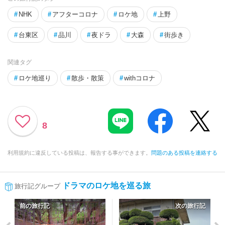
#
NHK
#
アフターコロナ
#
ロケ地
#
上野
#
台東区
#
品川
#
夜ドラ
#
大森
#
街歩き
関連タグ
#
ロケ地巡り
#
散歩・散策
#
withコロナ
8
利用規約に違反している投稿は、報告する事ができます。
問題のある投稿を連絡する
ドラマのロケ地を巡る旅
旅行記グループ
前の旅行記
次の旅行記