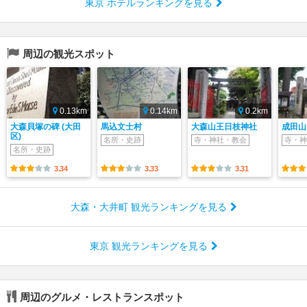
東京 ホテルランキングを見る
周辺の観光スポット
0.13km
0.14km
0.2km
大森貝塚の碑 (大田
馬込文士村
大森山王日枝神社
成田山
区)
名所・史跡
寺・神社・教会
寺・神
名所・史跡
3.34
3.33
3.31
大森・大井町 観光ランキングを見る
東京 観光ランキングを見る
周辺のグルメ・レストランスポット