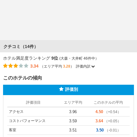
クチコミ（14件）
ホテル満足度ランキング
9位
(大森・大井町 46件中）
3.34
（エリア平均
3.28
）
評価内訳
このホテルの傾向
評価別
評価項目
エリア平均
このホテルの平均
アクセス
3.96
4.50
（+0.54）
コストパフォーマンス
3.59
3.64
（+0.05）
客室
3.51
3.50
（-0.01）