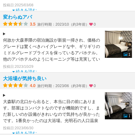
す。一階にコンビニもありビジネスホテルとしては
投稿日:2025/03/08
満足度は高いですね。繁
続きを読む
変わらぬアパ
3.5
旅行時期：2023/10（約3年前）
0
何故か大森界隈の宿泊施設が新規一掃され、価格の
グレードは驚くべきハイグレードな中、ギリギリの
ミドルグレードプライスを保っているアパホテル。
1
他のアパホテルのようにモーニング等は充実してい
ないものの、
投稿日:2023/10/29
続きを読む
大浴場が気持ち良い
4.0
旅行時期：2023/06（約3年前）
0
大森駅の北口から出ると、本当に目の前にありま
す。部屋はコンパクトなのですが機能的ですし、ま
だ新しいのか設備がきれいなので気持ちが良かった
1
です。1番良かったのは大浴場。光明石の人口温泉
ですが、広々してい
投稿日:2023/06/30
続きを読む