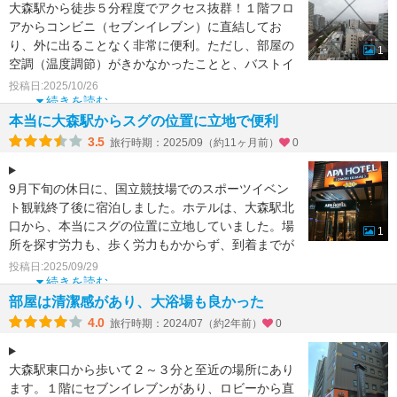
大森駅から徒歩５分程度でアクセス抜群！１階フロ
アからコンビニ（セブンイレブン）に直結してお
り、外に出ることなく非常に便利。ただし、部屋の
1
空調（温度調節）がきかなかったことと、バストイ
レルームの換気がス
投稿日:2025/10/26
続きを読む
本当に大森駅からスグの位置に立地で便利
3.5
旅行時期：2025/09（約11ヶ月前）
0
9月下旬の休日に、国立競技場でのスポーツイベン
ト観戦終了後に宿泊しました。ホテルは、大森駅北
口から、本当にスグの位置に立地していました。場
1
所を探す労力も、歩く労力もかからず、到着までが
楽でした。また、
投稿日:2025/09/29
続きを読む
部屋は清潔感があり、大浴場も良かった
4.0
旅行時期：2024/07（約2年前）
0
大森駅東口から歩いて２～３分と至近の場所にあり
ます。１階にセブンイレブンがあり、ロビーから直