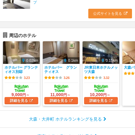
プ
公式サイトを見る
周辺のホテル
0.02km
0.1km
0.15km
ホテルバー グランテ
ホテルバー グラン
JR東日本ホテルメッ
大森パ
ィオス別邸
ティオス
ツ大森
3.23
3.26
3.32
9,000
11,000
10,200
円～
円～
円～
詳細
を見る
詳細
を見る
詳細
を見る
大森・大井町 ホテルランキングを見る