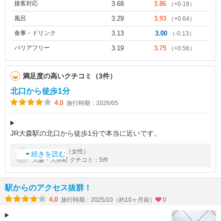
接客対応
3.68
3.86
（+0.18）
風呂
3.29
3.93
（+0.64）
食事・ドリンク
3.13
3.00
（-0.13）
バリアフリー
3.19
3.75
（+0.56）
満足度の高いクチコミ（3件）
北口から徒歩1分
4.0
旅行時期：2026/05
JR大森駅の北口から徒歩1分で本当に近いです。
メインの改札ではなくて、ホームの端なので、人の流れもそこま
by
さん（女性）
ルル
で多くなくて、移動にとても便利です。
続きを読む
大森・大井町 クチコミ：5件
ホテル一階にコンビニのセブンイレブンもあり、大浴場も
駅からのアクセス抜群！
4.0
旅行時期：2025/10（約10ヶ月前）
0