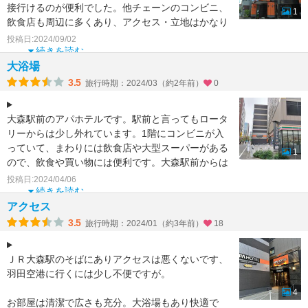
接行けるのが便利でした。他チェーンのコンビニ、
1
飲食店も周辺に多くあり、アクセス・立地はかなり
良かったです。
投稿日:2024/09/02
続きを読む
大浴場
3.5
旅行時期：2024/03（約2年前）
0
大森駅前のアパホテルです。駅前と言ってもロータ
リーからは少し外れています。1階にコンビニが入
っていて、まわりには飲食店や大型スーパーがある
1
ので、飲食や買い物には便利です。大森駅前からは
羽田空港に路線バ
投稿日:2024/04/06
続きを読む
アクセス
3.5
旅行時期：2024/01（約3年前）
18
ＪＲ大森駅のそばにありアクセスは悪くないです、
羽田空港に行くには少し不便ですが。
4
お部屋は清潔で広さも充分。大浴場もあり快適で