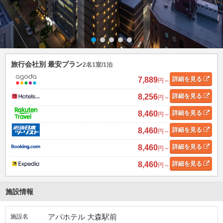
旅行会社別 最安プラン
2名1室/1泊
7,889
詳細
を見る
円～
8,256
詳細
を見る
円～
8,460
詳細
を見る
円～
8,460
詳細
を見る
円～
8,460
詳細
を見る
円～
8,460
詳細
を見る
円～
施設情報
アパホテル 大森駅前
施設名