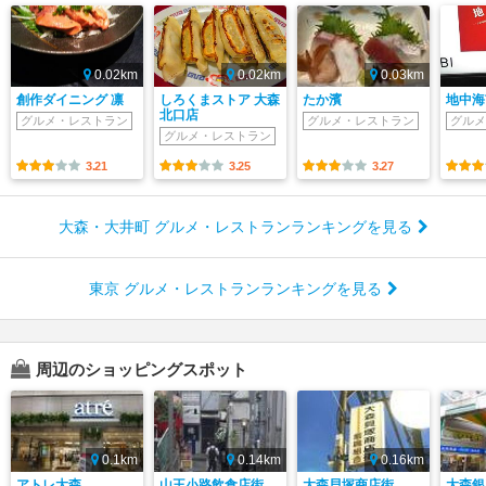
0.02km
0.02km
0.03km
創作ダイニング 凛
しろくまストア 大森
たか濱
地中海市
北口店
グルメ・レストラン
グルメ・レストラン
グルメ
グルメ・レストラン
3.21
3.25
3.27
大森・大井町 グルメ・レストランランキングを見る
東京 グルメ・レストランランキングを見る
周辺のショッピングスポット
0.1km
0.14km
0.16km
アトレ大森
山王小路飲食店街
大森貝塚商店街
大森銀