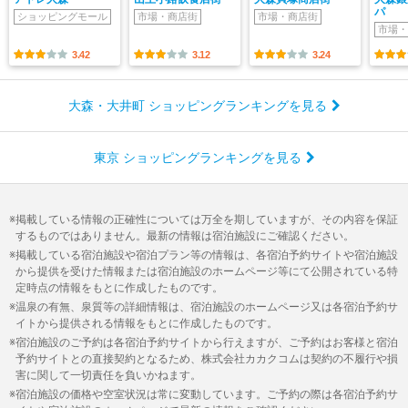
パ
ショッピングモール
市場・商店街
市場・商店街
市場・
3.42
3.12
3.24
大森・大井町 ショッピングランキングを見る
東京 ショッピングランキングを見る
掲載している情報の正確性については万全を期していますが、その内容を保証
するものではありません。最新の情報は宿泊施設にご確認ください。
掲載している宿泊施設や宿泊プラン等の情報は、各宿泊予約サイトや宿泊施設
から提供を受けた情報または宿泊施設のホームページ等にて公開されている特
定時点の情報をもとに作成したものです。
温泉の有無、泉質等の詳細情報は、宿泊施設のホームページ又は各宿泊予約サ
イトから提供される情報をもとに作成したものです。
宿泊施設のご予約は各宿泊予約サイトから行えますが、ご予約はお客様と宿泊
予約サイトとの直接契約となるため、株式会社カカクコムは契約の不履行や損
害に関して一切責任を負いかねます。
宿泊施設の価格や空室状況は常に変動しています。ご予約の際は各宿泊予約サ