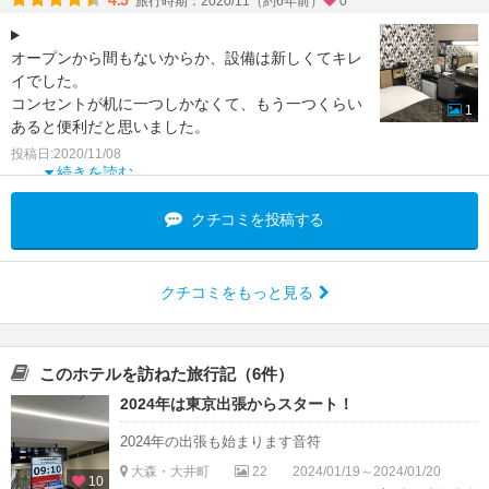
4.5
旅行時期：2020/11（約6年前）
0
オープンから間もないからか、設備は新しくてキレ
イでした。
コンセントが机に一つしかなくて、もう一つくらい
1
あると便利だと思いました。
セブンイレブン直轄なのは嬉しいです。
投稿日:2020/11/08
大浴場も気持ちよくて、滞
続きを読む
クチコミを投稿する
クチコミをもっと見る
このホテルを訪ねた旅行記（6件）
2024年は東京出張からスタート！
2024年の出張も始まります音符
大森・大井町
22
2024/01/19～2024/01/20
10