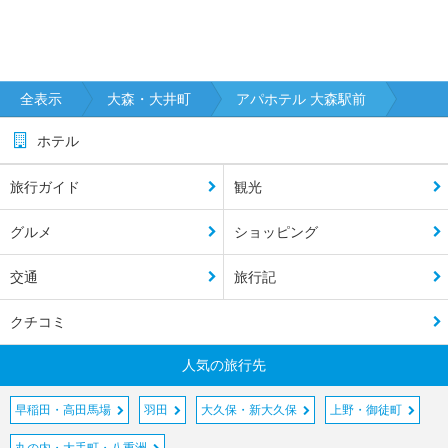
全表示
大森・大井町
アパホテル 大森駅前
ホテル
旅行ガイド
観光
グルメ
ショッピング
交通
旅行記
クチコミ
人気の旅行先
早稲田・高田馬場
羽田
大久保・新大久保
上野・御徒町
丸の内・大手町・八重洲