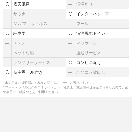
露天風呂
―
混浴あり
―
サウナ
インターネット可
―
ジム/フィットネス
―
プール
駐車場
洗浄機能トイレ
―
エステ
―
マッサージ
―
ペット対応
―
送迎サービス
―
ランドリーサービス
コンビニ近く
航空券・JR付き
―
パソコン貸出し
※未対応または確認がとれない場合に、「―」と表示されます。
※フォートラベルはクチコミサイトという性質上、施設情報は保証されませんので、必
ず事前にご確認のうえご利用ください。