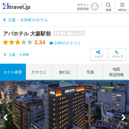
ログイン
新規登録
検索
MENU
大森・大井町のホテル
アパホテル 大森駅前
スタンダードホテル
3.34
14件のクチコミ
大森・大井町
シェア
クリップ
地図
ホテル概要
クチコミ
旅行記
写真
周辺情報