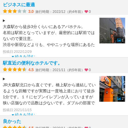
ビジネスに最適
3.0
旅行時期：2022/12（約4年前）
0
大森駅から徒歩3分くらいにあるアパホテル。
名前は駅前となっていますが、厳密的には駅前では
ないので要注意。
1
渋谷や新宿などよりも、ややニッチな場所にあるた
め、価格も抑えられている印象です。
投稿日:2022/12/29
掃除
続きを読む
駅直近の便利なホテルです。
4.5
旅行時期：2021/11（約5年前）
0
JR大森駅北口から直ぐです。橋上駅から連結してい
るような距離ですが実際は一度地上道におりて徒歩
1分です。１ｆにセブンイレブンが入っていますが
2
狭い店舗なので品数は少ないです。ダブルの部屋で
すがコンパクト
投稿日:2021/11/15
続きを読む
良かった