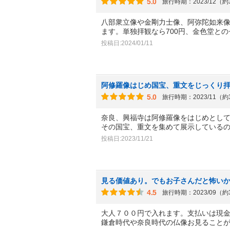
5.0
旅行時期：2023/12（
八部衆立像や金剛力士像、阿弥陀如来
ます。単独拝観なら700円、金色堂と
投稿日:2024/01/11
阿修羅像はじめ国宝、重文をじっくり
5.0
旅行時期：2023/11（
奈良、興福寺は阿修羅像をはじめとし
その国宝、重文を集めて展示している
投稿日:2023/11/21
見る価値あり。でもお子さんだと怖い
4.5
旅行時期：2023/09（
大人７００円で入れます。支払いは現
鎌倉時代や奈良時代の仏像お見ること