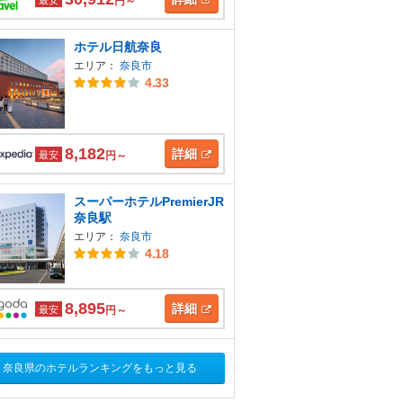
円～
ホテル日航奈良
エリア：
奈良市
4.33
8,182
詳細
最安
円～
スーパーホテルPremierJR
奈良駅
エリア：
奈良市
4.18
8,895
詳細
最安
円～
奈良県のホテルランキングをもっと見る