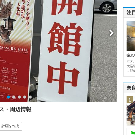
注
疲れ
ホテ
大浴場
～翌9
奈
1
ス・周辺情報
計画
を作成