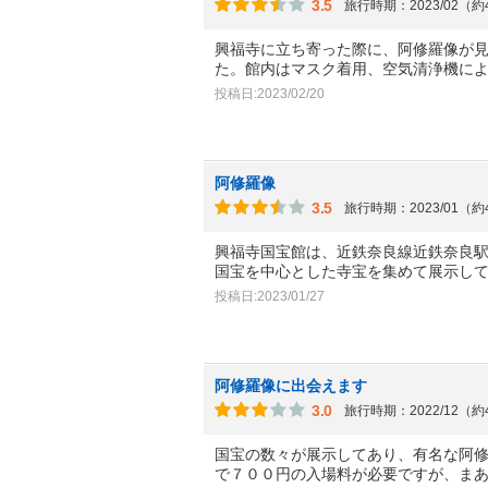
3.5
旅行時期：2023/02（
興福寺に立ち寄った際に、阿修羅像が見
た。館内はマスク着用、空気清浄機に
投稿日:2023/02/20
阿修羅像
3.5
旅行時期：2023/01（
興福寺国宝館は、近鉄奈良線近鉄奈良駅
国宝を中心とした寺宝を集めて展示し
投稿日:2023/01/27
阿修羅像に出会えます
3.0
旅行時期：2022/12（
国宝の数々が展示してあり、有名な阿
で７００円の入場料が必要ですが、ま