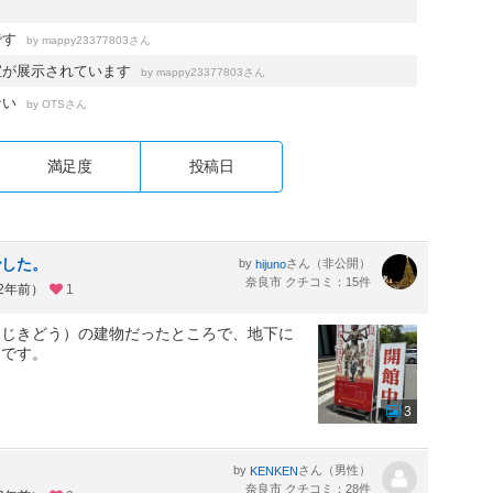
です
by
さん
mappy23377803
宝が展示されています
by
さん
mappy23377803
ない
by
さん
OTS
満足度
投稿日
でした。
by
さん（非公開）
hijuno
奈良市 クチコミ：15件
約2年前）
1
（じきどう）の建物だったところで、地下に
うです。
3
by
さん（男性）
KENKEN
奈良市 クチコミ：28件