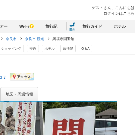
ゲストさん、
こんにちは
ログインはこちら
アー
Wi-Fi
旅行記
旅行ガイド
ホテル
国内
奈良市
奈良市 観光
興福寺国宝館
ショッピング
交通
ホテル
旅行記
Q＆A
コミ
アクセス
地図・周辺情報