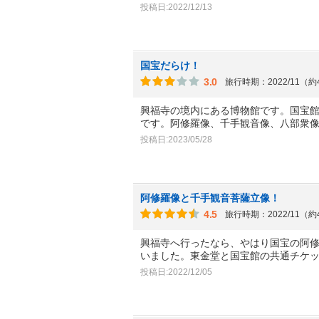
投稿日:2022/12/13
国宝だらけ！
3.0
旅行時期：2022/11（
興福寺の境内にある博物館です。国宝
です。阿修羅像、千手観音像、八部衆
投稿日:2023/05/28
阿修羅像と千手観音菩薩立像！
4.5
旅行時期：2022/11（
興福寺へ行ったなら、やはり国宝の阿
いました。東金堂と国宝館の共通チケ
投稿日:2022/12/05