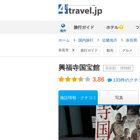
旅行ガイド
ホテル
ツ
海外
ホーム
国内旅行
近畿地方
奈良県
×
奈良市
旅行ガイド
観光
グルメ
興福寺国宝館
美術館・博物館
3.86
133件のクチ
施設情報・クチコミ
写真