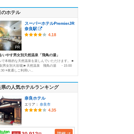
目のホテル
スーパーホテルPremierJR
奈良駅
4.18
PR
をいやす男女別天然温泉「飛鳥の湯」
ルで本格的な天然温泉を楽しんでいただけます。 ■
(男女別大浴場)■ 天然温泉 飛鳥の湯 ・15:00
:30 ※夜通しご利用い...
良県の人気ホテルランキング
奈良ホテル
エリア：
奈良市
4.35
30,912
詳細
最安