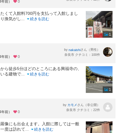
約4年前）
0
たくて入館料700円を支払って入館しまし
より換気がし
...
続きを読む
1
by
さん（男性）
nakaishi
奈良市 クチコミ：100件
約4年前）
0
から徒歩5分ほどのところにある興福寺の、
ている建物で
...
続きを読む
1
by
さん（非公開）
カモメ
奈良市 クチコミ：22件
約4年前）
0
修羅像にも出会えます。入館に際しては一般
あ一度は訪れて
...
続きを読む