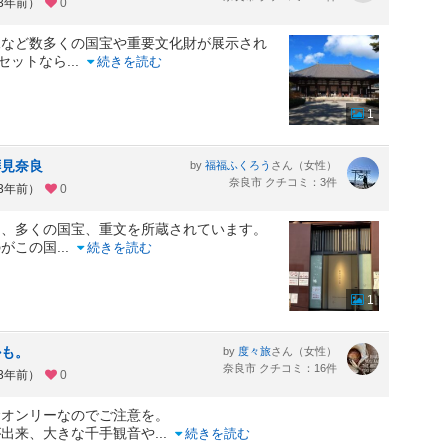
約3年前）
0
像など数多くの国宝や重要文化財が展示され
のセットなら
...
続きを読む
1
拝見奈良
by
さん（女性）
福福ふくろう
奈良市 クチコミ：3件
約3年前）
0
て、多くの国宝、重文を所蔵されています。
のがこの国
...
続きを読む
1
かも。
by
さん（女性）
度々旅
奈良市 クチコミ：16件
約3年前）
0
金オンリーなのでご注意を。
が出来、大きな千手観音や
...
続きを読む