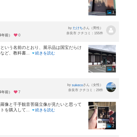
1
by
さん（男性）
たけち
奈良市 クチコミ：155件
約4年前）
0
館という名前のとおり、展示品は国宝だらけ
像など、教科書
...
続きを読む
1
by
さん（女性）
sukeco
奈良市 クチコミ：29件
約4年前）
7
修羅像と千手観音菩薩立像が見たいと思って
ットを購入して
...
続きを読む
2