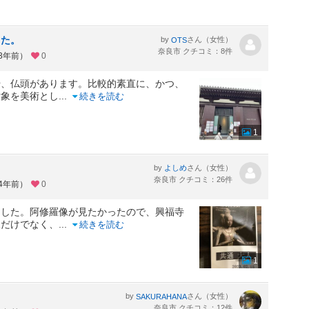
した。
by
さん（女性）
OTS
奈良市 クチコミ：8件
約3年前）
0
や、仏頭があります。比較的素直に、かつ、
対象を美術とし
...
続きを読む
1
by
さん（女性）
よしめ
奈良市 クチコミ：26件
約4年前）
0
ました。阿修羅像が見たかったので、興福寺
像だけでなく、
...
続きを読む
1
by
さん（女性）
SAKURAHANA
奈良市 クチコミ：12件