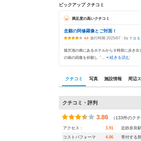
ピックアップ クチコミ
満足度の高いクチコミ
念願の阿修羅像とご対面！
旅行時期 2025/07
by
Ｔ
4.0
猿沢池の南にあるホテルから９時前に歩き出
続きを読む
の病の回復を祈願し「
...
クチコミ
写真
施設情報
周辺
クチコミ・評判
3.86
（133件のク
アクセス：
3.91
近鉄奈良
コストパフォーマ
4.06
寄付する