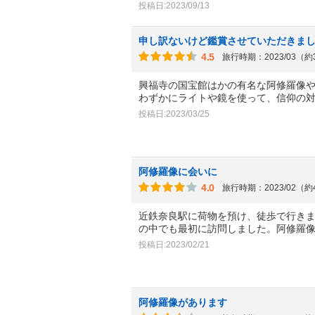
投稿日:2023/09/13
申し訳ないけど鑑賞させていただきま
4.5
旅行時期：2023/03（
興福寺の国宝館はかの有名な阿修羅像
わずかにライトや鏡を使って、信仰の
投稿日:2023/03/25
阿修羅像に会いに
4.0
旅行時期：2023/02（
近鉄奈良駅に荷物を預け、徒歩で行き
の中でも最初に訪問しました。阿修羅
投稿日:2023/02/21
阿修羅像があります