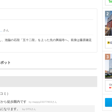
2
さん
ＯＳＨＩ
し、池脇の石段「五十二段」を上った先の興福寺へ。前身は藤原鎌足
3
スポット
チコミ）
駅から徒歩圏内です
by
さん
mappy23377803
気になります。
by
さん
OTS