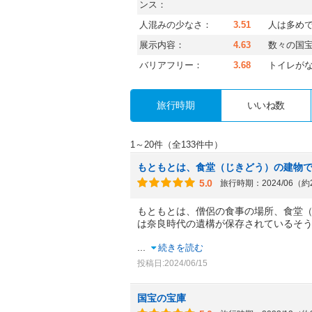
ンス：
人混みの少なさ：
3.51
人は多め
展示内容：
4.63
数々の国
バリアフリー：
3.68
トイレが
旅行時期
いいね数
1～20件（全133件中）
もともとは、食堂（じきどう）の建物
5.0
旅行時期：2024/06（
もともとは、僧侶の食事の場所、食堂
は奈良時代の遺構が保存されているそ
...
続きを読む
投稿日:2024/06/15
国宝の宝庫