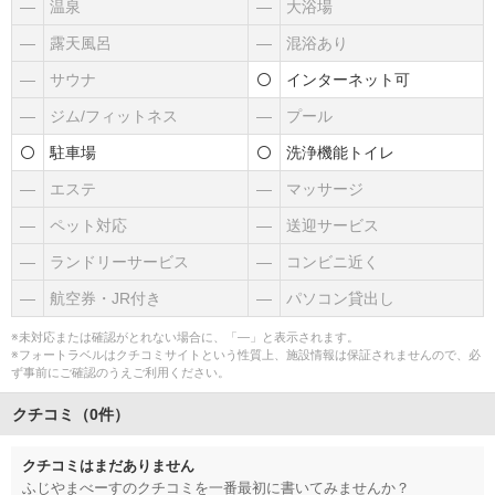
―
温泉
―
大浴場
―
露天風呂
―
混浴あり
―
サウナ
インターネット可
―
ジム/フィットネス
―
プール
駐車場
洗浄機能トイレ
―
エステ
―
マッサージ
―
ペット対応
―
送迎サービス
―
ランドリーサービス
―
コンビニ近く
―
航空券・JR付き
―
パソコン貸出し
※未対応または確認がとれない場合に、「―」と表示されます。
※フォートラベルはクチコミサイトという性質上、施設情報は保証されませんので、必
ず事前にご確認のうえご利用ください。
クチコミ（0件）
クチコミはまだありません
ふじやまべーすのクチコミを一番最初に書いてみませんか？