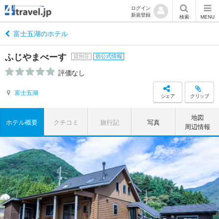
ログイン
新規登録
検索
MENU
富士五湖のホテル
ふじやまべーす
貸別荘
宿公式情報
評価なし
富士五湖
シェア
クリップ
地図
ホテル概要
クチコミ
旅行記
写真
周辺情報