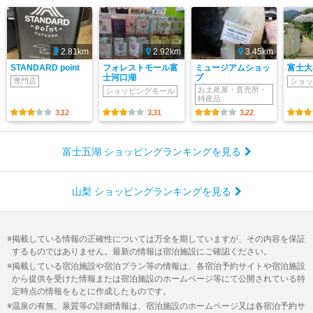
2.81km
2.92km
3.45km
STANDARD point
フォレストモール富
ミュージアムショッ
富士大
士河口湖
プ
専門店
ショッ
お土産屋・直売所・
ショッピングモール
特産品
3.12
3.31
3.22
富士五湖 ショッピングランキングを見る
山梨 ショッピングランキングを見る
掲載している情報の正確性については万全を期していますが、その内容を保証
するものではありません。最新の情報は宿泊施設にご確認ください。
掲載している宿泊施設や宿泊プラン等の情報は、各宿泊予約サイトや宿泊施設
から提供を受けた情報または宿泊施設のホームページ等にて公開されている特
定時点の情報をもとに作成したものです。
温泉の有無、泉質等の詳細情報は、宿泊施設のホームページ又は各宿泊予約サ