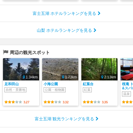
富士五湖 ホテルランキングを見る
山梨 ホテルランキングを見る
周辺の観光スポット
1.34km
1.73km
2.13km
足和田山
小海公園
紅葉台
桜庵 
&スパ
自然・景勝地
公園・植物園
紅葉
温泉
3.27
3.32
3.35
富士五湖 観光ランキングを見る