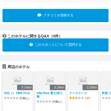
クチコミを投稿する
このホテルに関するQ&A（0件）
このスポットについて質問する
周辺のホテル
0.14km
0.19km
0.28km
THE［］TIME FUJI
Villa Blue 富士河口
クースクース
民宿 
湖
評価なし
2.93
評価なし