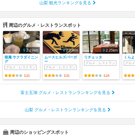
山梨 観光ランキングを見る
周辺のグルメ・レストランスポット
2.19km
2.23km
2.25km
桜庵 サクラダイニン
ムースヒルズバーガ
リチェッタ
くらよ
グ
ー
グルメ・レストラン
グルメ
グルメ・レストラン
グルメ・レストラン
3.21
3.31
3.24
富士五湖 グルメ・レストランランキングを見る
山梨 グルメ・レストランランキングを見る
周辺のショッピングスポット