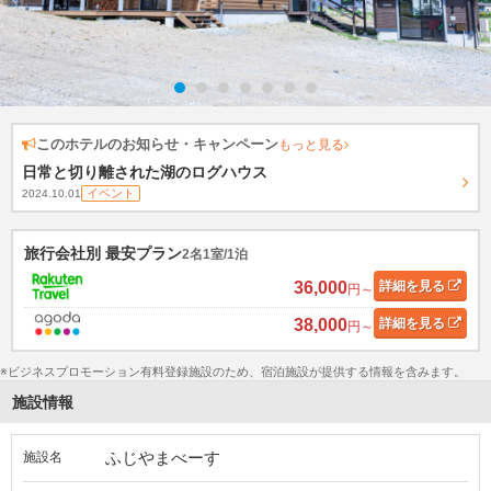
このホテルのお知らせ・キャンペーン
もっと見る
日常と切り離された湖のログハウス
イベント
2024.10.01
旅行会社別 最安プラン
2名1室/1泊
36,000
詳細
を見る
円～
38,000
詳細
を見る
円～
※ビジネスプロモーション有料登録施設のため、宿泊施設が提供する情報を含みます。
施設情報
ふじやまべーす
施設名