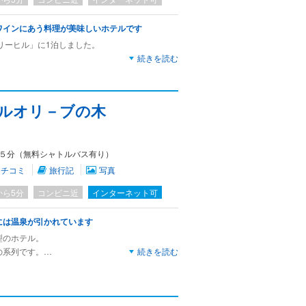
ワインにあう料理が美味しいホテルです
リーヒル」に1泊しました。
続きを読む
でしたが、
ではわかりやすく詳細にご説明いただきました。
テルオリ－ブの木
レ、洗面、UBあり）でした。空の冷蔵庫もあり
５分（無料シャトルバス有り）
スタイルでした、
感じです。
クチコミ
旅行記
写真
にあう料理が多いです。
から5分
コンビニ近
インターネット可
。
には温泉が引かれています
風呂、サウナと水風呂があります。
型のホテル。
変リーズナブルでした。
の系列です。
続きを読む
いです。
そこでお風呂と夕食も楽しめました。
ジ戻ればいいだけなので、お酒も楽しめます。