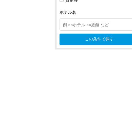
貸別荘
伊東・富戸・伊豆高原
ホテル名
東伊豆（熱川・稲取・河津）
西伊豆（土肥・堂ヶ島）
この条件で探す
中伊豆（伊豆長岡・修善寺）
中伊豆（伊豆長岡・修善寺）す
伊豆長岡温泉
大仁温泉
修善寺温泉
月ヶ瀬・吉奈温泉・船原温泉
天城湯ヶ島温泉
伊豆市
南伊豆（下田・蓮台寺）