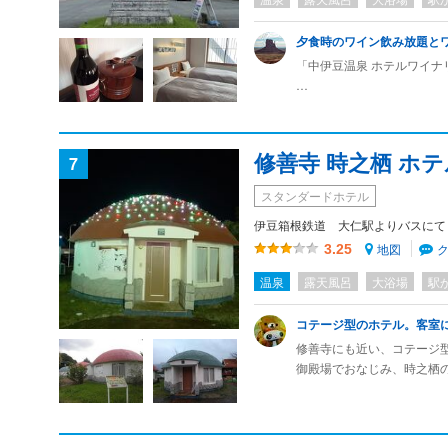
夕食時のワイン飲み放題と
「中伊豆温泉 ホテルワイナ
チェックイン手続きは15時
スムーズで、エントランス
修善寺 時之栖 ホ
7
お部屋は、3階ツイン（トイ
ます。
スタンダードホテル
伊豆箱根鉄道 大仁駅よりバスにて
夕食、朝食ともにバッフェ
夕食は手作りなものが多い
地図
3.25
ワイン飲み放題で、ワイン
温泉
露天風呂
大浴場
駅
朝食は普通のバッフェです
コテージ型のホテル。客室
温泉は、2階に内湯と露天
修善寺にも近い、コテージ
1泊2食付きでの金額は、大
御殿場でおなじみ、時之栖
また機会があれば宿泊した
敷地内に温浴施設があり、
お風呂入って食べてコテー