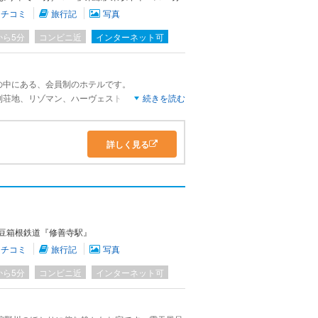
クチコミ
旅行記
写真
から5分
コンビニ近
インターネット可
の中にある、会員制のホテルです。
別荘地、リゾマン、ハーヴェストがあります。
続きを読む
北側の部屋の希望が多いホテルです。
ルが無いのが残念です。
ストランです。
詳しく見る
たです。
。
/伊豆箱根鉄道『修善寺駅』
クチコミ
旅行記
写真
から5分
コンビニ近
インターネット可