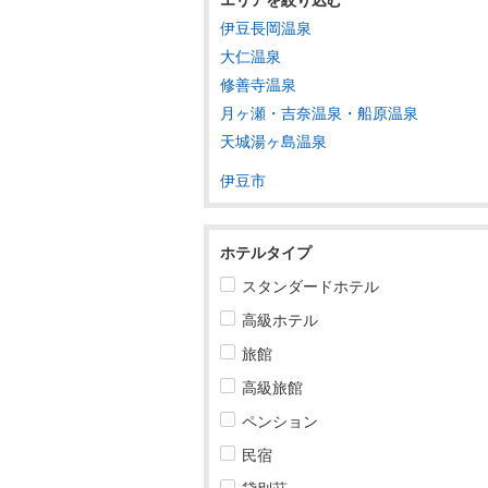
伊豆長岡温泉
東北
大仁温泉
修善寺温泉
関東
月ヶ瀬・吉奈温泉・船原温泉
甲信越
天城湯ヶ島温泉
北陸
伊豆市
東海
ホテルタイプ
岐阜
スタンダードホテル
静岡
高級ホテル
静岡すべて
旅館
静岡・清水・焼津・藤枝
高級旅館
ペンション
御殿場・三島・沼津
民宿
熱海・伊豆多賀・網代