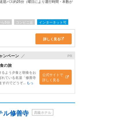
送迎バス約25分（曜日により運行時間・本数が
から5分
コンビニ近
インターネット可
詳しく見る
ャンペーン
PR
食の旅
けるよう夕食と朝食をお
公式サイトで
ばれている名湯「修善寺
詳しく見る
すのでどうぞ...
もっ
テル修善寺
高級ホテル