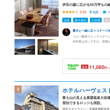
伊豆の森に広がる50万坪もの
夜も朝も何度も露天風呂に
地図
3.52
ました
温泉
露天風呂
大浴場
駅
愛犬と一緒に広々コテージ
コスパ重視でドッグコテー
内外装は古いですが、部屋
が良いと感じました。
マリオット横のドッグラン
あるドッグランなので、ジ
じました。
11,080
最安
円～
3
ホテルハーヴェス
富士山の見える展望温泉大浴
宿泊できるロッジも併設。
伊豆スカイライン・天城高原料金所