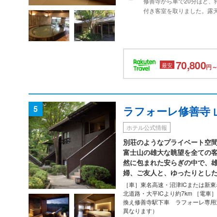
修善寺から車で20分ほど
付き客室を取りました。露
理です。それだけに部屋付
必要なかったのかもしれな
70,800
最安
円～
5
ラフォーレ修善寺 
ホテル公式情報
別荘のようなプライベート空
富士山の雄大な眺望を全ての
然に包まれた安らぎの中で、
婦、ご友人と、ゆったりとし
［車］東名高速・沼津ICまたは新東
北道路・大平ICより約7km ［電
換え修善寺駅下車 ラフォーレ専用
異なります）