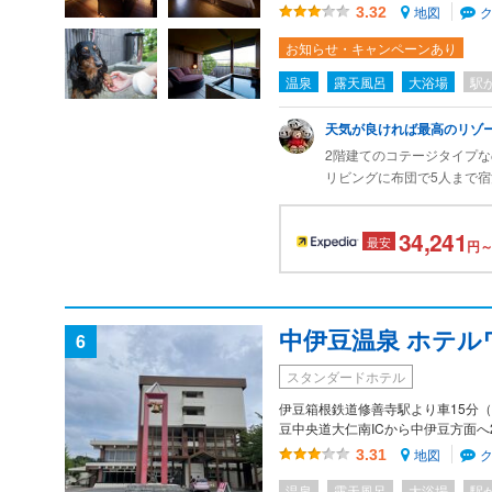
地図
3.32
お知らせ・キャンペーンあり
温泉
露天風呂
大浴場
駅
天気が良ければ最高のリゾ
2階建てのコテージタイプ
リビングに布団で5人まで
にある温泉露天風呂。24
ルコニーからは、天気が良け
34,241
最安
回は露天風呂に入るくらい
円～
中伊豆温泉 ホテ
6
スタンダードホテル
伊豆箱根鉄道修善寺駅より車15分
豆中央道大仁南ICから中伊豆方面へ
地図
3.31
温泉
露天風呂
大浴場
駅