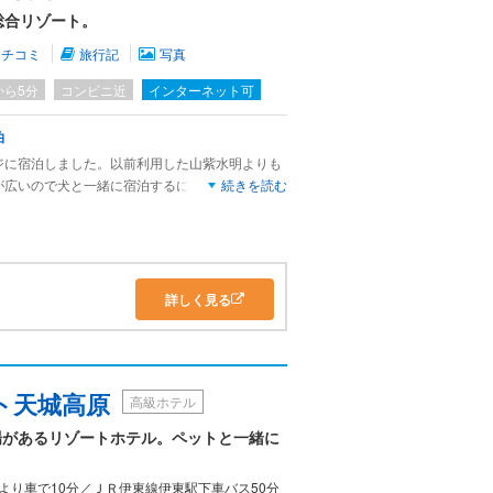
総合リゾート。
入り、本当にゆったりのんびり過ごすことができ
クチコミ
旅行記
写真
から5分
コンビニ近
インターネット可
泊
ジに宿泊しました。以前利用した山紫水明よりも
が広いので犬と一緒に宿泊するには、こちらの方
続きを読む
を利用できますが、ちょっと遠いのと、傾斜地に
ップラインの横あたりの平地に作ってほしいと感
詳しく見る
ト天城高原
高級ホテル
場があるリゾートホテル。ペットと一緒に
より車で10分／ＪＲ伊東線伊東駅下車バス50分