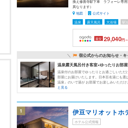
換え修善寺駅下車 ラフォーレ専用
異なります）
地図
公式サイト
温泉
露天風呂
大浴場
駅
29,040
最安
円～
宿公式からのお知らせ・キ
温泉露天風呂付き客室×ゆったりお部屋
温泉付のお部屋でゆったりとお過ごしいただ
部屋にお届けいたします。日本百名湯にも選
温泉」のいで湯が お部屋でお楽しみいただけま
と見る
1
伊豆マリオットホ
ホテル公式情報