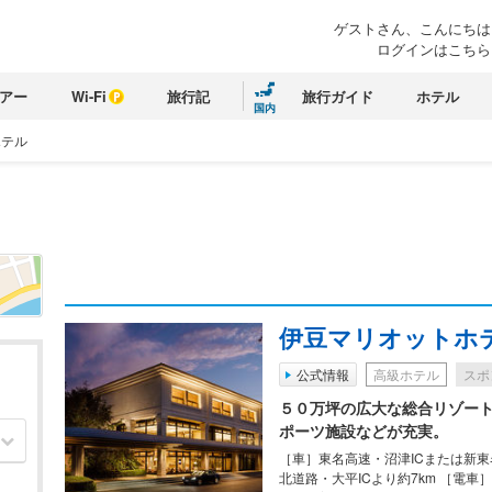
ゲストさん、こんにちは
ログインはこちら
アー
Wi-Fi
旅行記
旅行ガイド
ホテル
国内
ホテル
伊豆マリオットホ
公式情報
高級ホテル
スポ
５０万坪の広大な総合リゾー
ポーツ施設などが充実。
［車］東名高速・沼津ICまたは新東
北道路・大平ICより約7km ［電