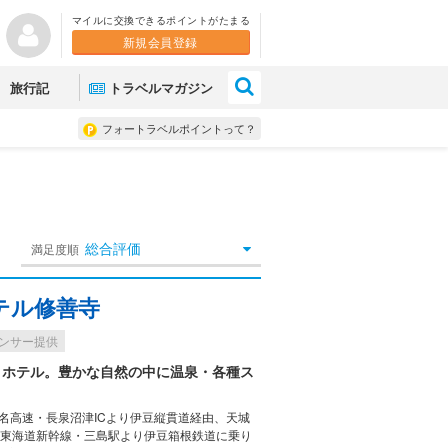
マイルに交換できるポイントがたまる
新規会員登録
×
旅行記
トラベルマガジン
フォートラベルポイントって？
総合評価
満足度順
テル修善寺
ンサー提供
トホテル。豊かな自然の中に温泉・各種ス
名高速・長泉沼津ICより伊豆縦貫道経由、天城
車］東海道新幹線・三島駅より伊豆箱根鉄道に乗り