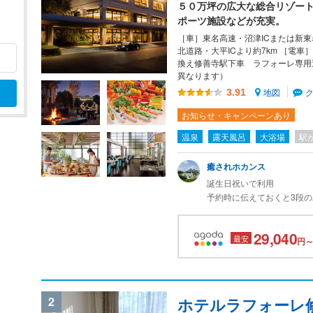
５０万坪の広大な総合リゾー
ポーツ施設などが充実。
［車］東名高速・沼津ICまたは新東
北道路・大平ICより約7km ［電
換え修善寺駅下車 ラフォーレ専用
異なります）
地図
3.91
お知らせ・キャンペーンあり
べて
温泉
露天風呂
大浴場
駅
癒されホカンス
誕生日祝いで利用
予約時に伝えておくと3段
風呂付きのお部屋にアップ
29,040
最安
平日だったからか、夜のプ
円～
ナも貸切で人目を気にせず
大浴場も私が入った時は貸
2
ホテルラフォーレ
朝ごはんのビュッフェは品