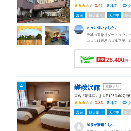
地図
3.41
温泉
露天風呂
大浴場
駅
久々に伺いました。
天城の東急リゾートタウン
ココには東急のゴルフ場、
富士山が北側になるので、
ハーヴェストなのに、プー
26,400
ココのもう一つの魅力はレ
最安
円～
今回もめっちゃ美味しかっ
母も大満足だったようです
4
嵯峨沢館
高級旅館
東名『沼津IC』よりR136号60分
地図
3.36
温泉
露天風呂
大浴場
駅
温泉が素晴らしい