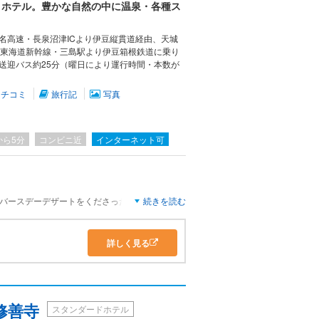
トホテル。豊かな自然の中に温泉・各種ス
名高速・長泉沼津ICより伊豆縦貫道経由、天城
車］東海道新幹線・三島駅より伊豆箱根鉄道に乗り
送迎バス約25分（曜日により運行時間・本数が
クチコミ
旅行記
写真
から5分
コンビニ近
インターネット可
のバースデーデザートをくださったり、客室露天
続きを読む
グレードしてくださいました
詳しく見る
ールは私たち夫婦で貸切状態！プール併設のサウ
ゆっくり過ごせました
切、上がる頃外国の方が数名いらっしゃいました
修善寺
スタンダードホテル
数豊富かつオシャレでとても落ち着いた空間