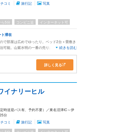
クチコミ
旅行記
写真
から5分
コンビニ近
インターネット可
ート滞在
なので部屋は広めでゆったり。ベッド2台＋畳敷き
宿泊可能。山紫水明の一番の売りは、バルコニー
続きを読む
時間いつでも利用できます。ゴルフコースを望むバ
れば綺麗な富士山が見えます。1泊2日なら計4
詳しく見る
の価値あり。
ルワイナリーヒル
（定時送迎バス有、予約不要）／東名沼津IC～伊
25分
クチコミ
旅行記
写真
から5分
コンビニ近
インターネット可