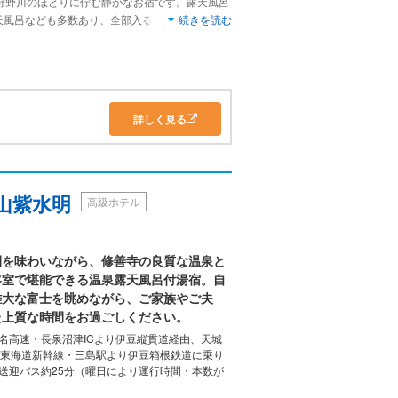
、狩野川のほとりに佇む静かなお宿です。露天風呂
天風呂なども多数あり、全部入るにはなかなか無
続きを読む
きの露天風呂もあまり使用する機会が無く、特に
いです。素晴らしいお宿でした。
詳しく見る
山紫水明
高級ホテル
間を味わいながら、修善寺の良質な温泉と
客室で堪能できる温泉露天風呂付湯宿。自
雄大な富士を眺めながら、ご家族やご夫
た上質な時間をお過ごしください。
名高速・長泉沼津ICより伊豆縦貫道経由、天城
車］東海道新幹線・三島駅より伊豆箱根鉄道に乗り
送迎バス約25分（曜日により運行時間・本数が