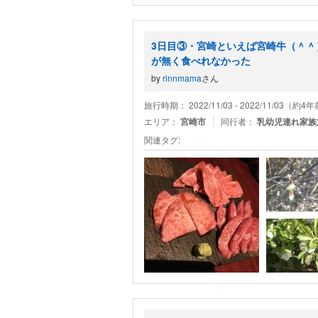
3日目③・宮崎といえば宮崎牛（＾
が無く食べれなかった
by
rinnmama
さん
旅行時期： 2022/11/03 - 2022/11/03（約4
エリア：
宮崎市
同行者：
乳幼児連れ家族
関連タグ: