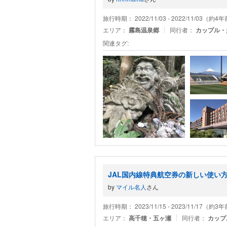
旅行時期： 2022/11/03 - 2022/11/03（約4
エリア：
霧島温泉郷
同行者：
カップル・
関連タグ:
JAL国内線特典航空券の新しい使い
by
マイル名人
さん
旅行時期： 2023/11/15 - 2023/11/17（約3
エリア：
高千穂・五ヶ瀬
同行者：
カップ