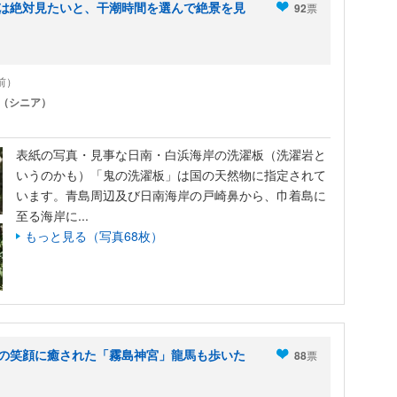
板は絶対見たいと、干潮時間を選んで絶景を見
92
票
年前）
（シニア）
表紙の写真・見事な日南・白浜海岸の洗濯板（洗濯岩と
いうのかも）「鬼の洗濯板」は国の天然物に指定されて
います。青島周辺及び日南海岸の戸崎鼻から、巾着島に
至る海岸に...
もっと見る（写真68枚）
じの笑顔に癒された「霧島神宮」龍馬も歩いた
88
票