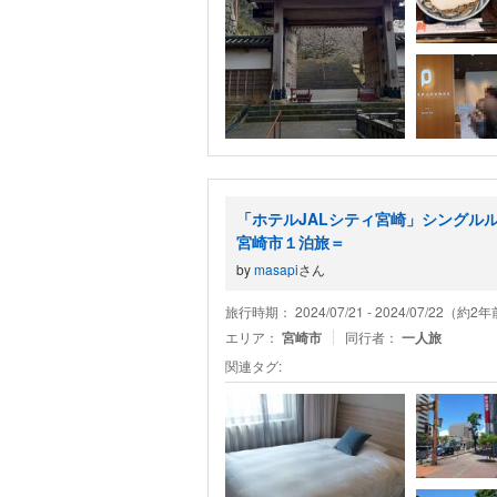
「ホテルJALシティ宮崎」シングル
宮崎市１泊旅＝
by
masapi
さん
旅行時期： 2024/07/21 - 2024/07/22（約2
エリア：
宮崎市
同行者：
一人旅
関連タグ: