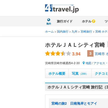
旅行ガイド
ホテル
ツ
海外
ホーム
>
国内旅行
>
九州
>
宮崎旅行
>
宮崎 ホテ
ホテルＪＡＬシティ宮崎
3.94
3
宮崎市 
宮崎県宮崎市橘通西4-2-30
地図
/
アクセス・
ホテル概要
写真
クチコ
（299）
ホテルＪＡＬシティ宮崎 旅行記（3
宮崎の旅2 日南海岸とモアイ