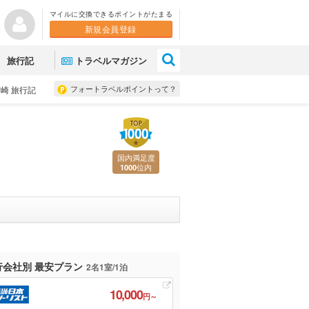
マイルに交換できるポイントがたまる
新規会員登録
×
旅行記
トラベルマガジン
フォートラベルポイントって？
崎 旅行記
国内満足度
位内
1000
行会社別 最安プラン
2名1室/1泊
10,000
円～