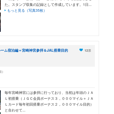
た。スタンプ収集の記録として作成しています。1日...
もっと見る（写真35枚）
ルーム宿泊編＝宮崎神宮参拝＆JAL搭乗目的
12
票
年前）
毎年宮崎神宮には参拝に行っており、当初は年頭のＪＡ
Ｌ初搭乗（ＪＧＣ会員ボーナス３，０００マイル＋ＪＡ
Ｌカード毎年初回搭乗ボーナス２，０００マイル目的）
と合わせて...