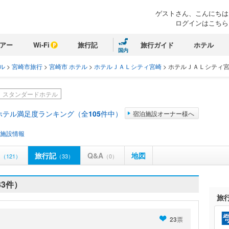
ゲストさん、こんにちは
ログインはこちら
アー
Wi-Fi
旅行記
旅行ガイド
ホテル
国内
ル
>
宮崎市旅行
>
宮崎市 ホテル
>
ホテルＪＡＬシティ宮崎
>
ホテルＪＡＬシティ宮
スタンダードホテル
ホテル満足度ランキング（全
105
件中）
宿泊施設オーナー様へ
施設情報
ミ
旅行記
Q&A
地図
（121）
（33）
（0）
3件）
旅
23
票