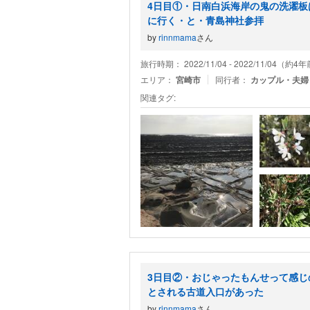
4日目①・日南白浜海岸の鬼の洗濯
に行く・と・青島神社参拝
by
rinnmama
さん
旅行時期： 2022/11/04 - 2022/11/04（約4
エリア：
宮崎市
同行者：
カップル・夫婦
関連タグ:
3日目②・おじゃったもんせって感
とされる古道入口があった
by
rinnmama
さん