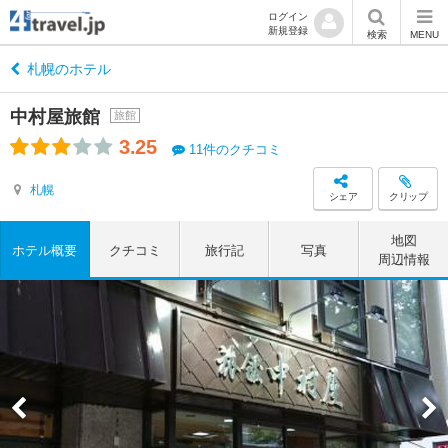
ログイン
新規登録
検索
MENU
札幌のホテル
中村屋旅館
旅館
3.25
11件のクチコミ
札幌
シェア
クリップ
地図
ホテル概要
クチコミ
旅行記
写真
周辺情報