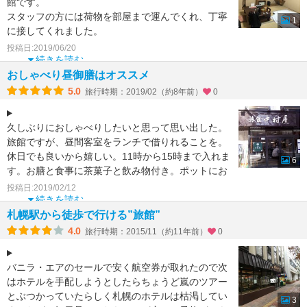
館です。
スタッフの方には荷物を部屋まで運んでくれ、丁寧
1
に接してくれました。
老舗旅館のようで、建て付けは古い感じで、
投稿日:2019/06/20
鍵は昔ながらのスティック状の
続きを読む
おしゃべり昼御膳はオススメ
5.0
旅行時期：2019/02（約8年前）
0
久しぶりにおしゃべりしたいと思って思い出した。
旅館ですが、昼間客室をランチで借りれることを。
休日でも良いから嬉しい。11時から15時まで入れま
6
す。お膳と食事に茶菓子と飲み物付き。ポットにお
茶も入ってお
投稿日:2019/02/12
続きを読む
札幌駅から徒歩で行ける”旅館”
4.0
旅行時期：2015/11（約11年前）
0
バニラ・エアのセールで安く航空券が取れたので次
はホテルを手配しようとしたらちょうど嵐のツアー
とぶつかっていたらしく札幌のホテルは枯渇してい
3