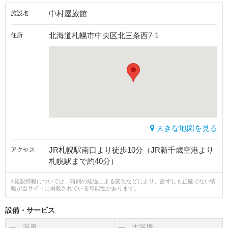
中村屋旅館
施設名
北海道札幌市中央区北三条西7-1
住所
大きな地図を見る
JR札幌駅南口より徒歩10分（JR新千歳空港より
アクセス
札幌駅まで約40分）
※施設情報については、時間の経過による変化などにより、必ずしも正確でない情
報が当サイトに掲載されている可能性があります。
設備・サービス
―
温泉
―
大浴場