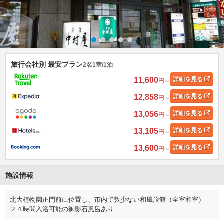
旅行会社別 最安プラン
2名1室/1泊
11,600
詳細
を見る
円～
12,858
詳細
を見る
円～
13,056
詳細
を見る
円～
13,105
詳細
を見る
円～
13,600
詳細
を見る
円～
施設情報
北大植物園正門前に位置し、市内で数少ない和風旅館（全室和室）
２４時間入浴可能の御影石風呂あり