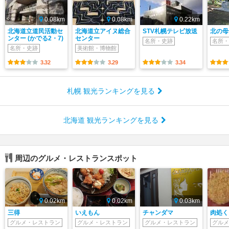
0.08km
0.08km
0.22km
北海道立道民活動セ
北海道立アイヌ総合
STV札幌テレビ放送
北の母
ンター (かでる2・7)
センター
名所・史跡
名所・
名所・史跡
美術館・博物館
3.32
3.29
3.34
札幌 観光ランキングを見る
北海道 観光ランキングを見る
周辺のグルメ・レストランスポット
0.02km
0.02km
0.03km
三得
いえもん
チャンダマ
肉処く
グルメ・レストラン
グルメ・レストラン
グルメ・レストラン
グルメ