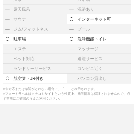
―
露天風呂
―
混浴あり
―
サウナ
インターネット可
―
ジム/フィットネス
―
プール
駐車場
洗浄機能トイレ
―
エステ
―
マッサージ
―
ペット対応
―
送迎サービス
―
ランドリーサービス
―
コンビニ近く
航空券・JR付き
―
パソコン貸出し
※未対応または確認がとれない場合に、「―」と表示されます。
※フォートラベルはクチコミサイトという性質上、施設情報は保証されませんので、必
ず事前にご確認のうえご利用ください。