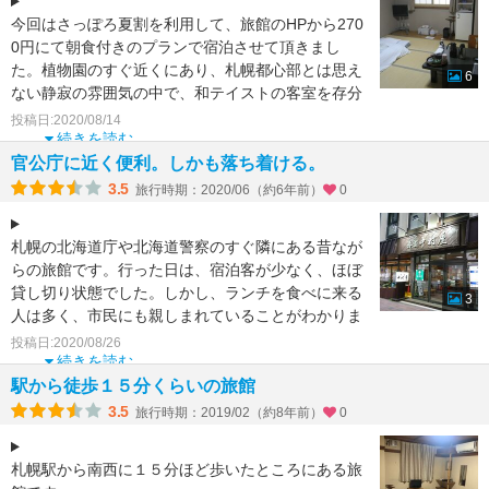
今回はさっぽろ夏割を利用して、旅館のHPから270
0円にて朝食付きのプランで宿泊させて頂きまし
た。植物園のすぐ近くにあり、札幌都心部とは思え
6
ない静寂の雰囲気の中で、和テイストの客室を存分
に楽しめますの
投稿日:2020/08/14
続きを読む
官公庁に近く便利。しかも落ち着ける。
3.5
旅行時期：2020/06（約6年前）
0
札幌の北海道庁や北海道警察のすぐ隣にある昔なが
らの旅館です。行った日は、宿泊客が少なく、ほぼ
貸し切り状態でした。しかし、ランチを食べに来る
3
人は多く、市民にも親しまれていることがわかりま
す。外に出るのが
投稿日:2020/08/26
続きを読む
駅から徒歩１５分くらいの旅館
3.5
旅行時期：2019/02（約8年前）
0
札幌駅から南西に１５分ほど歩いたところにある旅