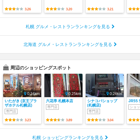
3.26
3.20
3.21
札幌 グルメ・レストランランキングを見る
北海道 グルメ・レストランランキングを見る
周辺のショッピングスポット
0.24km
0.25km
0.26km
いたがき (京王プラ
六花亭 札幌本店
シナコバショップ
JR55
ザホテル札幌店)
(札幌店)
専門店
ショッ
専門店
専門店
3.23
3.89
3.04
札幌 ショッピングランキングを見る