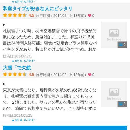
続きを読む
和室タイプが好きな人にピッタリ
4.5
旅行時期：2014/02（約13年前）
0
札幌雪まつり時、羽田空港積雪で帰りの飛行機が欠
航になったため、急遽2泊しました。和室ﾀｲﾌﾟで風
呂は24時間入浴可能。朝食は朝定食プラス簡単なバ
0
イキングがあり、特に卵かけご飯がおすすめ。おか
ずもおいし
投稿日:2014/05/31
続きを読む
大雪「で欠航
4.5
旅行時期：2014/02（約13年前）
0
東京が大雪になり、飛行機が欠航のため帰れなくな
り、札幌駅の観光案内所で急きょ紹介してもらっ
て、２泊しました。やっとの思いで取れた宿だった
0
ので、旅館でも和室でもいいやと、全く期待せずに
行きましたが、スタ
投稿日:2014/05/25
続きを読む