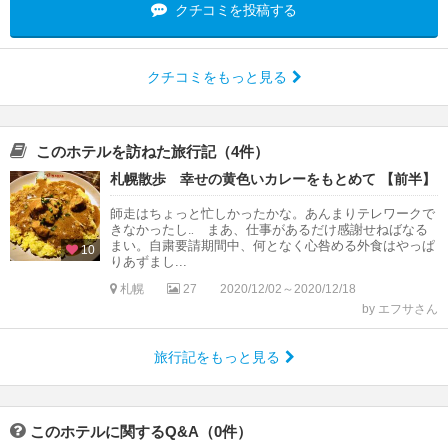
クチコミを投稿する
クチコミをもっと見る
このホテルを訪ねた旅行記（4件）
札幌散歩 幸せの黄色いカレーをもとめて 【前半】
師走はちょっと忙しかったかな。あんまりテレワークで
きなかったし‥ まあ、仕事があるだけ感謝せねばなる
まい。自粛要請期間中、何となく心咎める外食はやっぱ
10
りあずまし...
札幌
27
2020/12/02～2020/12/18
by エフサさん
旅行記をもっと見る
このホテルに関するQ&A（0件）