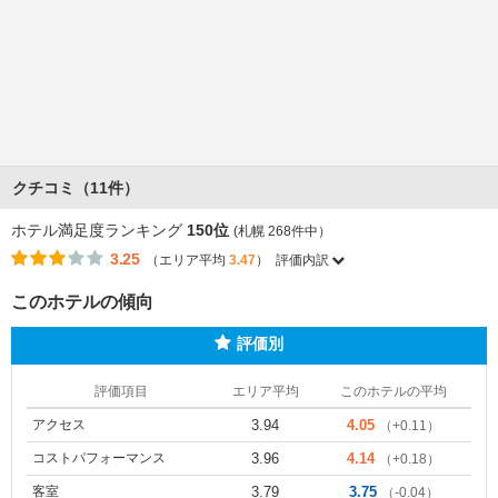
クチコミ（11件）
ホテル満足度ランキング
150位
(札幌 268件中）
3.25
（エリア平均
3.47
）
評価内訳
このホテルの傾向
評価別
評価項目
エリア平均
このホテルの平均
アクセス
3.94
4.05
（+0.11）
コストパフォーマンス
3.96
4.14
（+0.18）
客室
3.79
3.75
（-0.04）