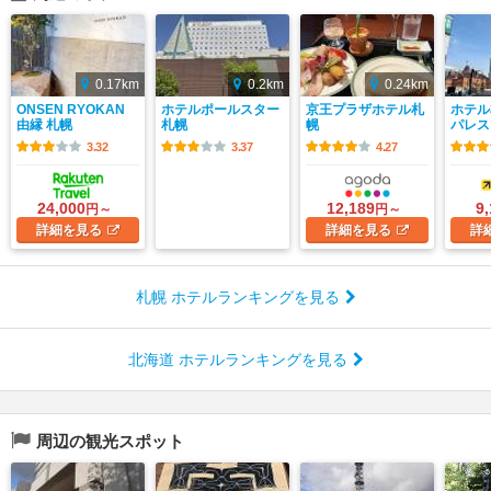
0.17km
0.2km
0.24km
ONSEN RYOKAN
ホテルポールスター
京王プラザホテル札
ホテル
由縁 札幌
札幌
幌
パレス
3.32
3.37
4.27
24,000
12,189
9
円～
円～
詳細
を見る
詳細
を見る
詳
札幌 ホテルランキングを見る
北海道 ホテルランキングを見る
周辺の観光スポット