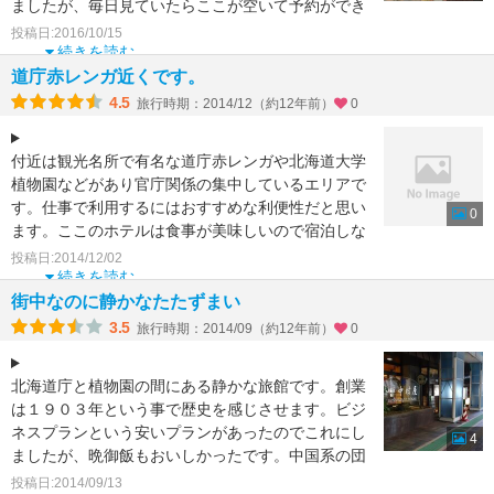
ましたが、毎日見ていたらここが空いて予約ができ
た。
投稿日:2016/10/15
札幌の駅
続きを読む
道庁赤レンガ近くです。
4.5
旅行時期：2014/12（約12年前）
0
付近は観光名所で有名な道庁赤レンガや北海道大学
植物園などがあり官庁関係の集中しているエリアで
す。仕事で利用するにはおすすめな利便性だと思い
0
ます。ここのホテルは食事が美味しいので宿泊しな
くても食事だけ食
投稿日:2014/12/02
続きを読む
街中なのに静かなたたずまい
3.5
旅行時期：2014/09（約12年前）
0
北海道庁と植物園の間にある静かな旅館です。創業
は１９０３年という事で歴史を感じさせます。ビジ
ネスプランという安いプランがあったのでこれにし
4
ましたが、晩御飯もおいしかったです。中国系の団
体客の食事どころ
投稿日:2014/09/13