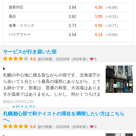
接客対応
3.84
4.50
（+0.66）
風呂
3.62
3.95
（+0.33）
食事・ドリンク
3.73
4.50
（+0.77）
バリアフリー
3.54
4.14
（+0.60）
サービスが行き届いた宿
4.0
旅行時期：2020/08（約6年前）
0
札幌の中心地に残る昔ながらの宿です。北海道庁か
ら歩いて１分という最高の場所にありながら、とて
も静かです。部屋は、普通の和室。大浴場はありま
4
すが温泉ではありません。しかし、何かくつろげま
す。スタッフの方
投稿日:2020/11/30
続きを読む
札幌都心部で和テイストの滞在を満喫したい方はこちら
へ。
5.0
旅行時期：2020/08（約6年前）
0