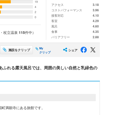
19
アクセス
3.18
4
コストパフォーマンス
3.96
2
接客対応
4.10
0
客室
4.29
風呂
4.60
食事
4.35
泉・杖立温泉
115
件中）
バリアフリー
2.88
My
施設をクリップ
シェア
クリップ
あふれる露天風呂では、周囲の美しい自然と乳緑色の
国町満願寺にある旅館です。