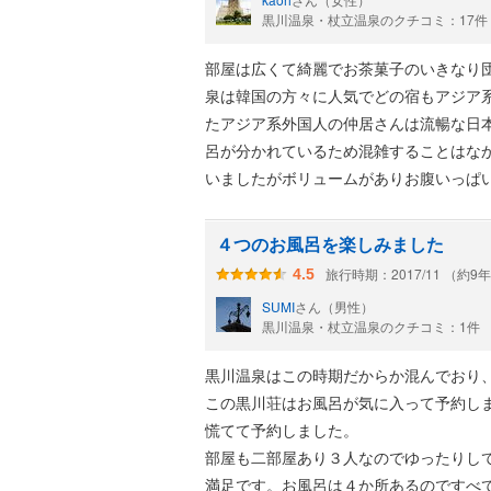
（匂いはきつくないかなと思いました）
黒川温泉・杖立温泉のクチコミ：17件
客室の露天風呂、泊まったお部屋（棟）
部屋は広くて綺麗でお茶菓子のいきなり
沢な空間でした。私は川の音は特段気に
泉は韓国の方々に人気でどの宿もアジア
たアジア系外国人の仲居さんは流暢な日
何より食事が死ぬほど美味しく、普段庶
呂が分かれているため混雑することはな
さに工夫がされており、まったく気にな
いましたがボリュームがありお腹いっぱ
食事の出てくる品物の順番や感覚が丁度
壁が一部空いているのでとても寒いです
直前で本当に満腹で胃が満たされて、最
４つのお風呂を楽しみました
の流れでした。
旅行時期：2017/11 （約9
4.5
（朝食もすっごく美味しかったです）
SUMI
さん（男性）
焼き魚が嫌いで普段食べることはない私
黒川温泉・杖立温泉のクチコミ：1件
食事の詳細は別途記事にもまとめます。
黒川温泉はこの時期だからか混んでおり
この黒川荘はお風呂が気に入って予約し
慌てて予約しました。
部屋も二部屋あり３人なのでゆったりし
満足です。お風呂は４か所あるのですべ