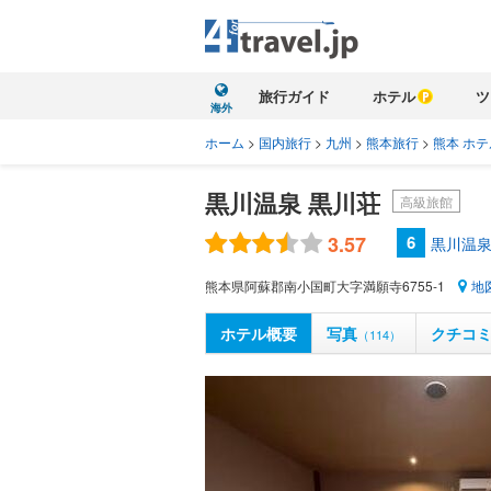
旅行ガイド
ホテル
ツ
海外
ホーム
>
国内旅行
>
九州
>
熊本旅行
>
熊本 ホテ
黒川温泉 黒川荘
高級旅館
3.57
6
黒川温泉
熊本県阿蘇郡南小国町大字満願寺6755-1
地
ホテル概要
写真
クチコ
（114）