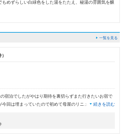
でもめずらしい白緑色をした湯をたたえ、秘湯の雰囲気を醸
一覧を見る
件）
目の宿泊でしたがやはり期待を裏切らずまた行きたいお宿で
が今回は埋まっていたので初めて母屋のリニューアルしたお
続きを読む
が変わったようで、母屋にして正解でした。新しくできたお
荘は湯めぐりのお客様と宿泊者のお風呂が別になっているの
件
のがとても嬉しい。サービスの質も落ちていなくて、お気に