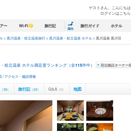
ゲストさん、こんにちは
ログインはこちら
アー
Wi-Fi
旅行記
旅行ガイド
ホテル
国内
ル
>
黒川温泉・杖立温泉旅行
>
黒川温泉・杖立温泉 ホテル
>
黒川温泉 黒川荘
・杖立温泉 ホテル満足度ランキング（全
115
件中）
宿泊施設オーナー
図
/
アクセス・施設情報
ミ
旅行記
Q&A
地図
（58）
（29）
（0）