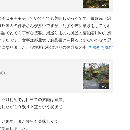
＋9
は本当に最高で、聞こえてくるのは川のせせらぎだけと言う贅
団子はモチモチしていてとても美味しかったです。最近黒川温
はならなかったです。
系外国人の仲居さんが多いですが、配膳や布団敷きをしてくれ
本語でとても丁寧な接客。湯巡り用のお風呂と宿泊者用のお風
民は口にしない珍しいものも並びましたが、味付けや食べやす
かったです。食事は部屋食でお品書きを見ると少ないかなと思
らずにペロリと平らげてしまいました。
いになりました。喫煙所は外湯巡りの休憩所の中にしかなく、
続きを読む
良く、お腹いっぱいになるのか？と思いましたが、デザートの
。アメニティは普通でした。
後の最後にとびっきりの贅沢なデザートで締める、と言う最高
年前）
でしたが、こちらのお魚は美味しくいただけました。
＋3
、９月初めでお目当ての旅館は満員、
ましたがもう残り２室という状況で
ています。また食事も美味しくて
て制覇しました。