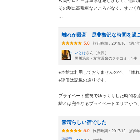
玄関やロビーは重厚な感じがして、他の
その割に高飛車なところがなく、すごく
宿泊者専用の男女露天風呂とは別に、日
で入れ替わる。
離れが最高 是非贅沢な時間を過
この日帰り入浴専用の露天風呂は、いか
旅行時期：2019/10 （約7
5.0
もあり、また内湯と屋内の洗い場もあっ
いとは
さん（女性）
帰りがけに館内見取り図で確認するまで
黒川温泉・杖立温泉のクチコミ：1件
くらいである。
※本館は利用しておりませんので、「離
泉質も少し青みがかった白濁泉で、入浴
※評価は記載の通りです。
プライベート重視でゆっくりした時間を
離れは完全なるプライベートエリアかつ
部屋から出なくとも全てプライベートエ
素晴らしい宿でした
お湯はややグリーンがかったさらさらし
旅行時期：2017/12 （約9
5.0
喫出来ます。
kaori
さん（女性）