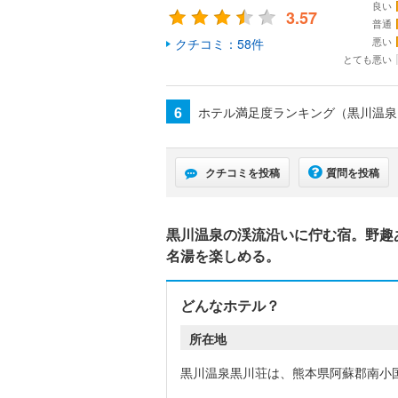
良い
3.57
普通
悪い
クチコミ：58件
とても悪い
6
ホテル満足度ランキング（黒川温
クチコミを投稿
質問を投稿
黒川温泉の渓流沿いに佇む宿。野趣
名湯を楽しめる。
どんなホテル？
所在地
黒川温泉黒川荘は、熊本県阿蘇郡南小