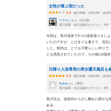
女性が喜ぶ宿だった
旅行時期：2024/09 （約2
3.0
アラカン
さん（非公開）
黒川温泉・杖立温泉のクチコミ：4件
今回は、黒川温泉で3つの温泉巡りをし
いたのですが、とびきりな暑さで、流石
した。館内は、とても可愛らしい作りで
ども用意されていたので、その後の2箇
日帰り入浴専用の男女露天風呂も
旅行時期：2023/05 （約3
5.0
Kotuic
さん（男性）
黒川温泉・杖立温泉のクチコミ：5件
黒川荘は、温泉街から少し離れた静かな
ある。