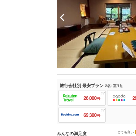
旅行会社別 最安プラン
2名1室/1泊
26,000
2
円～
69,300
円～
とても良い
みんなの満足度