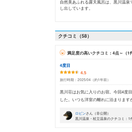
自然美あふれる露天風呂は、黒川温泉
し出しています。
クチコミ（58）
満足度の高いクチコミ：4点～（1
4度目
4.5
旅行時期：2025/04（約1年前）
黒川荘はお気に入りのお宿。今回4度
した。いつも洋室の離れに泊まります
部屋に泊まりました。離れの食事形態
ロビン
さん（非公開）
食事処もとても素敵でした。また黒川
黒川温泉・杖立温泉のクチコミ：1
で、本当にゆったりとお風呂に入れる
入りのお宿です。