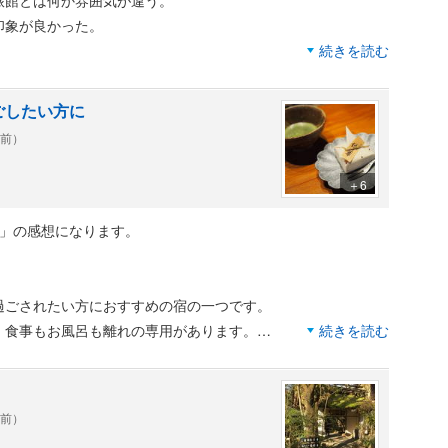
旅館とは何か雰囲気が違う。
印象が良かった。
続きを読む
帰り入浴専用の男女露天風呂も設けられており、夫々１日交代
ごしたい方に
にもとってつけたような半端なものではなく、それなりに広さ
年前）
た。
は、この風呂が宿泊者用も含めた黒川荘の露天風呂かと思った
＋6
れ」の感想になります。
手形利用の日帰り入浴で利用したが、十分満足できた。
過ごされたい方におすすめの宿の一つです。
、食事もお風呂も離れの専用があります。
続きを読む
リア内で完結出来るようになっています。
た泉質で、客室露天風呂・離れ専用露天風呂でもかけ流しで満
年前）