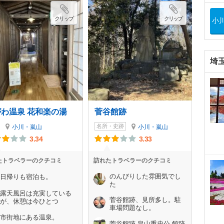
クリップ
クリップ
小
埼
がわ温泉 花和楽の湯
菅谷館跡
名所・史跡
小川・嵐山
小川・嵐山
3.34
3.33
たトラベラーのクチコミ
訪れたトラベラーのクチコミ
のんびりした雰囲気でし
日帰りも宿泊も。
た
露天風呂は充実している
菅谷館跡、見所多し。駐
が、休憩は今ひとつ
車場問題なし。
市街地にある温泉。
菅谷館跡 畠山重忠公 館跡