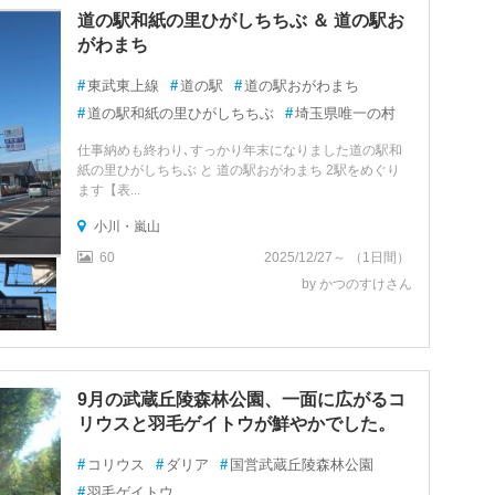
道の駅和紙の里ひがしちちぶ ＆ 道の駅お
がわまち
#
東武東上線
#
道の駅
#
道の駅おがわまち
#
道の駅和紙の里ひがしちちぶ
#
埼玉県唯一の村
仕事納めも終わり､すっかり年末になりました道の駅和
紙の里ひがしちちぶ と 道の駅おがわまち 2駅をめぐり
ます【表...
小川・嵐山
60
2025/12/27～ （1日間）
by かつのすけさん
9月の武蔵丘陵森林公園、一面に広がるコ
リウスと羽毛ゲイトウが鮮やかでした。
#
コリウス
#
ダリア
#
国営武蔵丘陵森林公園
#
羽毛ゲイトウ