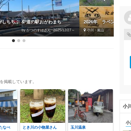
しちちぶ ＆ 道の駅おがわまち
2026年 ラベンダーま
by かつのすけ
2025/12/27～
小川・嵐山
トを掲載しています。
小
小
たなべ
とき川の小物屋さん
玉川温泉