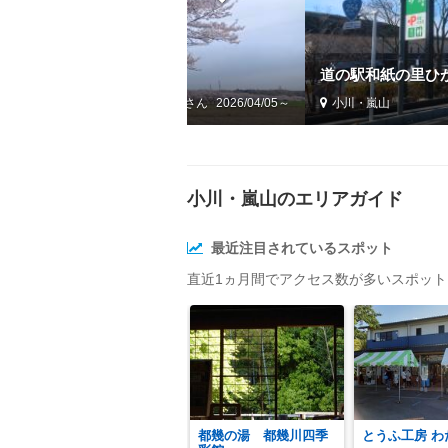
桜 【５】都幾川桜堤
道の駅和紙の里ひが
by アイガー
2026/04/05～
小川・嵐山
小川・嵐山のエリアガイド
最近注目されているスポット
直近1ヵ月間でアクセス数が多いスポッ
都幾の湯 都幾川四季
とうふ工房 わ