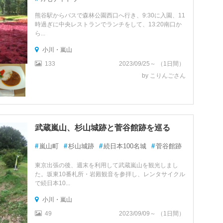
熊谷駅からバスで森林公園西口へ行き、9:30に入園、11
時過ぎに中央レストランでランチをして、13:20南口か
ら...
小川・嵐山
133
2023/09/25～ （1日間）
by こりんごさん
武蔵嵐山、杉山城跡と菅谷館跡を巡る
#
嵐山町
#
杉山城跡
#
続日本100名城
#
菅谷館跡
東京出張の後、週末を利用して武蔵嵐山を観光しまし
た。坂東10番札所・岩殿観音を参拝し、レンタサイクル
で続日本10...
小川・嵐山
49
2023/09/09～ （1日間）