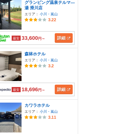
グランピング温泉テルマ―
湯 滑川店
エリア：
小川・嵐山
3.22
33,600
詳細
最安
円～
森林ホテル
エリア：
小川・嵐山
3.2
18,696
詳細
最安
円～
カワラホテル
エリア：
小川・嵐山
3.11