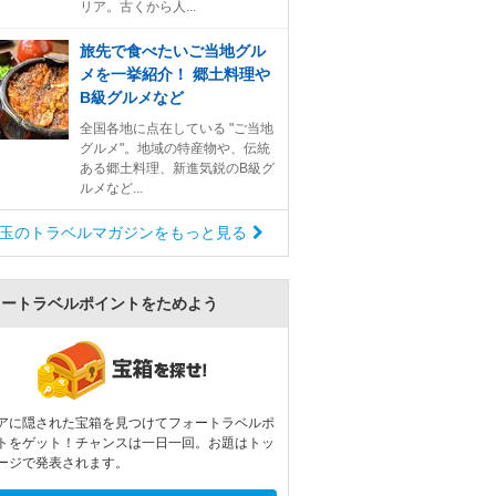
リア。古くから人...
旅先で食べたいご当地グル
メを一挙紹介！ 郷土料理や
B級グルメなど
全国各地に点在している "ご当地
グルメ"。地域の特産物や、伝統
ある郷土料理、新進気鋭のB級グ
ルメなど...
玉のトラベルマガジンをもっと見る
ォートラベルポイントをためよう
アに隠された宝箱を見つけてフォートラベルポ
トをゲット！チャンスは一日一回。お題はトッ
ージで発表されます。