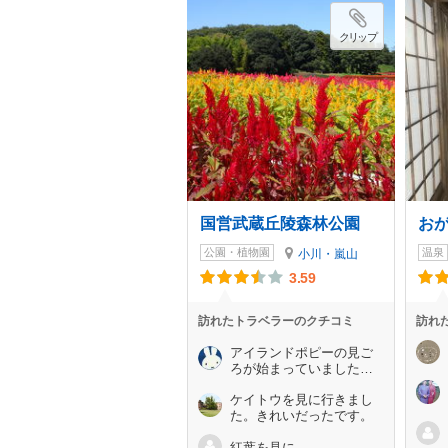
クリップ
国営武蔵丘陵森林公園
お
公園・植物園
温泉
小川・嵐山
3.59
訪れたトラベラーのクチコミ
訪れ
アイランドポピーの見ご
ろが始まっていました
（2025.04.10）
ケイトウを見に行きまし
た。きれいだったです。
紅葉を見に