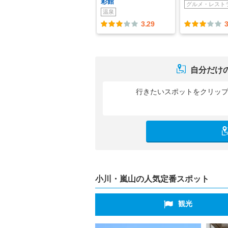
彩館
グルメ・レスト
温泉
3.29
3
自分だけ
行きたいスポットをクリッ
小川・嵐山の人気定番スポット
観光