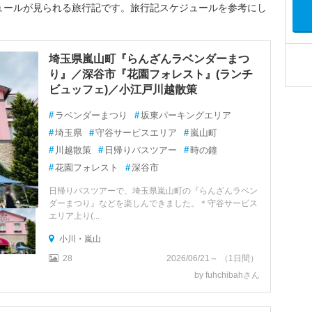
ュールが見られる旅行記です。旅行記スケジュールを参考にし
埼玉県嵐山町『らんざんラベンダーまつ
り』／深谷市『花園フォレスト』(ランチ
ビュッフェ)／小江戸川越散策
#
ラベンダーまつり
#
坂東パーキングエリア
#
埼玉県
#
守谷サービスエリア
#
嵐山町
#
川越散策
#
日帰りバスツアー
#
時の鐘
#
花園フォレスト
#
深谷市
日帰りバスツアーで、埼玉県嵐山町の『らんざんラベン
ダーまつり』などを楽しんできました。＊守谷サービス
エリア上り(...
小川・嵐山
28
2026/06/21～ （1日間）
by fuhchibahさん