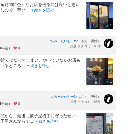
、短時間に色々なお店を廻るには良いと思い
越なので、芋ソ
...
続きを読む
1
by
さん（男性）
みーたいむーformひかのすけ
川越 クチコミ：83件
約4年前）
0
時近くになってしまい、やっていないお店も
ているところ
...
続きを読む
1
by
さん（男性）
みーたいむーformひかのすけ
川越 クチコミ：83件
約4年前）
0
ってから、最後に菓子屋横丁に寄ったせい
菓子屋さんならで
...
続きを読む