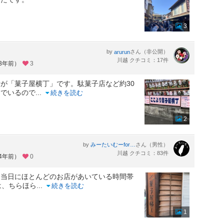
3
by
さん（非公開）
arurun
川越 クチコミ：17件
約3年前）
3
が「菓子屋横丁」です。駄菓子店など約30
んでいるので
...
続きを読む
2
by
さん（男性）
みーたいむーformひかのすけ
川越 クチコミ：83件
約4年前）
0
、当日にほとんどのお店があいている時間帯
は、ちらほら
...
続きを読む
1