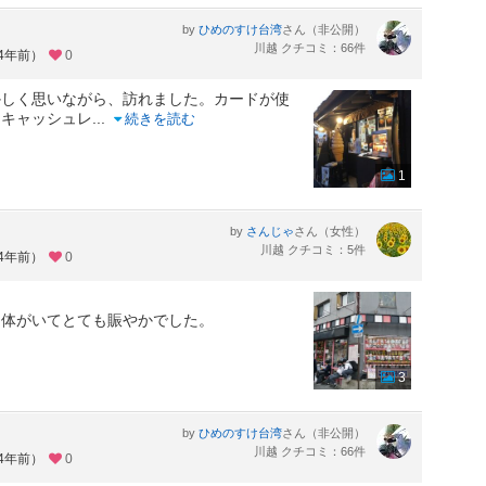
by
さん（非公開）
ひめのすけ台湾
川越 クチコミ：66件
約4年前）
0
かしく思いながら、訪れました。カードが使
とキャッシュレ
...
続きを読む
1
by
さん（女性）
さんじゃ
川越 クチコミ：5件
約4年前）
0
団体がいてとても賑やかでした。
3
by
さん（非公開）
ひめのすけ台湾
川越 クチコミ：66件
約4年前）
0