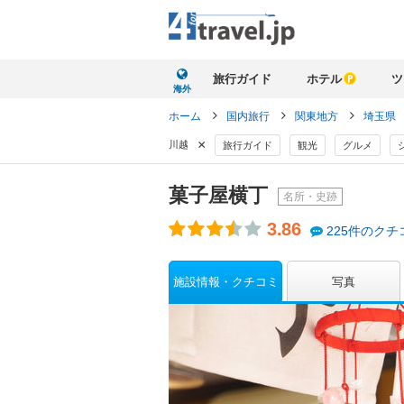
旅行ガイド
ホテル
ツ
海外
ホーム
国内旅行
関東地方
埼玉県
×
川越
旅行ガイド
観光
グルメ
菓子屋横丁
名所・史跡
3.86
225件のクチ
施設情報・クチコミ
写真