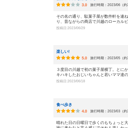
3.0
旅行時期：2023/06（
その名の通り、駄菓子屋が数件軒を連
り、昔ながらの商店で川越のローカル
投稿日:2023/06/29
楽しい!
5.0
旅行時期：2023/05（
３度目の川越で初の菓子屋横丁。とにか
キハキしたおじいちゃんと若いママ達
投稿日:2023/06/18
食べ歩き
4.0
旅行時期：2023/03（
晴れた日の日曜日で歩くのもちょっと
地に来たなと言う感じでそれも楽しか