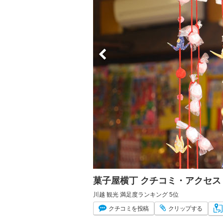
菓子屋横丁 クチコミ・アクセス
川越 観光 満足度ランキング 5位
クチコミ
を投稿
クリップ
する