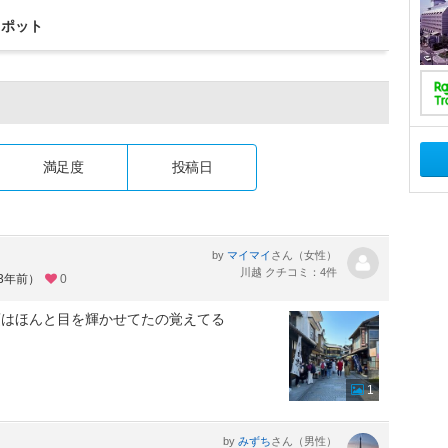
スポット
満足度
投稿日
by
さん（女性）
マイマイ
川越 クチコミ：4件
約3年前）
0
頃はほんと目を輝かせてたの覚えてる
1
by
さん（男性）
みずち