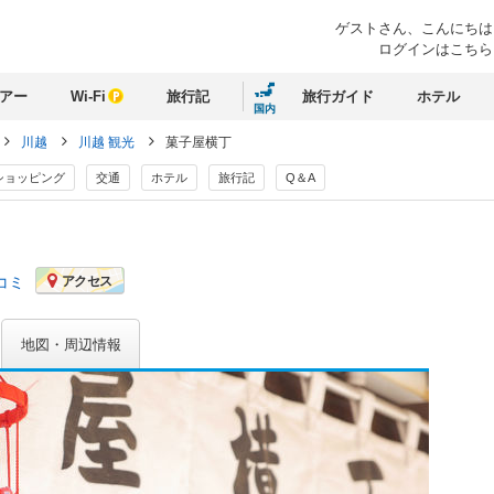
ゲストさん、
こんにちは
ログインはこちら
アー
Wi-Fi
旅行記
旅行ガイド
ホテル
国内
川越
川越 観光
菓子屋横丁
ショッピング
交通
ホテル
旅行記
Q＆A
コミ
アクセス
地図・周辺情報