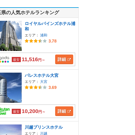
玉県の人気ホテルランキング
ロイヤルパインズホテル浦
和
エリア：
浦和
3.78
11,516
詳細
最安
円～
パレスホテル大宮
エリア：
大宮
3.69
10,200
詳細
最安
円～
川越プリンスホテル
エリア：
川越