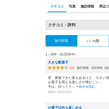
クチコミ
写真
施設情報
周辺
クチコミ・評判
旅行時期
いいね数
1～20件（全225件中）
大きな麩菓子
4.0
旅行時期：2023/06（
昔、家族できた覚えあるけど、小さい
お菓子を買える楽しさが懐かしい…
今は、ゆっくり
...
続きを読む
投稿日:2023/10/27
お菓子以外も楽しめる