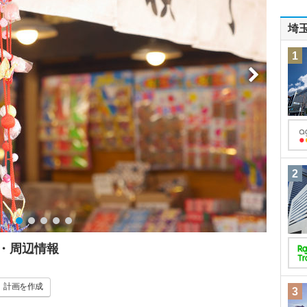
埼
1
2
・周辺情報
計画
を作成
3