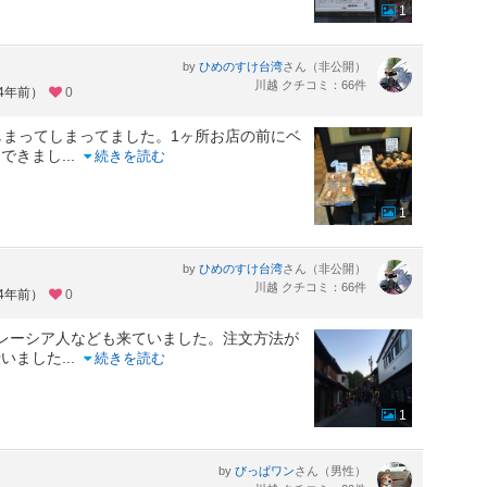
1
by
さん（非公開）
ひめのすけ台湾
川越 クチコミ：66件
約4年前）
0
しまってしまってました。1ヶ所お店の前にベ
もできまし
...
続きを読む
1
by
さん（非公開）
ひめのすけ台湾
川越 クチコミ：66件
約4年前）
0
マレーシア人なども来ていました。注文方法が
伝いました
...
続きを読む
1
by
さん（男性）
びっぱワン