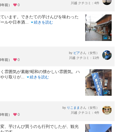
川越 クチコミ：4件
約3年前）
0
ねています。できたての芋けんぴを味わった
ビールや日本酒
...
続きを読む
1
by
さん（女性）
ビア
川越 クチコミ：11件
約3年前）
0
く雰囲気が素敵!昭和の懐かしい雰囲気。ハ
のやり取りが
...
続きを読む
1
by
さん（女性）
りこまま
川越 クチコミ：4件
約3年前）
0
大変、芋けんぴ買うのも行列でしたが、観光
ったです。